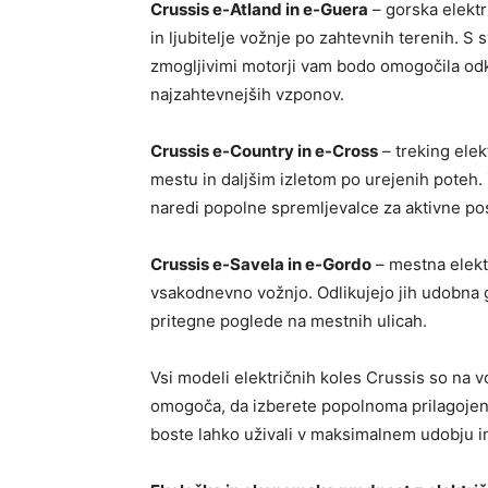
Crussis e-Atland in e-Guera
– gorska elektr
in ljubitelje vožnje po zahtevnih terenih. S
zmogljivimi motorji vam bodo omogočila odk
najzahtevnejših vzponov.
Crussis e-Country in e-Cross
– treking ele
mestu in daljšim izletom po urejenih poteh. 
naredi popolne spremljevalce za aktivne p
Crussis e-Savela in e-Gordo
– mestna elekt
vsakodnevno vožnjo. Odlikujejo jih udobna ge
pritegne poglede na mestnih ulicah.
Vsi modeli električnih koles Crussis so na vol
omogoča, da izberete popolnoma prilagojeno 
boste lahko uživali v maksimalnem udobju 