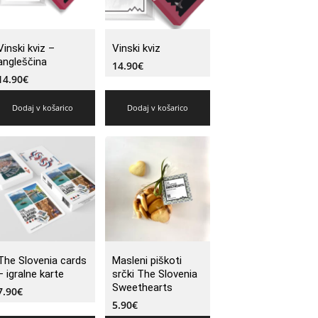
Vinski kviz –
Vinski kviz
angleščina
14.90
€
14.90
€
Dodaj v košarico
Dodaj v košarico
The Slovenia cards
Masleni piškoti
– igralne karte
srčki The Slovenia
Sweethearts
7.90
€
5.90
€