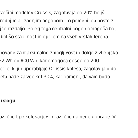
 večini modelov Crussis, zagotavlja do 20% boljši
 sprednjim ali zadnjim pogonom. To pomeni, da boste z
ljšo razdaljo. Poleg tega centralni pogon omogoča bolj
boljšo stabilnost in oprijem na vseh vrstah terena.
asnovane za maksimalno zmogljivost in dolgo življenjsko
d 522 Wh do 900 Wh, kar omogoča doseg do 200
ije, ki jih uporabljajo Crussis kolesa, zagotavljajo do
iteta pade za več kot 30%, kar pomeni, da vam bodo
u slogu
azlične tipe kolesarjev in različne namene uporabe. V