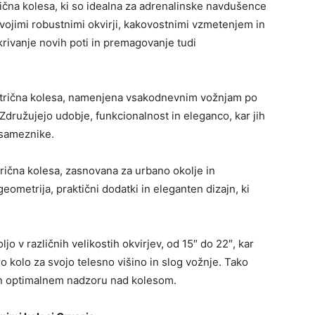
ična kolesa, ki so idealna za adrenalinske navdušence
 svojimi robustnimi okvirji, kakovostnimi vzmetenjem in
rivanje novih poti in premagovanje tudi
ktrična kolesa, namenjena vsakodnevnim vožnjam po
Združujejo udobje, funkcionalnost in eleganco, kar jih
osameznike.
rična kolesa, zasnovana za urbano okolje in
ometrija, praktični dodatki in eleganten dizajn, ki
jo v različnih velikostih okvirjev, od 15″ do 22″, kar
kolo za svojo telesno višino in slog vožnje. Tako
in optimalnem nadzoru nad kolesom.