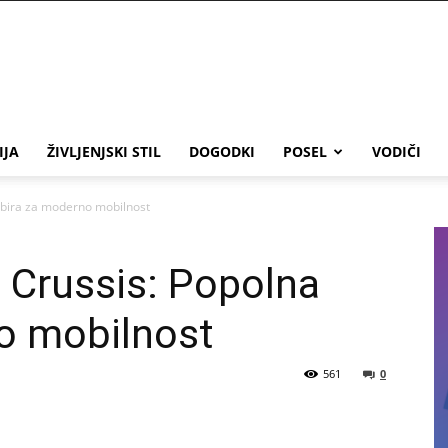
IJA
ŽIVLJENJSKI STIL
DOGODKI
POSEL
VODIČI
izbira za moderno mobilnost
a Crussis: Popolna
no mobilnost
561
0