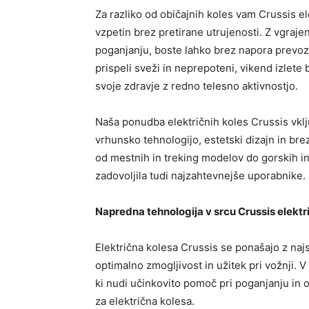
Za razliko od običajnih koles vam Crussis e
vzpetin brez pretirane utrujenosti. Z vgraj
poganjanju, boste lahko brez napora prevozi
prispeli sveži in neprepoteni, vikend izlete 
svoje zdravje z redno telesno aktivnostjo.
Naša ponudba električnih koles Crussis vklj
vrhunsko tehnologijo, estetski dizajn in bre
od mestnih in treking modelov do gorskih in
zadovoljila tudi najzahtevnejše uporabnike.
Napredna tehnologija v srcu Crussis elektr
Električna kolesa Crussis se ponašajo z naj
optimalno zmogljivost in užitek pri vožnji. V
ki nudi učinkovito pomoč pri poganjanju in 
za električna kolesa.