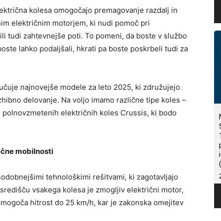
lektrična kolesa omogočajo premagovanje razdalj in
enim električnim motorjem, ki nudi pomoč pri
li tudi zahtevnejše poti. To pomeni, da boste v službo
boste lahko podaljšali, hkrati pa boste poskrbeli tudi za
učuje najnovejše modele za leto 2025, ki združujejo
zhibno delovanje. Na voljo imamo različne tipe koles –
 polnovzmetenih električnih koles Crussis, ki bodo
ične mobilnosti
sodobnejšimi tehnološkimi rešitvami, ki zagotavljajo
 središču vsakega kolesa je zmogljiv električni motor,
omogoča hitrost do 25 km/h, kar je zakonska omejitev