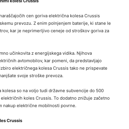
nimi kolesi Crussis
naraščajočih cen goriva električna kolesa Crussis
skemu prevozu. Z enim polnjenjem baterije, ki stane le
rov, kar je neprimerljivo ceneje od stroškov goriva za
emno učinkovita z energijskega vidika. Njihova
lektričnih avtomobilov, kar pomeni, da predstavljajo
izbiro električnega kolesa Crussis tako ne prispevate
manjšate svoje stroške prevoza.
kolesa so na voljo tudi državne subvencije do 500
električnih koles Crussis. To dodatno znižuje začetno
am nakup električne mobilnosti povrne.
les Crussis