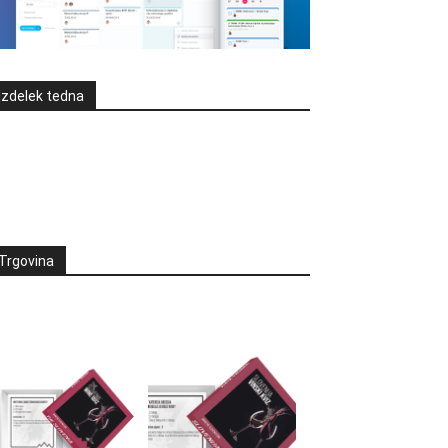
Izdelek tedna
Trgovina