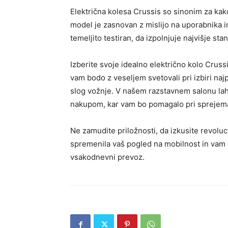
Električna kolesa Crussis so sinonim za kako
model je zasnovan z mislijo na uporabnika i
temeljito testiran, da izpolnjuje najvišje sta
Izberite svoje idealno električno kolo Cruss
vam bodo z veseljem svetovali pri izbiri na
slog vožnje. V našem razstavnem salonu lahk
nakupom, kar vam bo pomagalo pri sprejema
Ne zamudite priložnosti, da izkusite revoluc
spremenila vaš pogled na mobilnost in vam 
vsakodnevni prevoz.