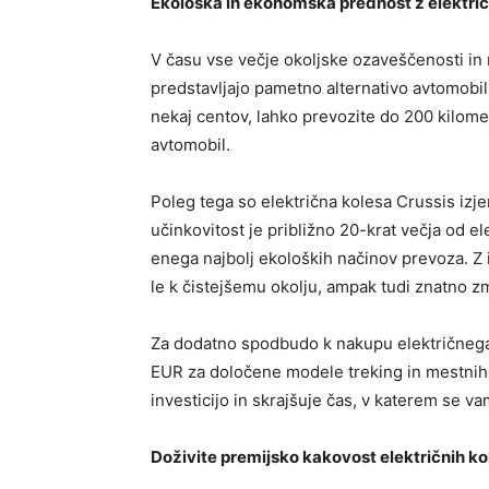
Ekološka in ekonomska prednost z električ
V času vse večje okoljske ozaveščenosti in 
predstavljajo pametno alternativo avtomobil
nekaj centov, lahko prevozite do 200 kilomet
avtomobil.
Poleg tega so električna kolesa Crussis izj
učinkovitost je približno 20-krat večja od e
enega najbolj ekoloških načinov prevoza. Z 
le k čistejšemu okolju, ampak tudi znatno z
Za dodatno spodbudo k nakupu električnega 
EUR za določene modele treking in mestnih 
investicijo in skrajšuje čas, v katerem se v
Doživite premijsko kakovost električnih ko