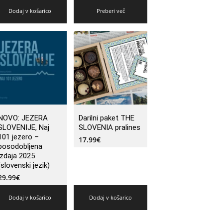
Dodaj v košarico
Preberi več
NOVO: JEZERA
Darilni paket THE
SLOVENIJE, Naj
SLOVENIA pralines
101 jezero –
17.99
€
posodobljena
izdaja 2025
(slovenski jezik)
29.99
€
Dodaj v košarico
Dodaj v košarico