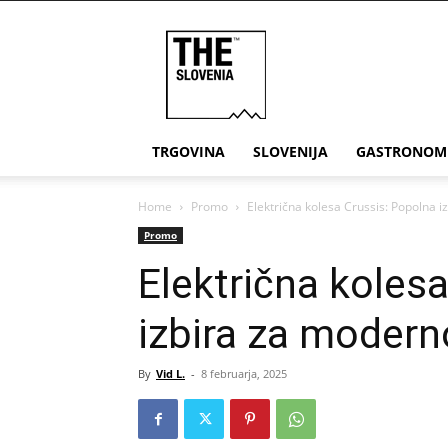
THE
Slovenia
TRGOVINA
SLOVENIJA
GASTRONOM
Home
Promo
Električna kolesa Crussis: Popolna 
Promo
Električna koles
izbira za moder
By
Vid L.
-
8 februarja, 2025