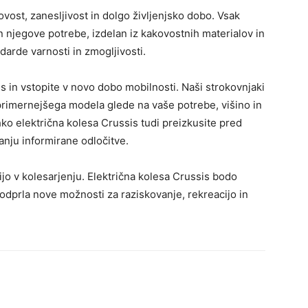
vost, zanesljivost in dolgo življenjsko dobo. Vsak
n njegove potrebe, izdelan iz kakovostnih materialov in
ndarde varnosti in zmogljivosti.
is in vstopite v novo dobo mobilnosti. Naši strokovnjaki
jprimernejšega modela glede na vaše potrebe, višino in
o električna kolesa Crussis tudi preizkusite pred
nju informirane odločitve.
ijo v kolesarjenju. Električna kolesa Crussis bodo
odprla nove možnosti za raziskovanje, rekreacijo in