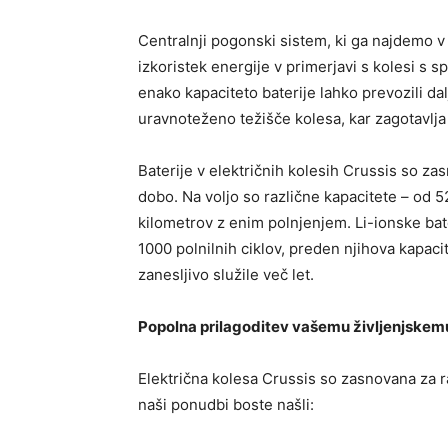
Centralnji pogonski sistem, ki ga najdemo v
izkoristek energije v primerjavi s kolesi s
enako kapaciteto baterije lahko prevozili da
uravnoteženo težišče kolesa, kar zagotavlja 
Baterije v električnih kolesih Crussis so z
dobo. Na voljo so različne kapacitete – o
kilometrov z enim polnjenjem. Li-ionske bater
1000 polnilnih ciklov, preden njihova kapac
zanesljivo služile več let.
Popolna prilagoditev vašemu življenjskem
Električna kolesa Crussis so zasnovana za r
naši ponudbi boste našli: