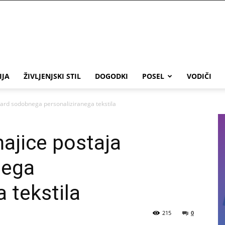
IJA
ŽIVLJENJSKI STIL
DOGODKI
POSEL
VODIČI
ndard sodobnega personaliziranega tekstila
majice postaja
nega
 tekstila
215
0