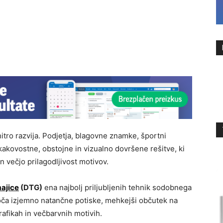
hitro razvija. Podjetja, blagovne znamke, športni
 kakovostne, obstojne in vizualno dovršene rešitve, ki
n večjo prilagodljivost motivov.
majice
(DTG)
ena najbolj priljubljenih tehnik sodobnega
ogoča izjemno natančne potiske, mehkejši občutek na
rafikah in večbarvnih motivih.