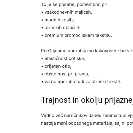
To je še posebej pomembno pri:
• vsakodnevnih majicah,
• modnih kosih,
• otroških oblačilih,
• premium promocijskem tekstilu.
Pri Gajcomu uporabljamo kakovostne barve n
• elastičnost potiska,
• prijeten otip,
• obstojnost pri pranju,
• varno uporabo tudi za otroški tekstil.
Trajnost in okolju prijazne
Vedno več naročnikov danes zanima tudi vp
nastaja manj odpadnega materiala, saj ni potr