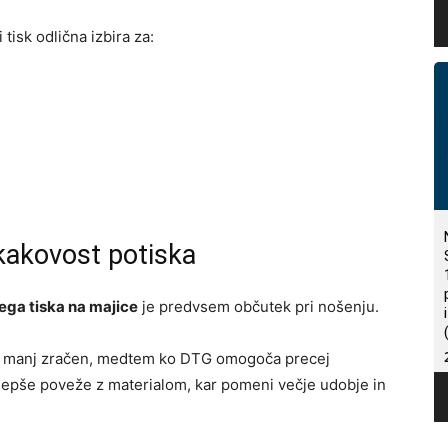
 tisk odlična izbira za:
kakovost potiska
nega tiska na majice
je predvsem občutek pri nošenju.
 ali manj zračen, medtem ko DTG omogoča precej
e lepše poveže z materialom, kar pomeni večje udobje in