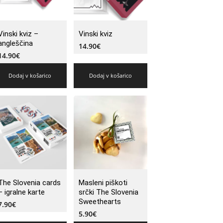
Vinski kviz –
Vinski kviz
angleščina
14.90
€
14.90
€
Dodaj v košarico
Dodaj v košarico
The Slovenia cards
Masleni piškoti
– igralne karte
srčki The Slovenia
Sweethearts
7.90
€
5.90
€