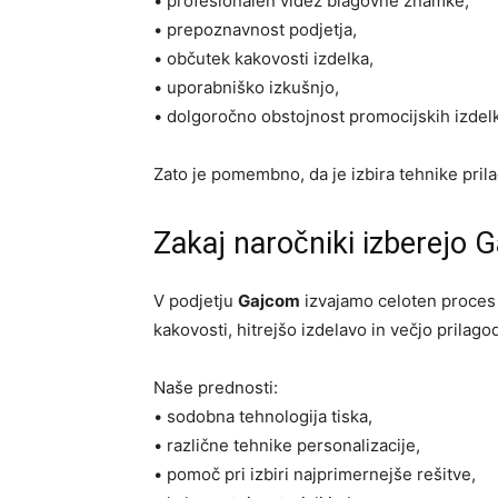
• profesionalen videz blagovne znamke,
• prepoznavnost podjetja,
• občutek kakovosti izdelka,
• uporabniško izkušnjo,
• dolgoročno obstojnost promocijskih izdel
Zato je pomembno, da je izbira tehnike pril
Zakaj naročniki izberejo 
V podjetju
Gajcom
izvajamo celoten proces t
kakovosti, hitrejšo izdelavo in večjo prilago
Naše prednosti:
• sodobna tehnologija tiska,
• različne tehnike personalizacije,
• pomoč pri izbiri najprimernejše rešitve,