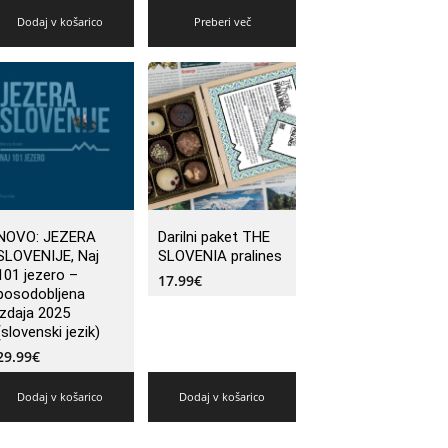
Dodaj v košarico
Preberi več
NOVO: JEZERA
Darilni paket THE
SLOVENIJE, Naj
SLOVENIA pralines
101 jezero –
17.99
€
posodobljena
izdaja 2025
(slovenski jezik)
29.99
€
Dodaj v košarico
Dodaj v košarico