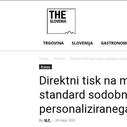
THE
Slovenia
TRGOVINA
SLOVENIJA
GASTRONOM
Home
Promo
Direktni tisk na majice postaja sta
Promo
Direktni tisk na 
standard sodob
personaliziranega
By
M.P.
-
28 maja, 2026