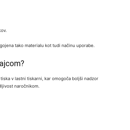
kov.
agojena tako materialu kot tudi načinu uporabe.
Gajcom?
iska v lastni tiskarni, kar omogoča boljši nadzor
dljivost naročnikom.