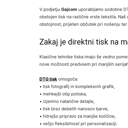
V podjetju
Gajcom
uporabljamo sodobne DTG 
obstojen tisk na različne vrste tekstila. Na
obstojnost, prijeten občutek pri nošenju ter
Zakaj je direktni tisk na m
Klasične tehnike tiska imajo še vedno pomem
nove možnosti predvsem pri manjših serijah
DTG tisk
omogoča:
• tisk fotografij in kompleksnih grafik,
• mehkejši otip potiska,
• izjemno natančne detajle,
• tisk brez debelih nanosov barve,
• hitrejšo pripravo za manjše količine,
• večjo fleksibilnost pri personalizaciji.