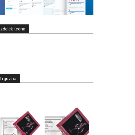
Izdelek tedna
Trgovina