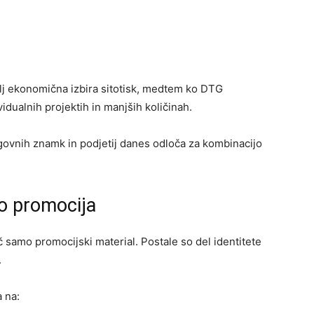
olj ekonomična izbira sitotisk, medtem ko DTG
idualnih projektih in manjših količinah.
lagovnih znamk in podjetij danes odloča za kombinacijo
mo promocija
eč samo promocijski material. Postale so del identitete
.
 na: