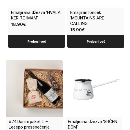
Emaljirana džezva ‘HVALA,
Emaljiran lonček
KER TE IMAM’
‘MOUNTAINS ARE
CALLING’
18.90
€
15.90
€
Preberi več
Preberi več
#74 Darilni paket L –
Emaljirana džezva ‘SRČEN
Leeepo presenečenje
DOM’