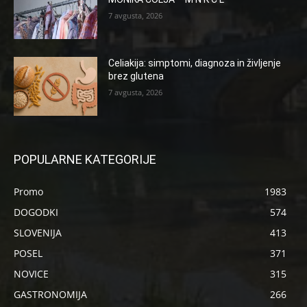
7 avgusta, 2026
Celiakija: simptomi, diagnoza in življenje
brez glutena
7 avgusta, 2026
POPULARNE KATEGORIJE
Promo
1983
DOGODKI
574
SLOVENIJA
413
POSEL
371
NOVICE
315
GASTRONOMIJA
266