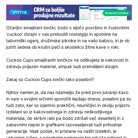
Očarljivi emajlirani lončki, bodo s sijočo površino in čudovitimi
‘cuckoo’ dizajni v vas prebudili nostalgijo in spomine na
taborniški ogenj, družinske piknike in na vašo babico, ki je ob
jutrih sedela ob krušni peči s skodelico žitne kave v roki.
Cuckoo Cups emajliranih lončkov ne odlikujeta le kakovost in
zdravju prijazen material, ampak tudi premišljeni dizajni.
Zakaj so Cuckoo Cups lončki tako posebni?
Njihov namen je, da nas nasmejijo že pred prvo jutranjo kavo
in nam s svojimi srčnimi sporočili lepšajo dneve, posebni pa so
tudi zato, ker so izjemno praktični, neuničljivi in okolju prijazni.
Izdelani so iz kakovostnega in zdravju neškodljivega
materiala, ob skrbni rabi pa bodo zdržali več desetletij in z
zabavnimi napisi in grafikami razveseljevali tudi prihodnje
generacije. Vsak potisk, ki pristane na naših izdelkih, je
ustvarjen ročno, s posebnim namenom ter odraža srčnost in