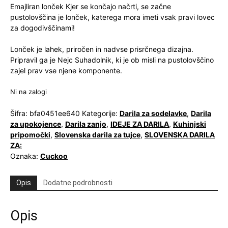
Emajliran lonček Kjer se končajo načrti, se začne
pustolovščina je lonček, katerega mora imeti vsak pravi lovec
za dogodivščinami!
Lonček je lahek, priročen in nadvse prisrčnega dizajna.
Pripravil ga je Nejc Suhadolnik, ki je ob misli na pustolovščino
zajel prav vse njene komponente.
Ni na zalogi
Šifra:
bfa0451ee640
Kategorije:
Darila za sodelavke
,
Darila
za upokojence
,
Darila zanjo
,
IDEJE ZA DARILA
,
Kuhinjski
pripomočki
,
Slovenska darila za tujce
,
SLOVENSKA DARILA
ZA:
Oznaka:
Cuckoo
Opis
Dodatne podrobnosti
Opis