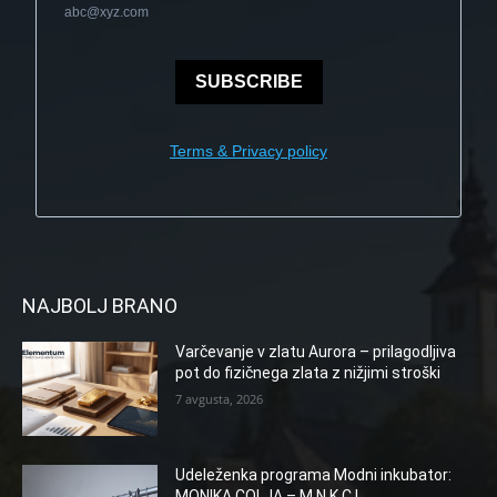
abc@xyz.com
SUBSCRIBE
Terms & Privacy policy
NAJBOLJ BRANO
Varčevanje v zlatu Aurora – prilagodljiva
pot do fizičnega zlata z nižjimi stroški
7 avgusta, 2026
Udeleženka programa Modni inkubator:
MONIKA COLJA – M N K C L