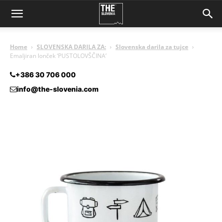
Home
SLOVENSKA DARILA ZA:
Slovenska darila za tujce
Emaljiran lonček ‘PUSTOLOVŠČINA’
+386 30 706 000
info@the-slovenia.com