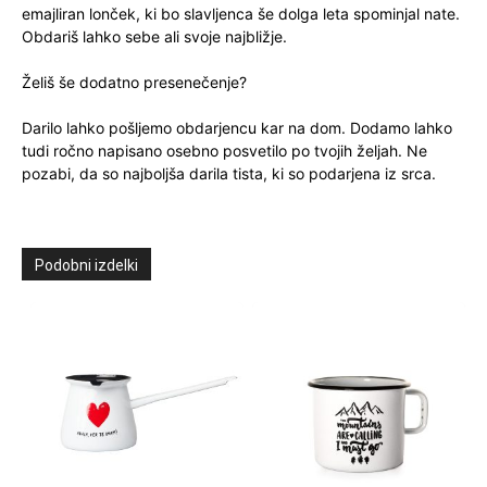
emajliran lonček, ki bo slavljenca še dolga leta spominjal nate.
Obdariš lahko sebe ali svoje najbližje.
Želiš še dodatno presenečenje?
Darilo lahko pošljemo obdarjencu kar na dom. Dodamo lahko
tudi ročno napisano osebno posvetilo po tvojih željah. Ne
pozabi, da so najboljša darila tista, ki so podarjena iz srca.
Podobni izdelki