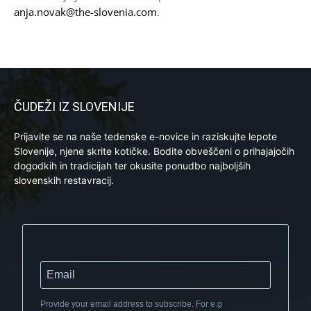
anja.novak@the-slovenia.com
.
ČUDEŽI IZ SLOVENIJE
Prijavite se na naše tedenske e-novice in raziskujte lepote
Slovenije, njene skrite kotičke. Bodite obveščeni o prihajajočih
dogodkih in tradicijah ter okusite ponudbo najboljših
slovenskih restavracij.
Provide your email address to subscribe. For e.g