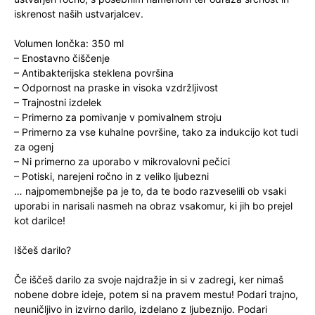
iskrenost naših ustvarjalcev.
Volumen lončka: 350 ml
– Enostavno čiščenje
– Antibakterijska steklena površina
– Odpornost na praske in visoka vzdržljivost
– Trajnostni izdelek
– Primerno za pomivanje v pomivalnem stroju
– Primerno za vse kuhalne površine, tako za indukcijo kot tudi
za ogenj
– Ni primerno za uporabo v mikrovalovni pečici
– Potiski, narejeni ročno in z veliko ljubezni
… najpomembnejše pa je to, da te bodo razveselili ob vsaki
uporabi in narisali nasmeh na obraz vsakomur, ki jih bo prejel
kot darilce!
Iščeš darilo?
Če iščeš darilo za svoje najdražje in si v zadregi, ker nimaš
nobene dobre ideje, potem si na pravem mestu! Podari trajno,
neuničljivo in izvirno darilo, izdelano z ljubeznijo. Podari