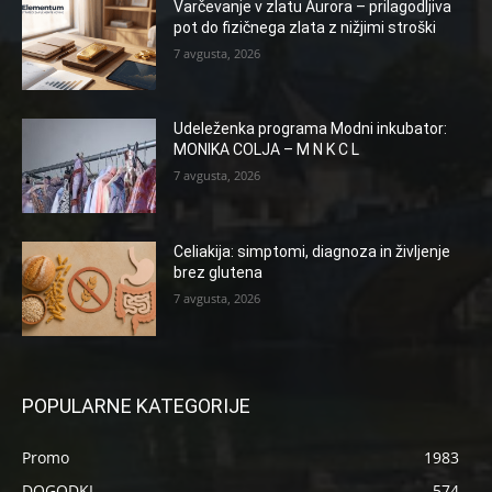
Varčevanje v zlatu Aurora – prilagodljiva
pot do fizičnega zlata z nižjimi stroški
7 avgusta, 2026
Udeleženka programa Modni inkubator:
MONIKA COLJA – M N K C L
7 avgusta, 2026
Celiakija: simptomi, diagnoza in življenje
brez glutena
7 avgusta, 2026
POPULARNE KATEGORIJE
Promo
1983
DOGODKI
574