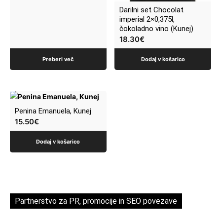
Darilni set Chocolat
imperial 2×0,375l,
čokoladno vino (Kunej)
18.30
€
Preberi več
Dodaj v košarico
Penina Emanuela, Kunej
15.50
€
Dodaj v košarico
Partnerstvo za PR, promocije in SEO povezave