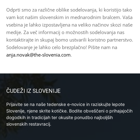
Odprti smo za različne oblike sodelovanja, ki koristijo tako
vam kot našim slovenskim in mednarodnim bralcem. Vaša
vsebina je lahko izpostavljena na veliko načinov skozi naše
medije. Za več informacij o možnostih sodelovanja nas
kontaktirajte in skupaj bomo ustvarili koristno partnerstvo.
Sodelovanje je lahko celo brezplačno! Pišite nam na
anja.novak@the-slovenia.com
.
ČUDEŽI IZ SLOVENIJE
Prijavite se na naše tedenske e-novice in raziskujte lepote
Slovenije, njene skrite kotičke. Bodite obveščeni o prihajajočih
dogodkih in tradicijah ter okusite ponudbo najboljših
slovenskih restavracij.