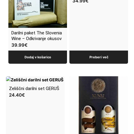
34.99
€
Darilni paket The Slovenia
Wine – Odkrivanje okusov
39.99
€
Dodaj v košarico
Preberi več
Zeliščni darilni set GERUŠ
24.40
€