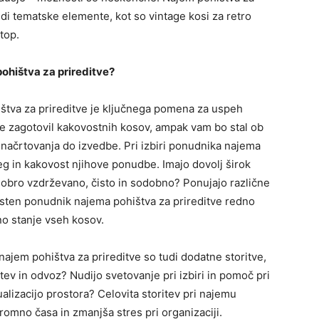
udi tematske elemente, kot so vintage kosi za retro
stop.
ohištva za prireditve?
ištva za prireditve je ključnega pomena za uspeh
e zagotovil kakovostnih kosov, ampak vam bo stal ob
 načrtovanja do izvedbe. Pri izbiri ponudnika najema
eg in kakovost njihove ponudbe. Imajo dovolj širok
obro vzdrževano, čisto in sodobno? Ponujajo različne
sten ponudnik najema pohištva za prireditve redno
no stanje vseh kosov.
ajem pohištva za prireditve so tudi dodatne storitve,
itev in odvoz? Nudijo svetovanje pri izbiri in pomoč pri
alizacijo prostora? Celovita storitev pri najemu
romno časa in zmanjša stres pri organizaciji.