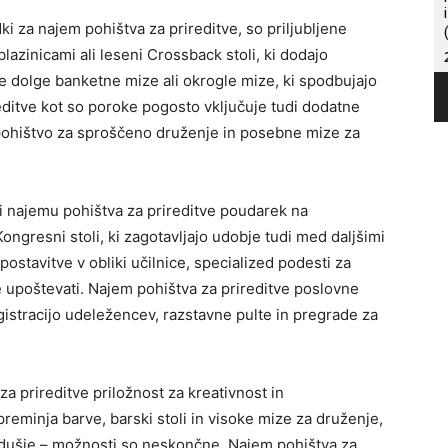
i za najem pohištva za prireditve, so priljubljene
blazinicami ali leseni Crossback stoli, ki dodajo
ne dolge banketne mize ali okrogle mize, ki spodbujajo
ditve kot so poroke pogosto vključuje tudi dodatne
pohištvo za sproščeno druženje in posebne mize za
i najemu pohištva za prireditve poudarek na
ongresni stoli, ki zagotavljajo udobje tudi med daljšimi
ostavitve v obliki učilnice, specialized podesti za
e upoštevati. Najem pohištva za prireditve poslovne
istracijo udeležencev, razstavne pulte in pregrade za
a prireditve priložnost za kreativnost in
reminja barve, barski stoli in visoke mize za druženje,
dušje – možnosti so neskončne. Najem pohištva za