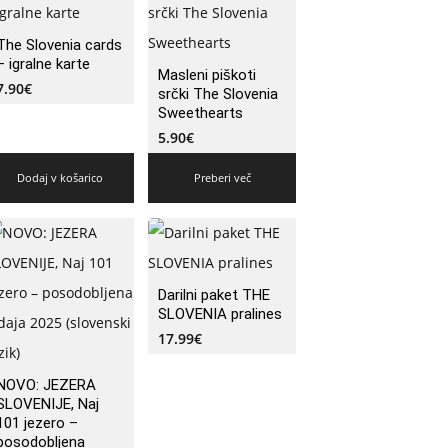
The Slovenia cards
– igralne karte
Masleni piškoti
7.90
€
srčki The Slovenia
Sweethearts
5.90
€
Dodaj v košarico
Preberi več
Darilni paket THE
SLOVENIA pralines
17.99
€
NOVO: JEZERA
SLOVENIJE, Naj
101 jezero –
posodobljena