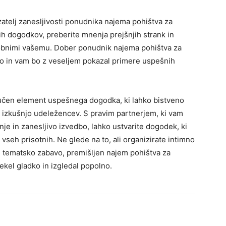
atelj zanesljivosti ponudnika najema pohištva za
klih dogodkov, preberite mnenja prejšnjih strank in
odobnimi vašemu. Dober ponudnik najema pohištva za
lo in vam bo z veseljem pokazal primere uspešnih
ljučen element uspešnega dogodka, ki lahko bistveno
o izkušnjo udeležencev. S pravim partnerjem, ki vam
e in zanesljivo izvedbo, lahko ustvarite dogodek, ki
vseh prisotnih. Ne glede na to, ali organizirate intimno
i tematsko zabavo, premišljen najem pohištva za
ekel gladko in izgledal popolno.