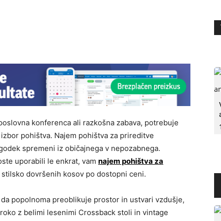
 poslovna konferenca ali razkošna zabava, potrebuje
di izbor pohištva. Najem pohištva za prireditve
dogodek spremeni iz običajnega v nepozabnega.
oste uporabili le enkrat, vam
najem pohištva za
tilsko dovršenih kosov po dostopni ceni.
da popolnoma preoblikuje prostor in ustvari vzdušje,
poroko z belimi lesenimi Crossback stoli in vintage