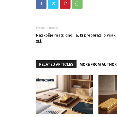
Previous article
Razkošje rasti: gnojila, ki preobrazijo vsak
vrt
RELATED ARTICLES
MORE FROM AUTHOR