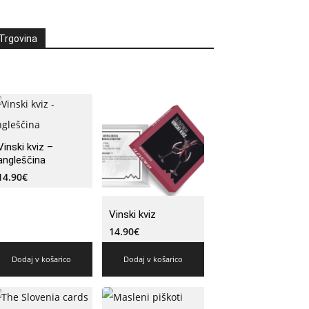
Trgovina
Vinski kviz –
angleščina
14.90
€
Vinski kviz
14.90
€
Dodaj v košarico
Dodaj v košarico