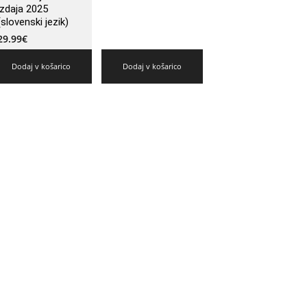
izdaja 2025
(slovenski jezik)
29.99
€
Dodaj v košarico
Dodaj v košarico