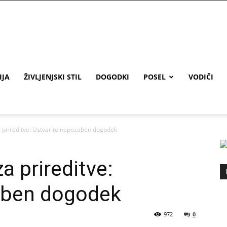
IJA
ŽIVLJENJSKI STIL
DOGODKI
POSEL
VODIČI
 prireditve: Ustvarite nepozaben dogodek
a prireditve:
aben dogodek
972
0