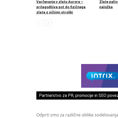
Varčevanje v zlatu Aurora –
Zlate pali
prilagodljiva pot do fizičnega
naložba
zlata z nižjimi stroški
Partnerstvo za PR, promocije in SEO pove
Odprti smo za različne oblike sodelovanj