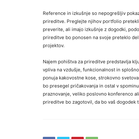
Reference in izkušnje so nepogrešljiv pokaz
prireditve. Preglejte njihov portfolio prete
preverite, ali imajo izkušnje z dogodki, p
prireditve bo ponosen na svoje preteklo de
projektov.
Najem pohištva za prireditve predstavlja k
vpliva na vzdušje, funkcionalnost in splošn
ponuja kakovostne kose, strokovno svetovanj
bo presegel pričakovanja in ostal v spominu 
praznovanje, veliko poslovno konferenco al
prireditve bo zagotovil, da bo vaš dogodek t