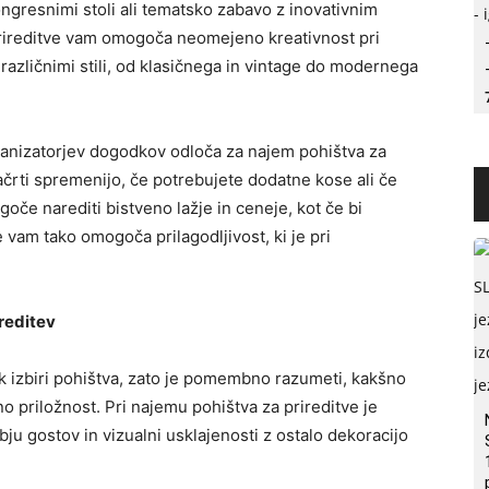
gresnimi stoli ali tematsko zabavo z inovativnim
rireditve vam omogoča neomejeno kreativnost pri
 različnimi stili, od klasičnega in vintage do modernega
rganizatorjev dogodkov odloča za najem pohištva za
 načrti spremenijo, če potrebujete dodatne kose ali če
oče narediti bistveno lažje in ceneje, kot če bi
 vam tako omogoča prilagodljivost, ki je pri
ireditev
k izbiri pohištva, zato je pomembno razumeti, kakšno
o priložnost. Pri najemu pohištva za prireditve je
bju gostov in vizualni usklajenosti z ostalo dekoracijo