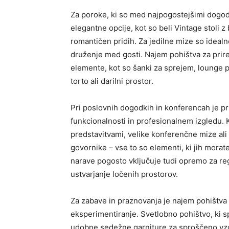
Za poroke, ki so med najpogostejšimi dogodk
elegantne opcije, kot so beli Vintage stoli z 
romantičen pridih. Za jedilne mize so ideal
druženje med gosti. Najem pohištva za prire
elemente, kot so šanki za sprejem, lounge 
torto ali darilni prostor.
Pri poslovnih dogodkih in konferencah je pr
funkcionalnosti in profesionalnem izgledu. K
predstavitvami, velike konferenčne mize ali p
govornike – vse to so elementi, ki jih morat
narave pogosto vključuje tudi opremo za reg
ustvarjanje ločenih prostorov.
Za zabave in praznovanja je najem pohištva z
eksperimentiranje. Svetlobno pohištvo, ki sp
udobne sedežne garniture za sproščeno vz