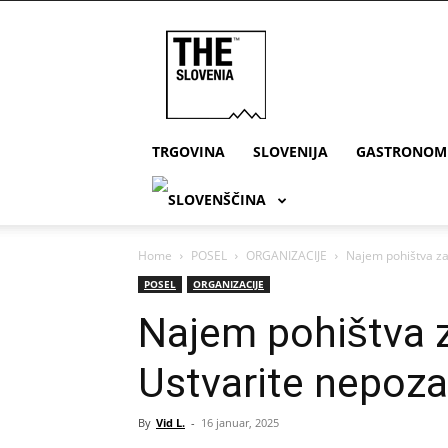
THE
Slovenia
TRGOVINA
SLOVENIJA
GASTRONOM
Home
POSEL
ORGANIZACIJE
Najem pohištva za
POSEL
ORGANIZACIJE
Najem pohištva z
Ustvarite nepoz
By
Vid L.
-
16 januar, 2025