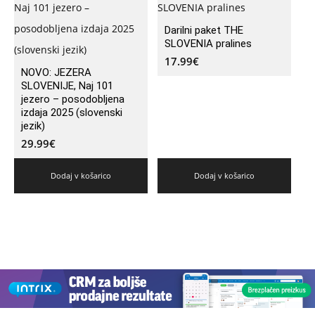
Darilni paket THE
SLOVENIA pralines
17.99
€
NOVO: JEZERA
SLOVENIJE, Naj 101
jezero – posodobljena
izdaja 2025 (slovenski
jezik)
29.99
€
Dodaj v košarico
Dodaj v košarico