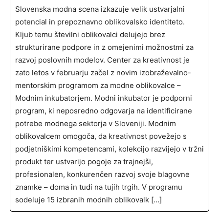
Slovenska modna scena izkazuje velik ustvarjalni
potencial in prepoznavno oblikovalsko identiteto.
Kljub temu številni oblikovalci delujejo brez
strukturirane podpore in z omejenimi možnostmi za
razvoj poslovnih modelov. Center za kreativnost je
zato letos v februarju začel z novim izobraževalno-
mentorskim programom za modne oblikovalce –
Modnim inkubatorjem. Modni inkubator je podporni
program, ki neposredno odgovarja na identificirane
potrebe modnega sektorja v Sloveniji. Modnim
oblikovalcem omogoča, da kreativnost povežejo s
podjetniškimi kompetencami, kolekcijo razvijejo v tržni
produkt ter ustvarijo pogoje za trajnejši,
profesionalen, konkurenčen razvoj svoje blagovne
znamke – doma in tudi na tujih trgih. V programu
sodeluje 15 izbranih modnih oblikovalk […]