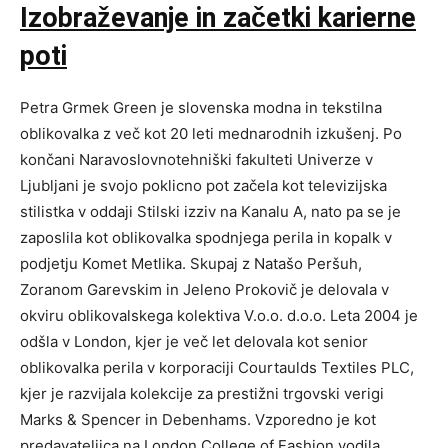
Izobraževanje in začetki karierne
poti
Petra Grmek Green je slovenska modna in tekstilna
oblikovalka z več kot 20 leti mednarodnih izkušenj. Po
končani Naravoslovnotehniški fakulteti Univerze v
Ljubljani je svojo poklicno pot začela kot televizijska
stilistka v oddaji Stilski izziv na Kanalu A, nato pa se je
zaposlila kot oblikovalka spodnjega perila in kopalk v
podjetju Komet Metlika. Skupaj z Natašo Peršuh,
Zoranom Garevskim in Jeleno Prokovič je delovala v
okviru oblikovalskega kolektiva V.o.o. d.o.o. Leta 2004 je
odšla v London, kjer je več let delovala kot senior
oblikovalka perila v korporaciji Courtaulds Textiles PLC,
kjer je razvijala kolekcije za prestižni trgovski verigi
Marks & Spencer in Debenhams. Vzporedno je kot
predavateljica na London College of Fashion vodila