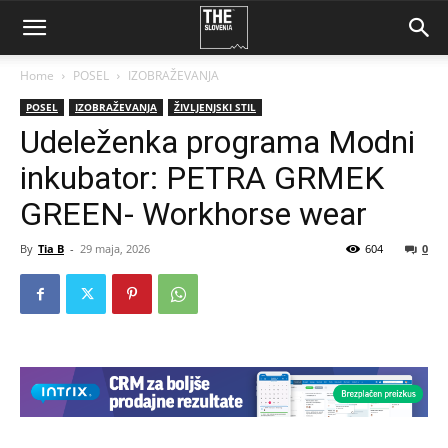
Home
POSEL
IZOBRAŽEVANJA
POSEL
IZOBRAŽEVANJA
ŽIVLJENJSKI STIL
Udeleženka programa Modni
inkubator: PETRA GRMEK
GREEN- Workhorse wear
By
Tia B
-
29 maja, 2026
604
0