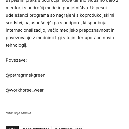
uspešnih praks s področja mode ter individualno delo z
mentorji s področij mode in podjetništva. Uspešni
udeleženci programa so nagrajeni s koprodukcijskimi
sredstvi, najuspešnejši pa s podporo, ki spodbuja
internacionalizacijo, večjo medijsko prepoznavnost in
povezovanje z modnimi trgi v tujini ter uporabo novih
tehnologij.
Povezave:
@petragrmekgreen
@workhorse_wear
foto: Anja Smaka
TAGS
Modni inkubator
Workhorse wear