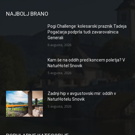
NAJBOLJ BRANO
Pogi Challenge: kolesarski praznik Tadeja
Pogačarja podprla tudi zavarovalnica
Generali
6 avgusta, 2026
Kam še na oddih pred koncem poletja? V
NaturHotel Snovik
5 avgusta, 2026
Zadnji hip v avgustovski mir: oddih v
NaturHotelu Snovik
5 avgusta, 2026