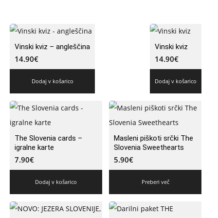
Vinski kviz – angleščina
Vinski kviz
14.90
€
14.90
€
Dodaj v košarico
Dodaj v košarico
The Slovenia cards –
Masleni piškoti srčki The
igralne karte
Slovenia Sweethearts
7.90
€
5.90
€
Dodaj v košarico
Preberi več