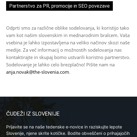
Partnerstvo za PR, promocije in SEO povezave
Odprti smo za različne oblike sodelovanja, ki koristijo tako
vam kot našim slovenskim in mednarodnim bralcem. Vaša
vsebina je lahko izpostavljena na veliko načinov skozi naše
medije. Za več informacij o možnostih sodelovanja nas
kontaktirajte in skupaj bomo ustvarili koristno partnerstvo.
Sodelovanje je lahko celo brezplačno! Pišite nam na
anja.novak@the-slovenia.com
.
ČUDEŽI IZ SLOVENIJE
Prijavite se na naše tedenske e-novice in raziskujte lepote
Slovenije, njene skrite kotičke. Bodite obveščeni o prihajajočih