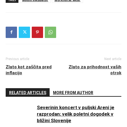
Previous article
Next article
Zlato kot zaščita pred
Zlato za prihodnost vaših
inflacijo
otrok
RELATED ARTICLES
MORE FROM AUTHOR
Severinin koncert v puljski Areni je
razprodan: velik poletni dogodek v
bližini Slovenije