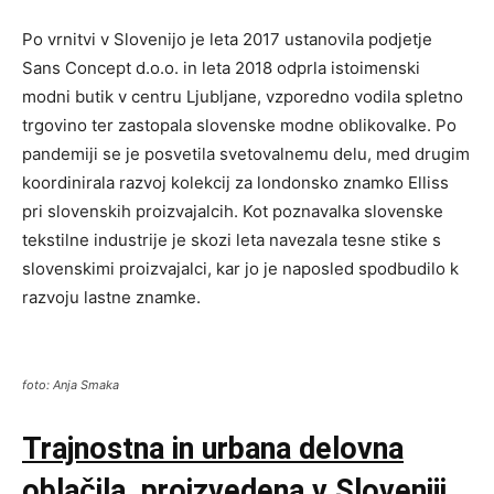
Po vrnitvi v Slovenijo je leta 2017 ustanovila podjetje
Sans Concept d.o.o. in leta 2018 odprla istoimenski
modni butik v centru Ljubljane, vzporedno vodila spletno
trgovino ter zastopala slovenske modne oblikovalke. Po
pandemiji se je posvetila svetovalnemu delu, med drugim
koordinirala razvoj kolekcij za londonsko znamko Elliss
pri slovenskih proizvajalcih. Kot poznavalka slovenske
tekstilne industrije je skozi leta navezala tesne stike s
slovenskimi proizvajalci, kar jo je naposled spodbudilo k
razvoju lastne znamke.
foto: Anja Smaka
Trajnostna in urbana delovna
oblačila, proizvedena v Sloveniji