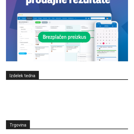
Izdelek tedna
Trgovina