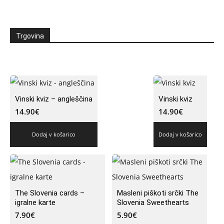
Trgovina
Vinski kviz – angleščina
Vinski kviz
14.90
€
14.90
€
Dodaj v košarico
Dodaj v košarico
The Slovenia cards –
Masleni piškoti srčki The
igralne karte
Slovenia Sweethearts
7.90
€
5.90
€