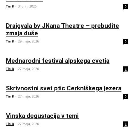
Tia B
-
3 junij, 2026
0
Draigvala by JNana Theatre – prebudite
zmaja duše
Tia B
-
29 maja, 2026
0
Mednarodni festival alpskega cvetja
Tia B
-
27 maja, 2026
0
Skrivnostni svet ptic Cerkniškega jezera
Tia B
-
27 maja, 2026
0
Vinska degustacija v temi
Tia B
-
27 maja, 2026
0