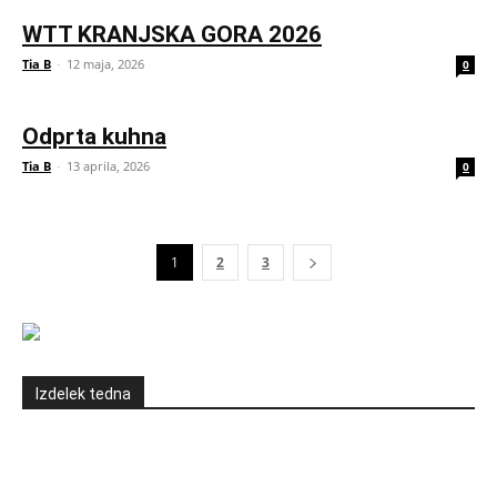
WTT KRANJSKA GORA 2026
Tia B
-
12 maja, 2026
0
Odprta kuhna
Tia B
-
13 aprila, 2026
0
1
2
3
Izdelek tedna