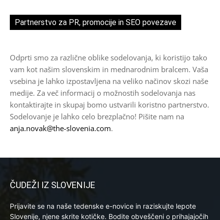
Partnerstvo za PR, promocije in SEO povezave
Odprti smo za različne oblike sodelovanja, ki koristijo tako
vam kot našim slovenskim in mednarodnim bralcem. Vaša
vsebina je lahko izpostavljena na veliko načinov skozi naše
medije. Za več informacij o možnostih sodelovanja nas
kontaktirajte in skupaj bomo ustvarili koristno partnerstvo.
Sodelovanje je lahko celo brezplačno! Pišite nam na
anja.novak@the-slovenia.com
.
ČUDEŽI IZ SLOVENIJE
Prijavite se na naše tedenske e-novice in raziskujte lepote
Slovenije, njene skrite kotičke. Bodite obveščeni o prihajajočih