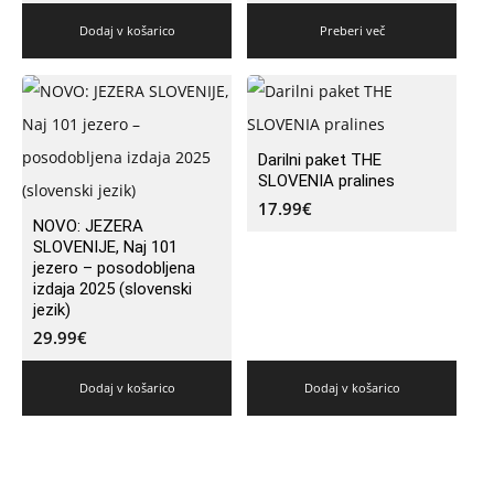
Dodaj v košarico
Preberi več
Darilni paket THE
SLOVENIA pralines
17.99
€
NOVO: JEZERA
SLOVENIJE, Naj 101
jezero – posodobljena
izdaja 2025 (slovenski
jezik)
29.99
€
Dodaj v košarico
Dodaj v košarico