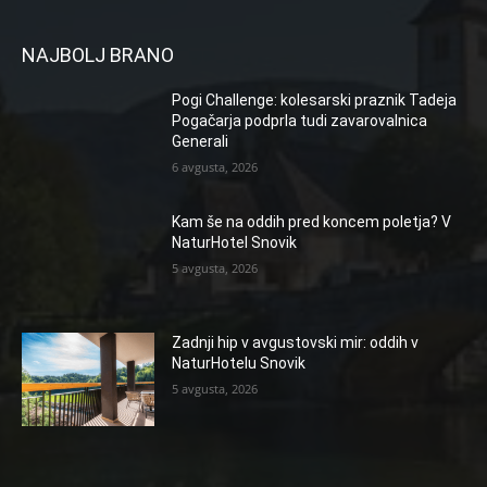
NAJBOLJ BRANO
Pogi Challenge: kolesarski praznik Tadeja
Pogačarja podprla tudi zavarovalnica
Generali
6 avgusta, 2026
Kam še na oddih pred koncem poletja? V
NaturHotel Snovik
5 avgusta, 2026
Zadnji hip v avgustovski mir: oddih v
NaturHotelu Snovik
5 avgusta, 2026