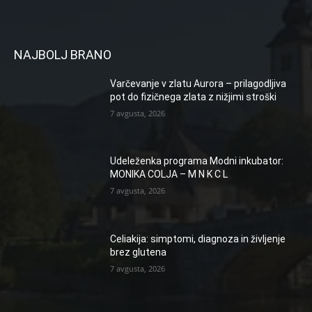
NAJBOLJ BRANO
Varčevanje v zlatu Aurora – prilagodljiva
pot do fizičnega zlata z nižjimi stroški
7 avgusta, 2026
Udeleženka programa Modni inkubator:
MONIKA COLJA – M N K C L
7 avgusta, 2026
Celiakija: simptomi, diagnoza in življenje
brez glutena
7 avgusta, 2026