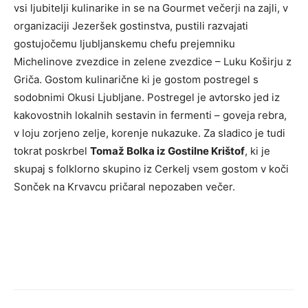
vsi ljubitelji kulinarike in se na Gourmet večerji na zajli, v
organizaciji Jezeršek gostinstva, pustili razvajati
gostujočemu ljubljanskemu chefu prejemniku
Michelinove zvezdice in zelene zvezdice – Luku Koširju z
Griča. Gostom kulinarične ki je gostom postregel s
sodobnimi Okusi Ljubljane. Postregel je avtorsko jed iz
kakovostnih lokalnih sestavin in fermenti – goveja rebra,
v loju zorjeno zelje, korenje nukazuke. Za sladico je tudi
tokrat poskrbel
Tomaž Bolka iz Gostilne Krištof
, ki je
skupaj s folklorno skupino iz Cerkelj vsem gostom v koči
Sonček na Krvavcu pričaral nepozaben večer.