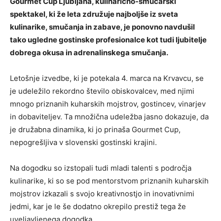
Gourmet Cup Ljubljana, kulinarično-smučarski
spektakel, ki že leta združuje najboljše iz sveta
kulinarike, smučanja in zabave, je ponovno navdušil
tako ugledne gostinske profesionalce kot tudi ljubitelje
dobrega okusa in adrenalinskega smučanja.
Letošnje izvedbe, ki je potekala 4. marca na Krvavcu, se
je udeležilo rekordno število obiskovalcev, med njimi
mnogo priznanih kuharskih mojstrov, gostincev, vinarjev
in dobaviteljev. Ta množična udeležba jasno dokazuje, da
je družabna dinamika, ki jo prinaša Gourmet Cup,
nepogrešljiva v slovenski gostinski krajini.
Na dogodku so izstopali tudi mladi talenti s področja
kulinarike, ki so se pod mentorstvom priznanih kuharskih
mojstrov izkazali s svojo kreativnostjo in inovativnimi
jedmi, kar je le še dodatno okrepilo prestiž tega že
uveljavljenega dogodka.