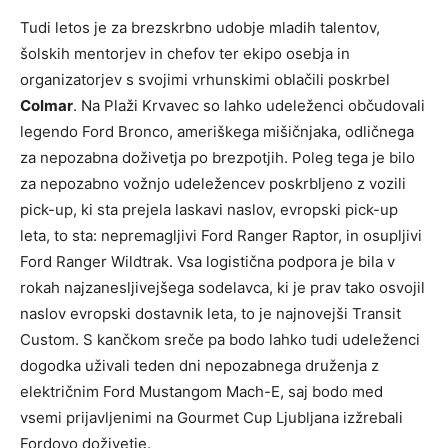
Tudi letos je za brezskrbno udobje mladih talentov,
šolskih mentorjev in chefov ter ekipo osebja in
organizatorjev s svojimi vrhunskimi oblačili poskrbel
Colmar
. Na Plaži Krvavec so lahko udeleženci občudovali
legendo Ford Bronco, ameriškega mišičnjaka, odličnega
za nepozabna doživetja po brezpotjih. Poleg tega je bilo
za nepozabno vožnjo udeležencev poskrbljeno z vozili
pick-up, ki sta prejela laskavi naslov, evropski pick-up
leta, to sta: nepremagljivi Ford Ranger Raptor, in osupljivi
Ford Ranger Wildtrak. Vsa logistična podpora je bila v
rokah najzanesljivejšega sodelavca, ki je prav tako osvojil
naslov evropski dostavnik leta, to je najnovejši Transit
Custom. S kančkom sreče pa bodo lahko tudi udeleženci
dogodka uživali teden dni nepozabnega druženja z
električnim Ford Mustangom Mach-E, saj bodo med
vsemi prijavljenimi na Gourmet Cup Ljubljana izžrebali
Fordovo doživetje.