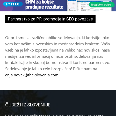
Partnerstvo za PR, promocije in SEO povezave
Odprti smo za različne oblike sodelovanja, ki koristijo tako
vam kot našim slovenskim in mednarodnim bralcem. Vaša
vsebina je lahko izpostavljena na veliko načinov skozi naše
medije. Za več informacij o možnostih sodelovanja nas
kontaktirajte in skupaj bomo ustvarili koristno partnerstvo.
Sodelovanje je lahko celo brezplačno! Pišite nam na
anja.novak@the-slovenia.com
.
ČUDEŽI IZ SLOVENIJE
Prijavite se na naše tedenske e-novice in raziskujte lepote