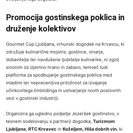
Promocija gostinskega poklica in
druženje kolektivov
Gourmet Cup Ljubljana, vrhunski dogodek na Krvavcu, ki
združuje kulinarične mojstre, gostince, vinarje,
dobavitelje ter navdušene ljubitelje kulinarike, ni zgolj
sinonim za izjemno hrano in zabavo, temveč tudi
platforma za spodbujanje gostinskega poklica med
mladimi ter neprecenljiva priložnost za izvajanje
učinkovitega timbildinga in ustvarjanje novih poslovnih
vezi v gostinski industriji.
Organizira ga ugledno podjetje Jezeršek gostinstvo, v
tesnem sodelovanju s partnerji dogodka,
Turizmom
Ljubljana
,
RTC Krvavec
in
Koželjem, Hiša dobrih vin
, ki