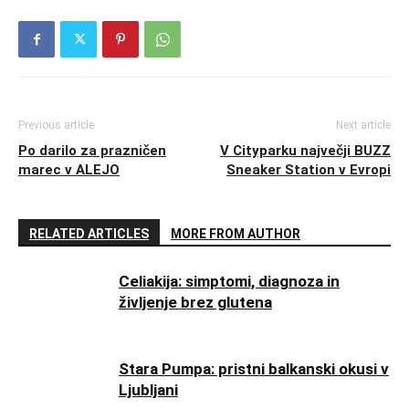
Previous article
Next article
Po darilo za prazničen
V Cityparku največji BUZZ
marec v ALEJO
Sneaker Station v Evropi
RELATED ARTICLES
MORE FROM AUTHOR
Celiakija: simptomi, diagnoza in
življenje brez glutena
Stara Pumpa: pristni balkanski okusi v
Ljubljani