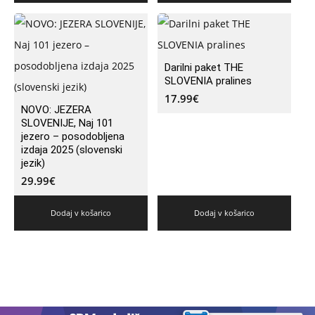
Darilni paket THE
SLOVENIA pralines
17.99
€
NOVO: JEZERA
SLOVENIJE, Naj 101
jezero – posodobljena
izdaja 2025 (slovenski
jezik)
29.99
€
Dodaj v košarico
Dodaj v košarico