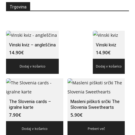
Trgovina
Vinski kviz – angleščina
Vinski kviz
14.90
€
14.90
€
Dodaj v košarico
Dodaj v košarico
The Slovenia cards –
Masleni piškoti srčki The
igralne karte
Slovenia Sweethearts
7.90
€
5.90
€
Dodaj v košarico
Preberi več