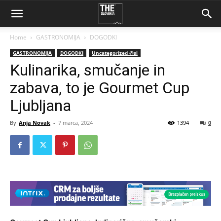
Home
GASTRONOMIJA
DOGODKI
GASTRONOMIJA
DOGODKI
Uncategorized @sl
Kulinarika, smučanje in
zabava, to je Gourmet Cup
Ljubljana
By
Anja Novak
-
7 marca, 2024
1394
0