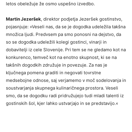
letos obeležuje že osmo uspešno izvedbo.
Martin Jezeršek
, direktor podjetja Jezeršek gostinstvo,
pojasnjuje: »Veseli nas, da se je dogodka udeležila takšna
množica ljudi. Predvsem pa smo ponosni na dejstvo, da
so se dogodka udeležili kolegi gostinci, vinarji in
dobavitelji iz cele Slovenije. Pri tem se ne gledamo kot na
konkurenco, temveč kot na enotno skupnost, ki se na
takšnih dogodkih združuje in povezuje. Za nas je
ključnega pomena graditi in negovati tovrstne
medsebojne odnose, saj verjamemo v moč sodelovanja in
soustvarjanja skupnega kulinaričnega prostora. Veseli
smo, da se dogodku radi pridružujejo tudi mladi talenti iz
gostinskih šol, kjer lahko ustvarjajo in se predstavijo.«