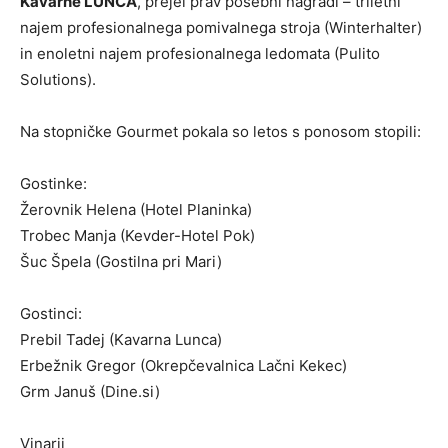
Kavarne LUNCA
, prejel prav posebni nagradi – triletni
najem profesionalnega pomivalnega stroja (Winterhalter)
in enoletni najem profesionalnega ledomata (Pulito
Solutions).
Na stopničke Gourmet pokala so letos s ponosom stopili:
Gostinke:
Žerovnik Helena (Hotel Planinka)
Trobec Manja (Kevder-Hotel Pok)
Šuc Špela (Gostilna pri Mari)
Gostinci:
Prebil Tadej (Kavarna Lunca)
Erbežnik Gregor (Okrepčevalnica Lačni Kekec)
Grm Januš (Dine.si)
Vinarji