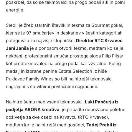
poskrbel, da so se tekmovalci na progo podali siti in polni
energije.
Sledil je žreb startnih številk in tekma za Gourmet pokal,
kjer se je 97 smučarjev in deskarjev v šestih kategorijah
potegovalo za najvišje stopničke.
Direktor RTC Krvavec
Jani Janša
je s ponosom otvoril tekmo, medtem ko se je
nekdanji profesionalni smučar prostega sloga Filip Flisar
kot predtekmovalec na progo podal kar vzvratno. Poleg
medalj in izbrane penine Estate Selection iz hiše
Puklavec Family Wines so bili najhitrejši tekmovalci
nagrajeni s številnimi privlačnimi nagradami.
Najhitrejšemu med vsemi tekmovalci,
Luki Pančurju iz
podjetja ARONA kreativa
, je pripadlo nepozabno poletno
doživetje za dve osebi na Krvavcu (RTC Krvavec),
medtem ko je najhitrejši med gostinci,
Tadej Prebil iz