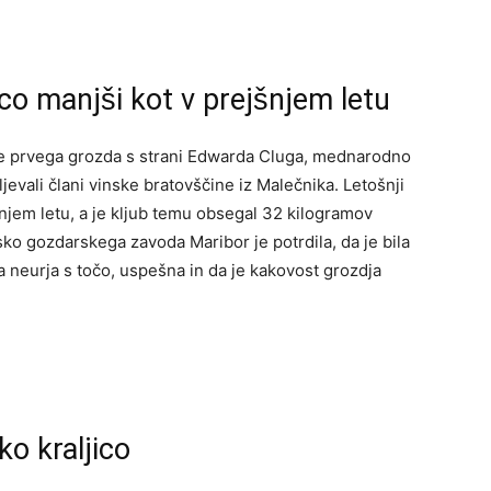
ico manjši kot v prejšnjem letu
e prvega grozda s strani Edwarda Cluga, mednarodno
jevali člani vinske bratovščine iz Malečnika. Letošnji
jšnjem letu, a je kljub temu obsegal 32 kilogramov
sko gozdarskega zavoda Maribor je potrdila, da je bila
ta neurja s točo, uspešna in da je kakovost grozdja
ko kraljico