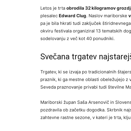
Letos je trta
obrodila 32 kilogramov grozd
plesalec
Edward Clug
. Naslov mariborske
v
pa je bila hkrati tudi zaključek štiridnevnega
okviru festivala organiziral 13 tematskih dog
sodelovanju z več kot 40 ponudniki.
Svečana trgatev najstarej
Trgatev, ki se izvaja po tradicionalnih štajers
praznik, ki ga mestne oblasti obeležujejo z
Seveda praznovanje privabi tudi številne M
Mariborski župan Saša Arsenovič in Slovensk
pozdravila ob začetku dogodka. Skrbnik najs
zahtevne rastne sezone, v kateri je trta, kl