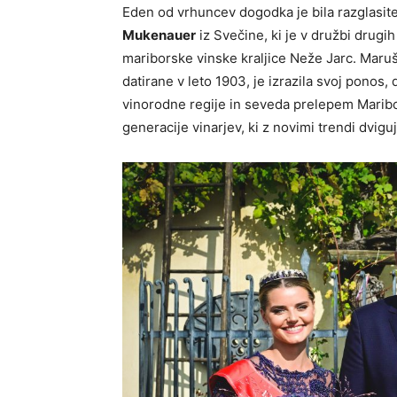
Eden od vrhuncev dogodka je bila razglasit
Mukenauer
iz Svečine, ki je v družbi drugih
mariborske vinske kraljice Neže Jarc. Maruša
datirane v leto 1903, je izrazila svoj ponos
vinorodne regije in seveda prelepem Maribo
generacije vinarjev, ki z novimi trendi dvigu