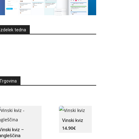
Izdelek tedna
Trgovina
Vinski kviz
14.90
€
Vinski kviz –
angleščina