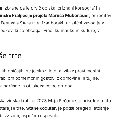
ja
, zbrane pa je prvič obiskal priznani koreograf in
inske kraljice je prejela Maruša Mukenauer
, prireditev
 Festivala Stare trte. Mariborski turistični zavod je v
odkov, ki so obsegali vino, kulinariko in kulturo, v
še trte
kih običajih, se je skozi leta razvila v pravi mestni
 vabilom pomembnih gostov iz domovine in tujine.
ariborčane in obiskovalce od drugod.
a vinska kraljica 2023 Maja Pečarič sta prisotne toplo
tarejše trte,
Stane Kocutar
, je podal pregled letošnje
jub izzivom, uspešno uspevala.