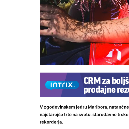
V zgodovinskem jedru Maribora, natančneje
najstarejše trte na svetu, starodavne trske,
rekorderja.