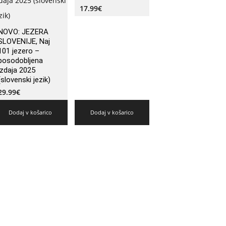
17.99
€
NOVO: JEZERA
SLOVENIJE, Naj
101 jezero –
posodobljena
izdaja 2025
(slovenski jezik)
29.99
€
Dodaj v košarico
Dodaj v košarico