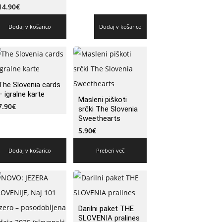
14.90
€
Dodaj v košarico
Dodaj v košarico
The Slovenia cards
– igralne karte
Masleni piškoti
7.90
€
srčki The Slovenia
Sweethearts
5.90
€
Dodaj v košarico
Preberi več
Darilni paket THE
SLOVENIA pralines