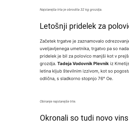
Najstarejša trta je obrodila 32 kg grozdja.
Letošnji pridelek za polov
Začetek trgatve je zaznamovalo odrezovanj
uveljavljenega umetnika, trgatvo pa so nadal
pridelek je bil za polovico manjši kot v pre
grozdja.
Tadeja Vodovnik Plevnik
iz Kmetij
letina kljub številnim izzivom, kot so pogos
odlična, s sladkorno stopnjo 76° Oe.
Obiranje najstarejše trte.
Okronali so tudi novo vins