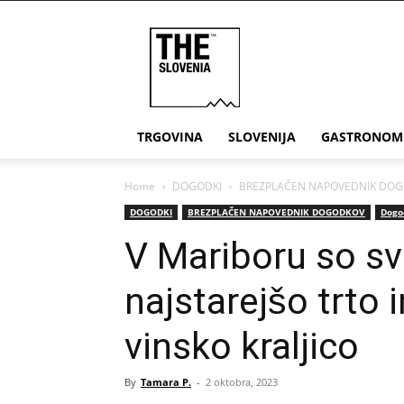
THE
Slovenia
TRGOVINA
SLOVENIJA
GASTRONOM
Home
DOGODKI
BREZPLAČEN NAPOVEDNIK DO
DOGODKI
BREZPLAČEN NAPOVEDNIK DOGODKOV
Dogo
V Mariboru so sv
najstarejšo trto 
vinsko kraljico
By
Tamara P.
-
2 oktobra, 2023