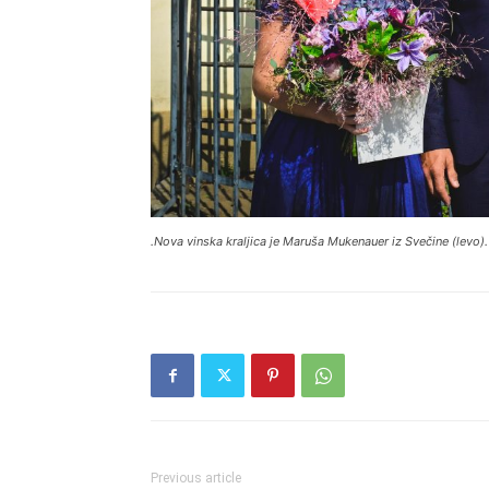
.Nova vinska kraljica je Maruša Mukenauer iz Svečine (levo).
Previous article