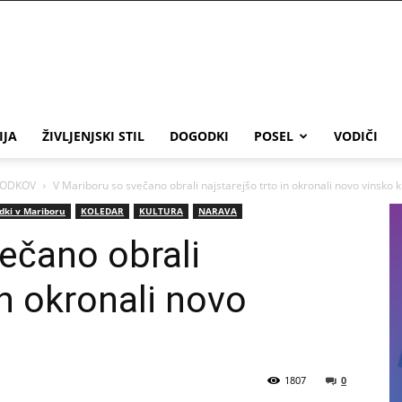
IJA
ŽIVLJENJSKI STIL
DOGODKI
POSEL
VODIČI
GODKOV
V Mariboru so svečano obrali najstarejšo trto in okronali novo vinsko k
dki v Mariboru
KOLEDAR
KULTURA
NARAVA
ečano obrali
in okronali novo
1807
0