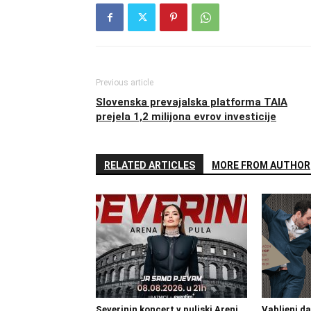
Previous article
Slovenska prevajalska platforma TAIA
prejela 1,2 milijona evrov investicije
RELATED ARTICLES
MORE FROM AUTHOR
Severinin koncert v puljski Areni
Vabljeni d