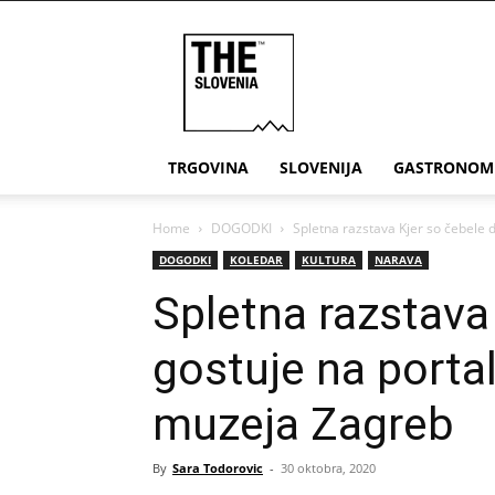
THE
Slovenia
TRGOVINA
SLOVENIJA
GASTRONOM
Home
DOGODKI
Spletna razstava Kjer so čebele
DOGODKI
KOLEDAR
KULTURA
NARAVA
Spletna razstava
gostuje na porta
muzeja Zagreb
By
Sara Todorovic
-
30 oktobra, 2020