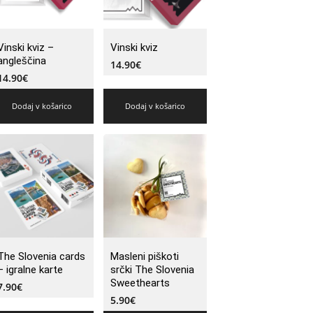
Vinski kviz –
Vinski kviz
angleščina
14.90
€
14.90
€
Dodaj v košarico
Dodaj v košarico
The Slovenia cards
Masleni piškoti
– igralne karte
srčki The Slovenia
Sweethearts
7.90
€
5.90
€