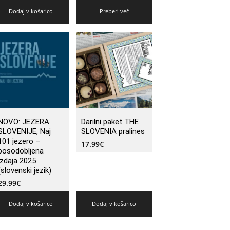
Dodaj v košarico
Preberi več
NOVO: JEZERA
Darilni paket THE
SLOVENIJE, Naj
SLOVENIA pralines
101 jezero –
17.99
€
posodobljena
izdaja 2025
(slovenski jezik)
29.99
€
Dodaj v košarico
Dodaj v košarico