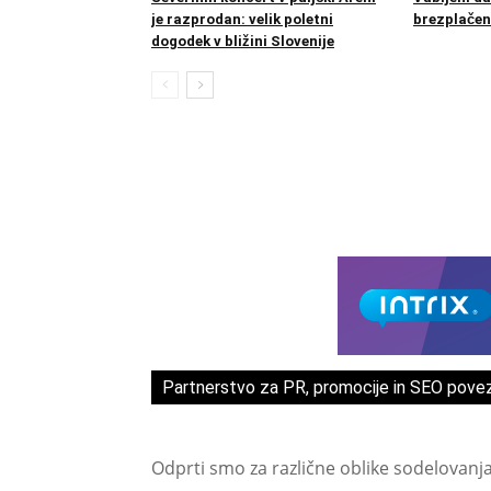
je razprodan: velik poletni
brezplačen
dogodek v bližini Slovenije
Partnerstvo za PR, promocije in SEO pove
Odprti smo za različne oblike sodelovanj