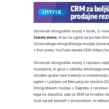
Slovenski etnografski muzej v torek, 3. no
čebele doma
, ki bo na ogled na portalu E
Slovenskega etnografskega muzeja (www.etn
v živo preko YouTube kanala SEM (https:/
Slovenski etnografski muzej z razstavo ob
muzejema, ki ga je v začetku letošnjega le
otroške igrače med tradicijo in sodobnostjo
ogled v Ljubljani od februarja do oktobra 2
Etnografskem muzeju v Zagrebu z razstavo
tega ne dopušča, zato je SEM za hrvaške obis
(tudi zaradi besedil v slovenskem, hrvaške