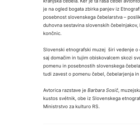
kranjska čebela. Ker je ta rasa čebel avtoh
je na ogled bogata zbirka panjev iz Etnogra
posebnost slovenskega čebelarstva – poslik
duhovna sestavina slovenskih čebelnjakov, k
končnic.
Slovenski etnografski muzej širi vedenje o
saj domačim in tujim obiskovalcem skozi sv
pomenu in posebnostih slovenskega čebelars
tudi zavest o pomenu čebel, čebelarjenja in 
Avtorica razstave je
Barbara Sosič
, muzejsk
kustos svétnik, obe iz Slovenskega etnogr
Ministrstvo za kulturo RS.