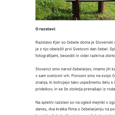
O razstavi:
Razstavo Kjer so čebele doma je Slovenski e
je z njo obeležil prvi Svetovni dan čebel. Sp
fotografijami, besedili in videi razkriva zbi
Slovenci smo narod čebelarjev, imamo jih ka
v sam svetovni vrh. Ponosni smo na svojo č
znanja, ki botrujejo tako uspešnemu delu s č
pridelkov, in se že stoletja prenašajo iz rod
Na spletni razstavi so na ogled mejniki v zg
danes, dva kratka filma o čebelarjenju na pode