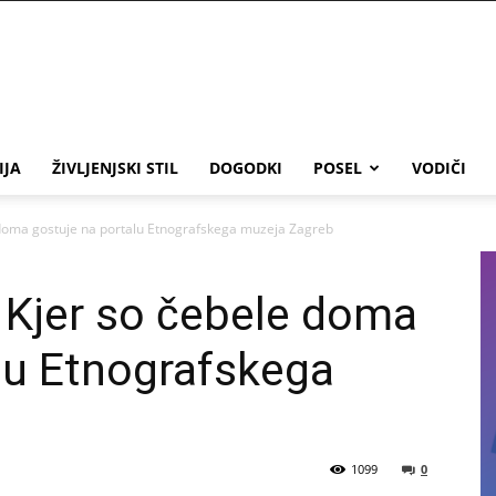
IJA
ŽIVLJENJSKI STIL
DOGODKI
POSEL
VODIČI
 doma gostuje na portalu Etnografskega muzeja Zagreb
 Kjer so čebele doma
lu Etnografskega
1099
0