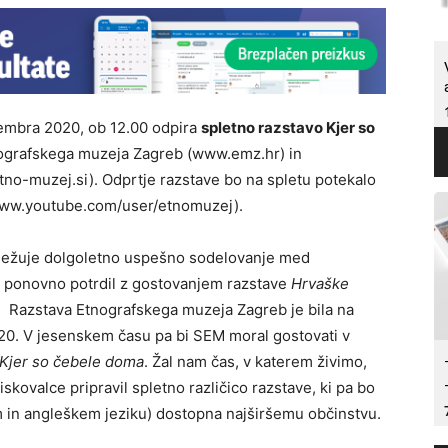
vembra 2020, ob 12.00 odpira
spletno razstavo Kjer so
tnografskega muzeja Zagreb (www.emz.hr) in
o-muzej.si). Odprtje razstave bo na spletu potekalo
/www.youtube.com/user/etnomuzej).
eležuje dolgoletno uspešno sodelovanje med
ta ponovno potrdil z gostovanjem razstave
Hrvaške
. Razstava Etnografskega muzeja Zagreb je bila na
020. V jesenskem času pa bi SEM moral gostovati v
Kjer so čebele doma
. Žal nam čas, v katerem živimo,
kovalce pripravil spletno različico razstave, ki pa bo
m in angleškem jeziku) dostopna najširšemu občinstvu.