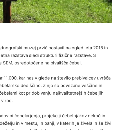
tnografski muzej prvič postavil na ogled leta 2018 in
letna razstava sledi strukturi fizične razstave. S
rke SEM, osredotočene na bivališča čebel.
r 11.000, kar nas v glede na število prebivalcev uvršča
ebelarsko dediščino. Z njo so povezane veščine in
ebelami kot pridobivanju najkvalitetnejših čebeljih
a v rod.
odovini čebelarjenja, projekciji čebelnjakov nekoč in
želju in v mestu, in panji, v katerih je živela in še živi