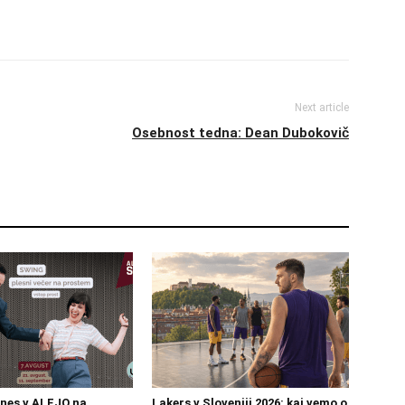
Next article
Osebnost tedna: Dean Dubokovič
anes v ALEJO na
Lakers v Sloveniji 2026: kaj vemo o