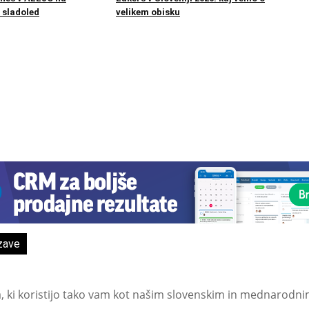
 sladoled
velikem obisku
zave
a, ki koristijo tako vam kot našim slovenskim in mednarodni