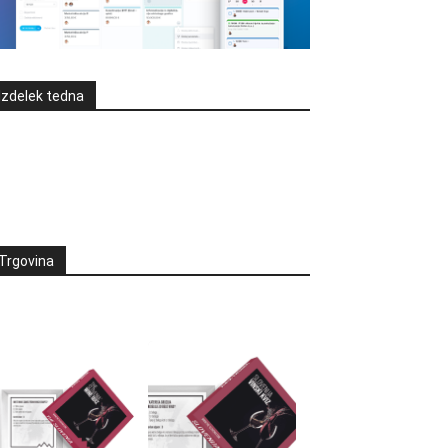
Izdelek tedna
Trgovina