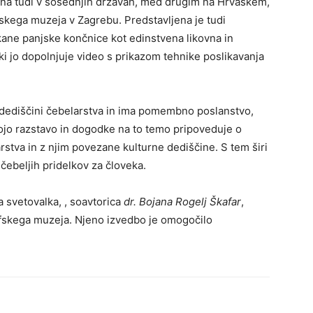
tona tudi v sosednjih državah, med drugim na Hrvaškem,
fskega muzeja v Zagrebu. Predstavljena je tudi
ane panjske končnice kot edinstvena likovna in
i jo dopolnjuje video s prikazom tehnike poslikavanja
 dediščini čebelarstva in ima pomembno poslanstvo,
ojo razstavo in dogodke na to temo pripoveduje o
tva in z njim povezane kulturne dediščine. S tem širi
čebeljih pridelkov za človeka.
a svetovalka, , soavtorica
dr. Bojana Rogelj Škafar
,
afskega muzeja. Njeno izvedbo je omogočilo