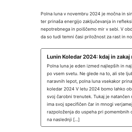
Polna luna v novembru 2024 je močna in simb
ter prinaša energijo zaključevanja in refle
nepotrebnega in poiščemo mir v sebi. V obdob
da so tudi temni časi priložnost za rast in n
Lunin Koledar 2024: kdaj in zakaj
Polna luna je eden izmed najlepših in naj
po vsem svetu. Ne glede na to, ali ste lju
naravnih lepot, polna luna vsekakor prin
koledar 2024 V letu 2024 bomo lahko obč
svoj čarobni trenutek. Tukaj je natančen
ima svoj specifičen čar in mnogi verjamej
razpoloženja do uspeha pri pomembnih od
na naslednji […]