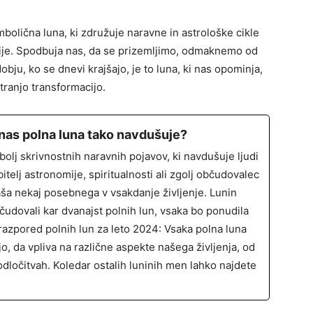
olična luna, ki združuje naravne in astrološke cikle
ksije. Spodbuja nas, da se prizemljimo, odmaknemo od
ju, ko se dnevi krajšajo, je to luna, ki nas opominja,
otranjo transformacijo.
 nas polna luna tako navdušuje?
bolj skrivnostnih naravnih pojavov, ki navdušuje ljudi
bitelj astronomije, spiritualnosti ali zgolj občudovalec
aša nekaj posebnega v vsakdanje življenje. Lunin
udovali kar dvanajst polnih lun, vsaka bo ponudila
 razpored polnih lun za leto 2024: Vsaka polna luna
o, da vpliva na različne aspekte našega življenja, od
ločitvah. Koledar ostalih luninih men lahko najdete