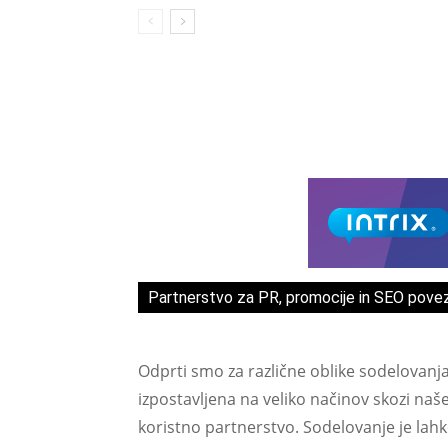
Partnerstvo za PR, promocije in SEO pove
Odprti smo za različne oblike sodelovanj
izpostavljena na veliko načinov skozi naš
koristno partnerstvo. Sodelovanje je lah