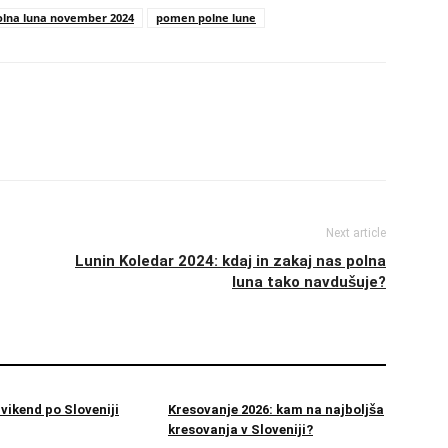
olna luna november 2024
pomen polne lune
Next article
Lunin Koledar 2024: kdaj in zakaj nas polna
luna tako navdušuje?
vikend po Sloveniji
Kresovanje 2026: kam na najboljša
kresovanja v Sloveniji?