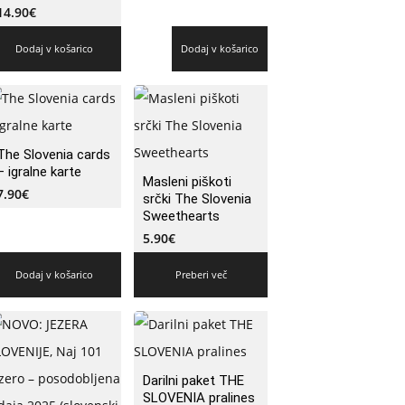
14.90
€
Dodaj v košarico
Dodaj v košarico
The Slovenia cards
– igralne karte
Masleni piškoti
7.90
€
srčki The Slovenia
Sweethearts
5.90
€
Dodaj v košarico
Preberi več
Darilni paket THE
SLOVENIA pralines