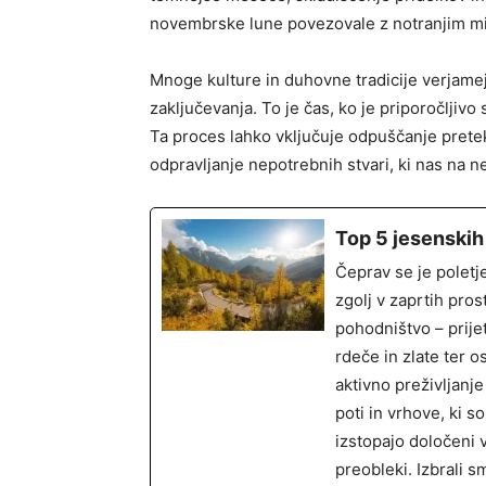
novembrske lune povezovale z notranjim mir
Mnoge kulture in duhovne tradicije verjamejo
zaključevanja. To je čas, ko je priporočljivo s
Ta proces lahko vključuje odpuščanje pretekli
odpravljanje nepotrebnih stvari, ki nas na n
Top 5 jesenskih
Čeprav se je poletj
zgolj v zaprtih pro
pohodništvo – prije
rdeče in zlate ter o
aktivno preživljanj
poti in vrhove, ki 
izstopajo določeni 
preobleki. Izbrali s