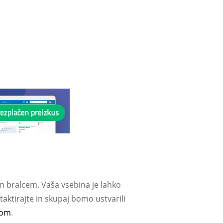
m bralcem. Vaša vsebina je lahko
aktirajte in skupaj bomo ustvarili
com
.