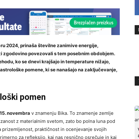
ru 2024, prinaša številne zanimive energije,
ozi zgodovino povezovali s tem posebnim obdobjem.
du, ko se dnevi krajšajo in temperature nižajo,
n astrološke pomene, ki se nanašajo na zaključevanje,
ološki pomen
15. novembra
v znamenju Bika. To znamenje zemlje
vezanost z materialnim svetom, zato bo polna luna pod
a prizemljenost, praktičnost in ocenjevanje svojih
imerno za refleksijo, kaj nas resnično osrečuje in kaj