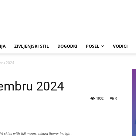
IJA
ŽIVLJENJSKI STIL
DOGODKI
POSEL
VODIČI
bru 2024
vembru 2024
1932
0
t skies with full moon. sakura flower in night