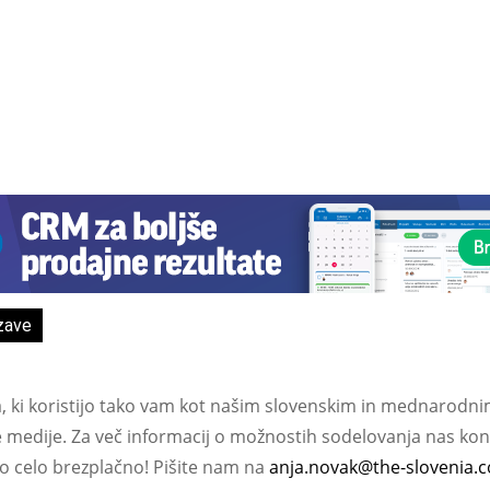
zave
a, ki koristijo tako vam kot našim slovenskim in mednarodni
e medije. Za več informacij o možnostih sodelovanja nas kont
ko celo brezplačno! Pišite nam na
anja.novak@the-slovenia.