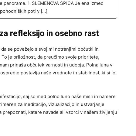
e panorame. 1. SLEMENOVA ŠPICA Je ena izmed
h pohodniških poti v […]
za refleksijo in osebno rast
da se povežejo s svojimi notranjimi občutki in
 To je priložnost, da preučimo svoje prioritete,
nam prinaša občutek varnosti in udobja. Polna luna v
 ospredje postavlja naše vrednote in stabilnost, ki si jo
nifestacijo, saj so med polno luno naše misli in namere
rimeren za meditacijo, vizualizacijo in ustvarjanje
 prepoznati, katere navade ali vzorci v našem življenju