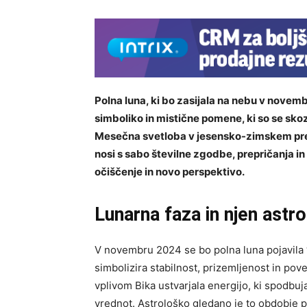
Polna luna, ki bo zasijala na nebu v novemb
simboliko in mistične pomene, ki so se sk
Mesečna svetloba v jesensko-zimskem preho
nosi s sabo številne zgodbe, prepričanja i
očiščenje in novo perspektivo.
Lunarna faza in njen astr
V novembru 2024 se bo polna luna pojavila
simbolizira stabilnost, prizemljenost in po
vplivom Bika ustvarjala energijo, ki spodbuj
vrednot. Astrološko gledano je to obdobje pr