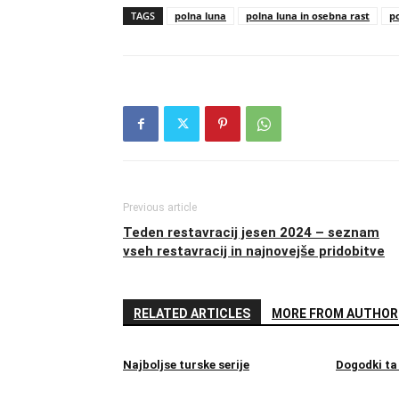
TAGS
polna luna
polna luna in osebna rast
p
Previous article
Teden restavracij jesen 2024 – seznam
vseh restavracij in najnovejše pridobitve
RELATED ARTICLES
MORE FROM AUTHOR
Najboljse turske serije
Dogodki ta 