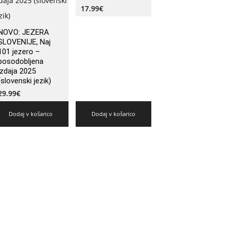
17.99
€
NOVO: JEZERA
SLOVENIJE, Naj
101 jezero –
posodobljena
izdaja 2025
(slovenski jezik)
29.99
€
Dodaj v košarico
Dodaj v košarico