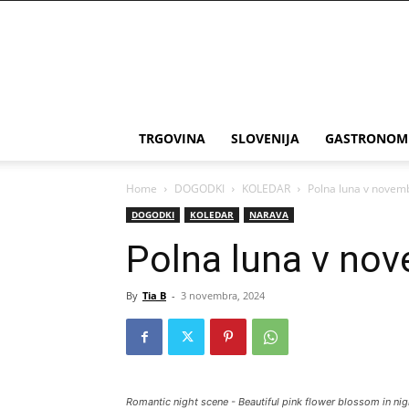
THE
Slovenia
TRGOVINA
SLOVENIJA
GASTRONOM
Home
DOGODKI
KOLEDAR
Polna luna v novem
DOGODKI
KOLEDAR
NARAVA
Polna luna v no
By
Tia B
-
3 novembra, 2024
Romantic night scene - Beautiful pink flower blossom in nigh