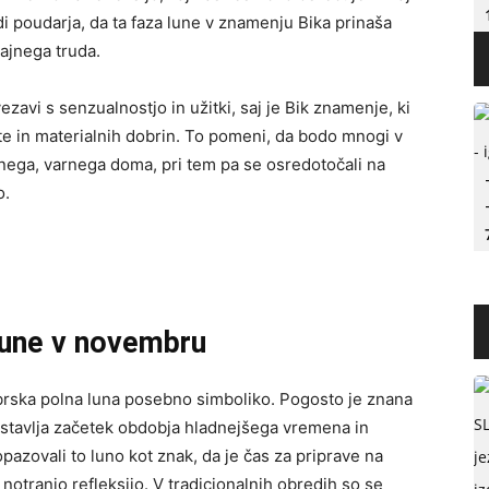
 poudarja, da ta faza lune v znamenju Bika prinaša
rajnega truda.
zavi s senzualnostjo in užitki, saj je Bik znamenje, ki
ote in materialnih dobrin. To pomeni, da bodo mnogi v
etnega, varnega doma, pri tem pa se osredotočali na
o.
 lune v novembru
mbrska polna luna posebno simboliko. Pogosto je znana
edstavlja začetek obdobja hladnejšega vremena in
pazovali to luno kot znak, da je čas za priprave na
otranjo refleksijo. V tradicionalnih obredih so se