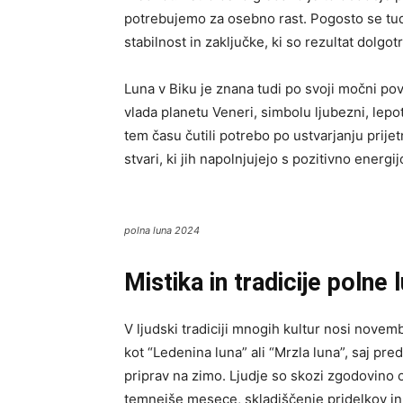
potrebujemo za osebno rast. Pogosto se tudi
stabilnost in zaključke, ki so rezultat dolgot
Luna v Biku je znana tudi po svoji močni pove
vlada planetu Veneri, simbolu ljubezni, lep
tem času čutili potrebo po ustvarjanju prij
stvari, ki jih napolnjujejo s pozitivno energij
polna luna 2024
Mistika in tradicije polne
V ljudski tradiciji mnogih kultur nosi nove
kot “Ledenina luna” ali “Mrzla luna”, saj pr
priprav na zimo. Ljudje so skozi zgodovino o
temnejše mesece, skladiščenje pridelkov in n