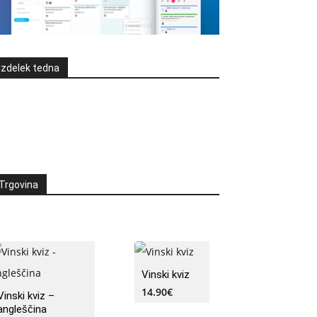
Izdelek tedna
Trgovina
Vinski kviz
14.90
€
Vinski kviz –
angleščina