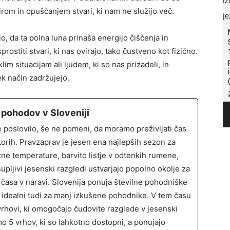
om in opuščanjem stvari, ki nam ne služijo več.
, da ta polna luna prinaša energijo čiščenja in
prostiti stvari, ki nas ovirajo, tako čustveno kot fizično.
m situacijam ali ljudem, ki so nas prizadeli, in
ek način zadržujejo.
 pohodov v Sloveniji
e poslovilo, še ne pomeni, da moramo preživljati čas
storih. Pravzaprav je jesen ena najlepših sezon za
tne temperature, barvito listje v odtenkih rumene,
supljivi jesenski razgledi ustvarjajo popolno okolje za
e časa v naravi. Slovenija ponuja številne pohodniške
so idealni tudi za manj izkušene pohodnike. V tem času
vrhovi, ki omogočajo čudovite razglede v jesenski
mo 5 vrhov, ki so lahkotno dostopni, a ponujajo