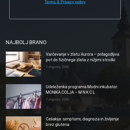
Terms & Privacy policy
NAJBOLJ BRANO
Varčevanje v zlatu Aurora – prilagodljiva
pot do fizičnega zlata z nižjimi stroški
7 avgusta, 2026
Udeleženka programa Modni inkubator:
MONIKA COLJA – M N K C L
7 avgusta, 2026
Celiakija: simptomi, diagnoza in življenje
brez glutena