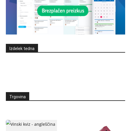
Izdelek tedna
Trgovina