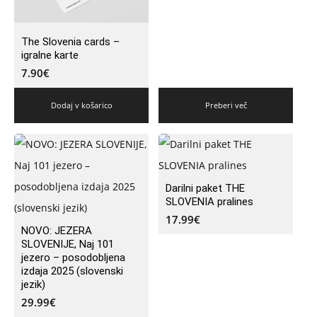
The Slovenia cards –
igralne karte
7.90
€
Dodaj v košarico
Preberi več
Darilni paket THE
SLOVENIA pralines
17.99
€
NOVO: JEZERA
SLOVENIJE, Naj 101
jezero – posodobljena
izdaja 2025 (slovenski
jezik)
29.99
€