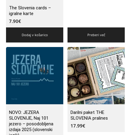
The Slovenia cards –
igralne karte
7.90
€
Dodaj v košarico
Preberi več
NOVO: JEZERA
Darilni paket THE
SLOVENIJE, Naj 101
SLOVENIA pralines
jezero – posodobljena
17.99
€
izdaja 2025 (slovenski