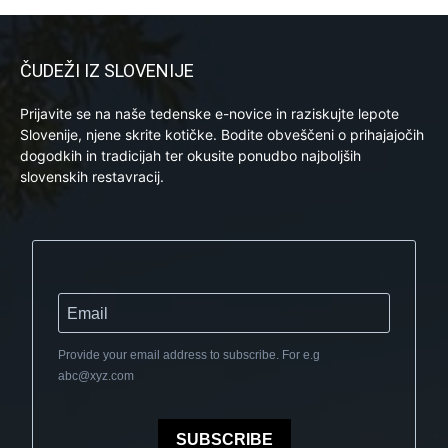
ČUDEŽI IZ SLOVENIJE
Prijavite se na naše tedenske e-novice in raziskujte lepote
Slovenije, njene skrite kotičke. Bodite obveščeni o prihajajočih
dogodkih in tradicijah ter okusite ponudbo najboljših
slovenskih restavracij.
Provide your email address to subscribe. For e.g
abc@xyz.com
SUBSCRIBE