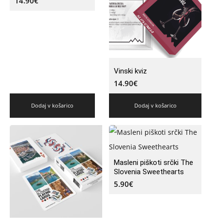
14.90
€
Vinski kviz
14.90
€
Dodaj v košarico
Dodaj v košarico
Masleni piškoti srčki The
Slovenia Sweethearts
5.90
€