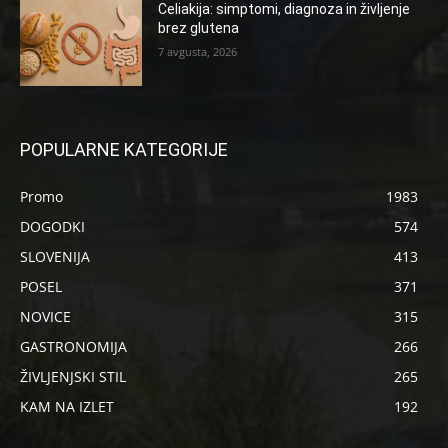
Celiakija: simptomi, diagnoza in življenje
brez glutena
7 avgusta, 2026
POPULARNE KATEGORIJE
Promo
1983
DOGODKI
574
SLOVENIJA
413
POSEL
371
NOVICE
315
GASTRONOMIJA
266
ŽIVLJENJSKI STIL
265
KAM NA IZLET
192