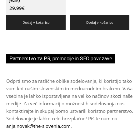
jezik)
29.99
€
Dodaj v košarico
Dodaj v košarico
Partnerstvo za PR, promocije in SEO povezave
Odprti smo za različne oblike sodelovanja, ki koristijo tako
vam kot našim slovenskim in mednarodnim bralcem. Vaša
vsebina je lahko izpostavljena na veliko načinov skozi naše
medije. Za več informacij o možnostih sodelovanja nas
kontaktirajte in skupaj bomo ustvarili koristno partnerstvo.
Sodelovanje je lahko celo brezplačno! Pišite nam na
anja.novak@the-slovenia.com
.