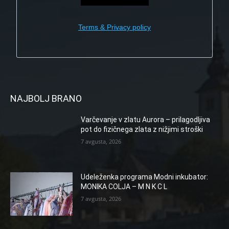
Terms & Privacy policy
NAJBOLJ BRANO
Varčevanje v zlatu Aurora – prilagodljiva
pot do fizičnega zlata z nižjimi stroški
7 avgusta, 2026
Udeleženka programa Modni inkubator:
MONIKA COLJA – M N K C L
7 avgusta, 2026