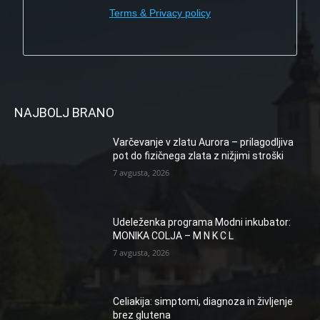
Terms & Privacy policy
NAJBOLJ BRANO
Varčevanje v zlatu Aurora – prilagodljiva
pot do fizičnega zlata z nižjimi stroški
7 avgusta, 2026
Udeleženka programa Modni inkubator:
MONIKA COLJA – M N K C L
7 avgusta, 2026
Celiakija: simptomi, diagnoza in življenje
brez glutena