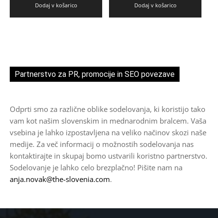
Dodaj v košarico
Dodaj v košarico
Partnerstvo za PR, promocije in SEO povezave
Odprti smo za različne oblike sodelovanja, ki koristijo tako
vam kot našim slovenskim in mednarodnim bralcem. Vaša
vsebina je lahko izpostavljena na veliko načinov skozi naše
medije. Za več informacij o možnostih sodelovanja nas
kontaktirajte in skupaj bomo ustvarili koristno partnerstvo.
Sodelovanje je lahko celo brezplačno! Pišite nam na
anja.novak@the-slovenia.com
.