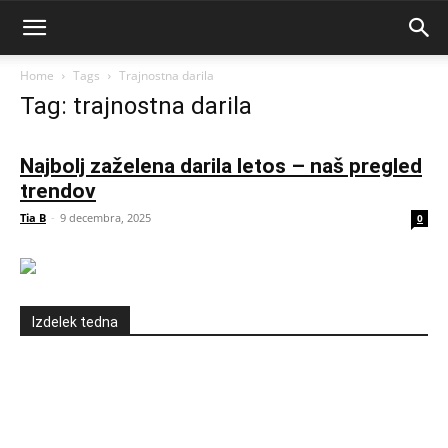
Home
Tags
Trajnostna darila
Tag: trajnostna darila
Najbolj zaželena darila letos – naš pregled
trendov
Tia B
-
9 decembra, 2025
0
Izdelek tedna