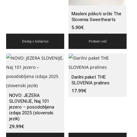
Masleni piškoti srčki The
Slovenia Sweethearts
5.90
€
Dodaj v košarico
Preberi več
Darilni paket THE
SLOVENIA pralines
17.99
€
NOVO: JEZERA
SLOVENIJE, Naj 101
jezero – posodobljena
izdaja 2025 (slovenski
jezik)
29.99
€