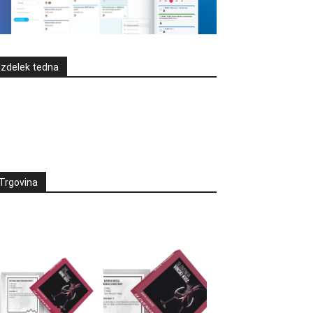
Izdelek tedna
Trgovina