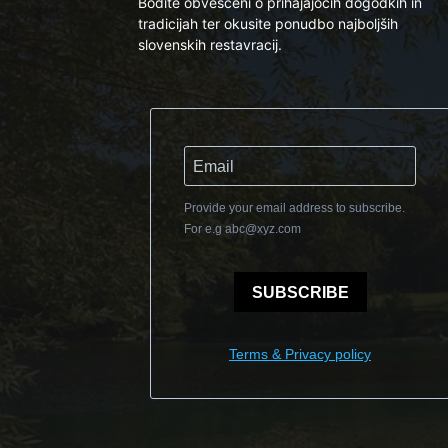
Bodite obveščeni o prihajajočih dogodkih in
tradicijah ter okusite ponudbo najboljših
slovenskih restavracij.
Provide your email address to subscribe.
For e.g
abc@xyz.com
SUBSCRIBE
Terms & Privacy policy