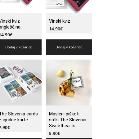
Vinski kviz –
Vinski kviz
angleščina
14.90
€
14.90
€
Dodaj v košarico
Dodaj v košarico
The Slovenia cards
Masleni piškoti
– igralne karte
srčki The Slovenia
Sweethearts
7.90
€
5.90
€