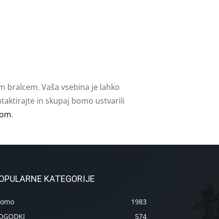
m bralcem. Vaša vsebina je lahko
aktirajte in skupaj bomo ustvarili
com
.
OPULARNE KATEGORIJE
romo
1983
OGODKI
574