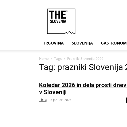
THE
Slovenia
TRGOVINA
SLOVENIJA
GASTRONOM
Home
Tags
Prazniki Slovenija 2026
Tag: prazniki Slovenija
Koledar 2026 in dela prosti dnev
v Sloveniji
Tia B
-
5 januar, 2026