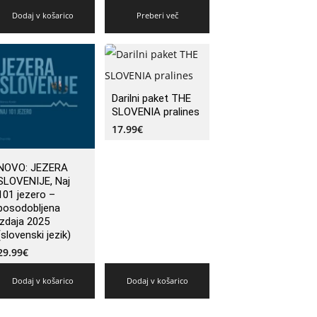
Dodaj v košarico
Preberi več
Darilni paket THE
SLOVENIA pralines
17.99
€
NOVO: JEZERA
SLOVENIJE, Naj
101 jezero –
posodobljena
izdaja 2025
(slovenski jezik)
29.99
€
Dodaj v košarico
Dodaj v košarico