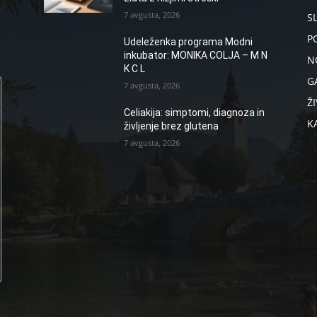
7 avgusta, 2026
S
P
Udeleženka programa Modni
inkubator: MONIKA COLJA – M N
N
K C L
G
7 avgusta, 2026
ŽI
Celiakija: simptomi, diagnoza in
K
življenje brez glutena
7 avgusta, 2026