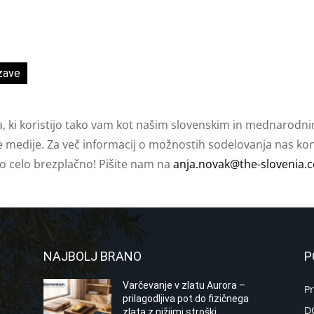
zave
a, ki koristijo tako vam kot našim slovenskim in mednarodni
e medije. Za več informacij o možnostih sodelovanja nas kont
ko celo brezplačno! Pišite nam na
anja.novak@the-slovenia.
NAJBOLJ BRANO
P
Varčevanje v zlatu Aurora –
P
prilagodljiva pot do fizičnega
D
zlata z nižjimi stroški