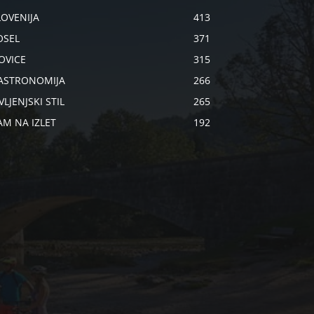
LOVENIJA
413
OSEL
371
OVICE
315
ASTRONOMIJA
266
VLJENJSKI STIL
265
AM NA IZLET
192