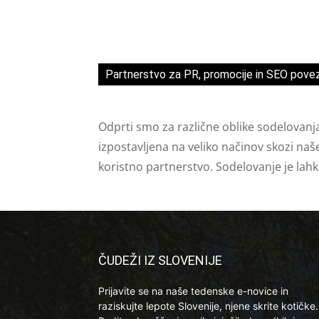
Partnerstvo za PR, promocije in SEO pove
Odprti smo za različne oblike sodelovanj
izpostavljena na veliko načinov skozi naš
koristno partnerstvo. Sodelovanje je lah
ČUDEŽI IZ SLOVENIJE
Prijavite se na naše tedenske e-novice in
raziskujte lepote Slovenije, njene skrite kotičke.