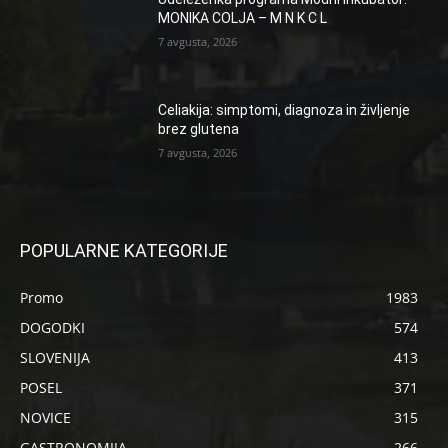
MONIKA COLJA – M N K C L
7 avgusta, 2026
Celiakija: simptomi, diagnoza in življenje
brez glutena
7 avgusta, 2026
POPULARNE KATEGORIJE
Promo
1983
DOGODKI
574
SLOVENIJA
413
POSEL
371
NOVICE
315
GASTRONOMIJA
266