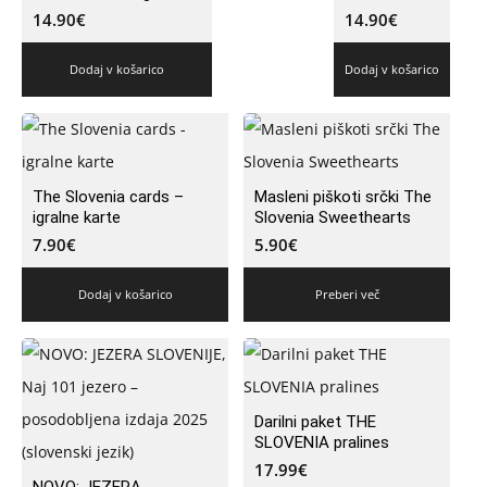
14.90
€
14.90
€
Dodaj v košarico
Dodaj v košarico
The Slovenia cards –
Masleni piškoti srčki The
igralne karte
Slovenia Sweethearts
7.90
€
5.90
€
Dodaj v košarico
Preberi več
Darilni paket THE
SLOVENIA pralines
17.99
€