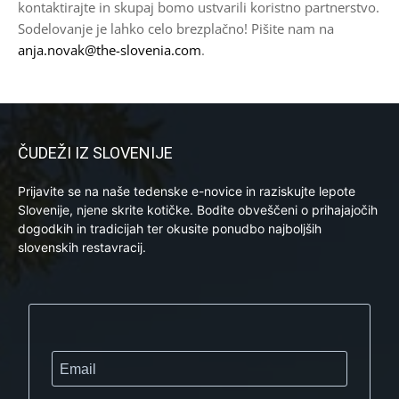
kontaktirajte in skupaj bomo ustvarili koristno partnerstvo.
Sodelovanje je lahko celo brezplačno! Pišite nam na
anja.novak@the-slovenia.com
.
ČUDEŽI IZ SLOVENIJE
Prijavite se na naše tedenske e-novice in raziskujte lepote
Slovenije, njene skrite kotičke. Bodite obveščeni o prihajajočih
dogodkih in tradicijah ter okusite ponudbo najboljših
slovenskih restavracij.