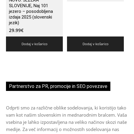
NOVO: JEZERA
SLOVENIJE, Naj 101
jezero – posodobljena
izdaja 2025 (slovenski
jezik)
29.99
€
Dodaj v košarico
Dodaj v košarico
Partnerstvo za PR, promocije in SEO povezave
Odprti smo za različne oblike sodelovanja, ki koristijo tako
vam kot našim slovenskim in mednarodnim bralcem. Vaša
vsebina je lahko izpostavljena na veliko načinov skozi naše
medije. Za več informacij o možnostih sodelovanja nas