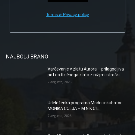
Terms & Privacy policy
NAJBOLJ BRANO
Varčevanje v zlatu Aurora – prilagodljiva
pot do fizičnega zlata z nižjimi stroški
7 avgusta, 2026
Udeleženka programa Modni inkubator:
MONIKA COLJA – M N K C L
7 avgusta, 2026