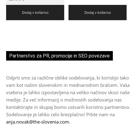
Dodaj v košarico
Dodaj v košarico
Partnerstvo za PR, promocije in SEO povezave
Odprti smo za različne oblike sodelovanja, ki koristijo tako
vam kot našim slovenskim in mednarodnim bralcem. Vaša
vsebina je lahko izpostavljena na veliko načinov skozi naše
medije. Za več informacij o možnostih sodelovanja nas
kontaktirajte in skupaj bomo ustvarili koristno partnerstvo.
Sodelovanje je lahko celo brezplačno! Pišite nam na
anja.novak@the-slovenia.com
.