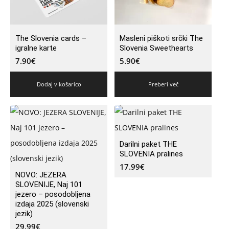
The Slovenia cards –
Masleni piškoti srčki The
igralne karte
Slovenia Sweethearts
7.90
€
5.90
€
Dodaj v košarico
Preberi več
Darilni paket THE
SLOVENIA pralines
17.99
€
NOVO: JEZERA
SLOVENIJE, Naj 101
jezero – posodobljena
izdaja 2025 (slovenski
jezik)
29.99
€