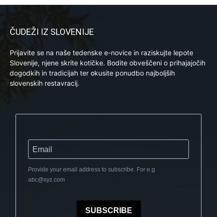
ČUDEŽI IZ SLOVENIJE
Prijavite se na naše tedenske e-novice in raziskujte lepote
Slovenije, njene skrite kotičke. Bodite obveščeni o prihajajočih
dogodkih in tradicijah ter okusite ponudbo najboljših
slovenskih restavracij.
Provide your email address to subscribe. For e.g
abc@xyz.com
SUBSCRIBE