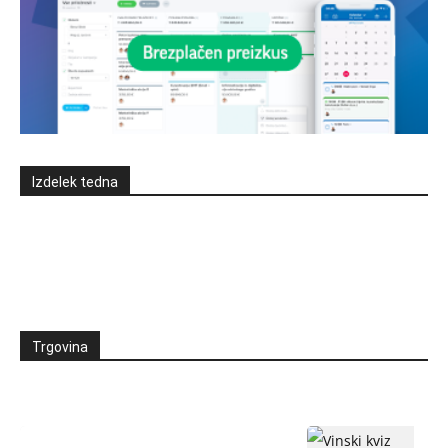
Izdelek tedna
Trgovina