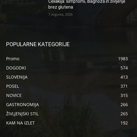
Celiakija: simptomi, diagnoza in življenje
brez glutena
7 avgusta, 2026
POPULARNE KATEGORIJE
Promo
1983
DOGODKI
574
SLOVENIJA
413
POSEL
371
NOVICE
315
GASTRONOMIJA
266
ŽIVLJENJSKI STIL
265
KAM NA IZLET
192