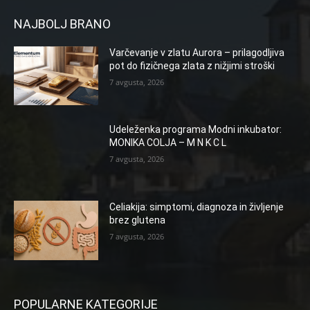
NAJBOLJ BRANO
Varčevanje v zlatu Aurora – prilagodljiva
pot do fizičnega zlata z nižjimi stroški
7 avgusta, 2026
Udeleženka programa Modni inkubator:
MONIKA COLJA – M N K C L
7 avgusta, 2026
Celiakija: simptomi, diagnoza in življenje
brez glutena
7 avgusta, 2026
POPULARNE KATEGORIJE