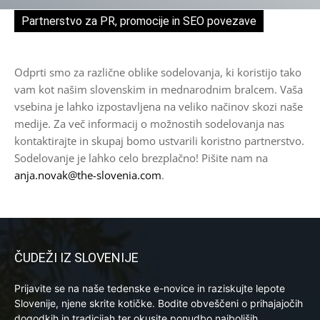
Partnerstvo za PR, promocije in SEO povezave
See
project
Odprti smo za različne oblike sodelovanja, ki koristijo tako
vam kot našim slovenskim in mednarodnim bralcem. Vaša
vsebina je lahko izpostavljena na veliko načinov skozi naše
medije. Za več informacij o možnostih sodelovanja nas
kontaktirajte in skupaj bomo ustvarili koristno partnerstvo.
Sodelovanje je lahko celo brezplačno! Pišite nam na
anja.novak@the-slovenia.com
.
ČUDEŽI IZ SLOVENIJE
Prijavite se na naše tedenske e-novice in raziskujte lepote
Slovenije, njene skrite kotičke. Bodite obveščeni o prihajajočih
dogodkih in tradicijah ter okusite ponudbo najboljših