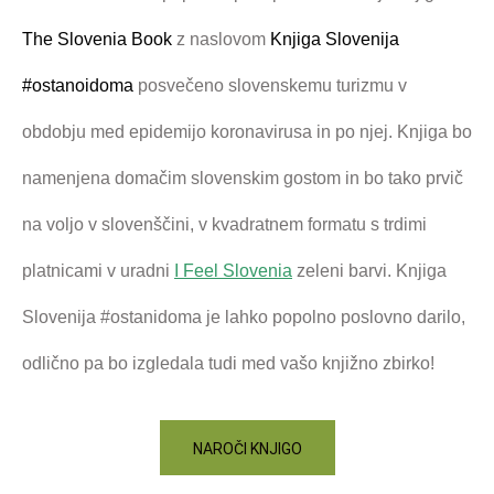
The Slovenia Book
z naslovom
Knjiga Slovenija
#ostanoidoma
posvečeno slovenskemu turizmu v
obdobju med epidemijo koronavirusa in po njej. Knjiga bo
namenjena domačim slovenskim gostom in bo tako prvič
na voljo v slovenščini, v kvadratnem formatu s trdimi
platnicami v uradni
I Feel Slovenia
zeleni barvi. Knjiga
Slovenija #ostanidoma je lahko popolno poslovno darilo,
odlično pa bo izgledala tudi med vašo knjižno zbirko!
NAROČI KNJIGO