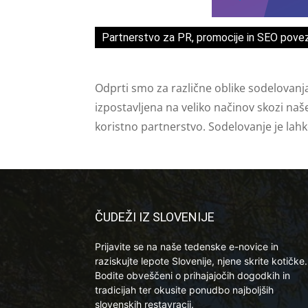
Partnerstvo za PR, promocije in SEO pove
Odprti smo za različne oblike sodelovanj
izpostavljena na veliko načinov skozi naš
koristno partnerstvo. Sodelovanje je lah
ČUDEŽI IZ SLOVENIJE
Prijavite se na naše tedenske e-novice in
raziskujte lepote Slovenije, njene skrite kotičke.
Bodite obveščeni o prihajajočih dogodkih in
tradicijah ter okusite ponudbo najboljših
slovenskih restavracij.