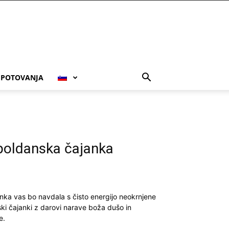
POTOVANJA
opoldanska čajanka
nka vas bo navdala s čisto energijo neokrnjene
ki čajanki z darovi narave boža dušo in
e.