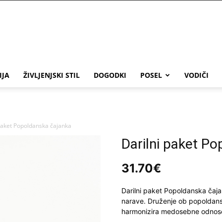
IJA
ŽIVLJENJSKI STIL
DOGODKI
POSEL
VODIČI
paket Popoldanska čajanka
Darilni paket P
31.70
€
Darilni paket Popoldanska čaja
narave. Druženje ob popoldans
harmonizira medosebne odnos