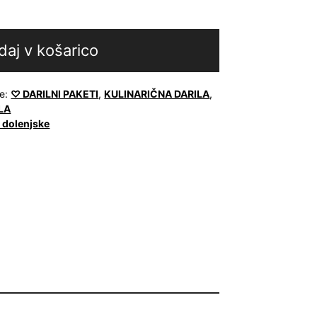
daj v košarico
je:
♡ DARILNI PAKETI
,
KULINARIČNA DARILA
,
LA
 dolenjske