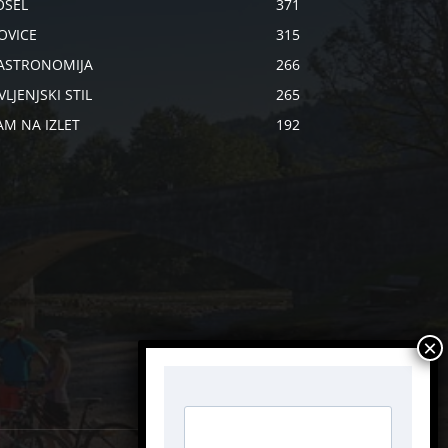
OSEL
371
OVICE
315
ASTRONOMIJA
266
VLJENJSKI STIL
265
AM NA IZLET
192