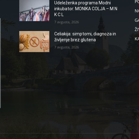
P
Udeleženka programa Modni
inkubator: MONIKA COLJA – M N
N
K C L
G
7 avgusta, 2026
ŽI
Celiakija: simptomi, diagnoza in
K
življenje brez glutena
7 avgusta, 2026