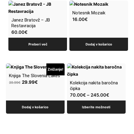
Notesnik Mozaik
16.00
€
Janez Bratovž – JB
Restavracija
60.00
€
Preberi več
Dodaj v košarico
Ta
Znižanje!
izdelek
Knjiga The Slovenia Lakes
ima
Izvirna
Trenutna
29.99
€
Kolekcija nakita baročna
39.99
€
več
čipka
cena
cena
70.00
€
–
245.00
€
različic.
je
je:
Možnosti
bila:
29.99€.
Dodaj v košarico
Izberite možnosti
lahko
39.99€.
izberete
na
strani