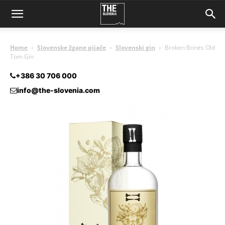
Home
Slovenske žgane pijače
Slovenski gin
Broken Bones Old
Tom Gin
+386 30 706 000
info@the-slovenia.com