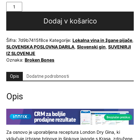
Broken
Bones
Old
Dodaj v košarico
Tom
Gin
količina
Šifra:
7d9b7415f8ce
Kategorije:
Lokalna vina in žgane pijače
,
SLOVENSKA POSLOVNA DARILA
,
Slovenski gin
,
SUVENIRJI
IZ SLOVENIJE
Oznaka:
Broken Bones
Opis
Dodatne podrobnosti
Opis
Za osnovo je uporabljena receptura London Dry Gina, ki
vključuje izbrane brinove in šipkove jagode s Krasa, združene