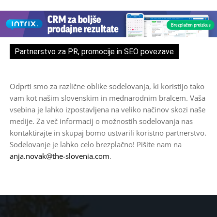
izdelka
Partnerstvo za PR, promocije in SEO povezave
Odprti smo za različne oblike sodelovanja, ki koristijo tako
vam kot našim slovenskim in mednarodnim bralcem. Vaša
vsebina je lahko izpostavljena na veliko načinov skozi naše
medije. Za več informacij o možnostih sodelovanja nas
kontaktirajte in skupaj bomo ustvarili koristno partnerstvo.
Sodelovanje je lahko celo brezplačno! Pišite nam na
anja.novak@the-slovenia.com
.