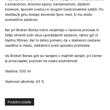
s koriandrom, limonino lupino, kardamomom, sladkim
korenom, lipovimi cvetovi in drugimi tradicionalnimi zelišči. Po
destilaciji ginu dodajo slovenski lipov med, ki mu doda
aromatično sladkost.
Ker pri Broken Bones trdno verjamejo v naravne procese in
želijo ohraniti poln okus uporabljenih sestavin, njihov gin ni
hladno filtriran. Ker to lahko pomeni, da v steklenici nastane
usedlina iz medu, steklenico pred uporabo pretresite.
Vsi Broken Bones gini so narejeni v majhnih serijah, pri čemer
je proizvajalec pozoren na vsako podrobnost.
Vsebina: 500 ml
Vsebnost alkohola: 43 %
Podobni izdelki