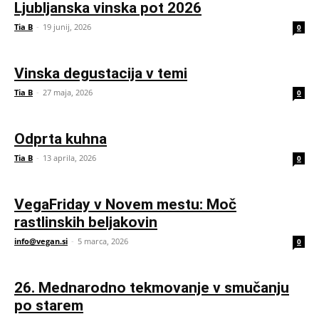
Ljubljanska vinska pot 2026
Tia B
-
19 junij, 2026
0
Vinska degustacija v temi
Tia B
-
27 maja, 2026
0
Odprta kuhna
Tia B
-
13 aprila, 2026
0
VegaFriday v Novem mestu: Moč
rastlinskih beljakovin
info@vegan.si
-
5 marca, 2026
0
26. Mednarodno tekmovanje v smučanju
po starem