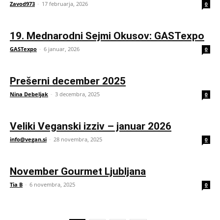
Zavod973
-
17 februarja, 2026
0
19. Mednarodni Sejmi Okusov: GASTexpo
GASTexpo
-
6 januar, 2026
0
Prešerni december 2025
Nina Debeljak
-
3 decembra, 2025
0
Veliki Veganski izziv – januar 2026
info@vegan.si
-
28 novembra, 2025
0
November Gourmet Ljubljana
Tia B
-
6 novembra, 2025
0