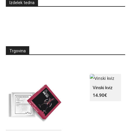
Izdelek tedna
Trgovina
Vinski kviz
14.90
€