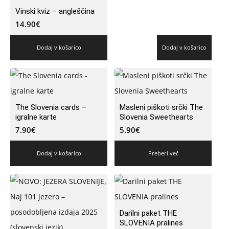
Vinski kviz – angleščina
14.90
€
Dodaj v košarico
Dodaj v košarico
The Slovenia cards –
Masleni piškoti srčki The
igralne karte
Slovenia Sweethearts
7.90
€
5.90
€
Dodaj v košarico
Preberi več
Darilni paket THE
SLOVENIA pralines