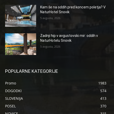
Kam še na oddih pred koncem poletja? V
NaturHotel Snovik
5 avgusta, 2026
Zadnji hip v avgustovski mir: oddih v
NaturHotelu Snovik
5 avgusta, 2026
POPULARNE KATEGORIJE
Promo
1983
DOGODKI
574
SLOVENIJA
413
POSEL
370
NOVICE
315