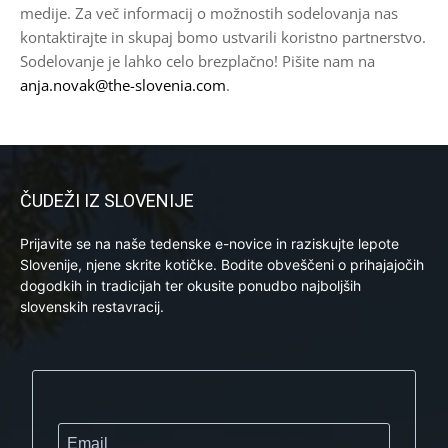
medije. Za več informacij o možnostih sodelovanja nas
kontaktirajte in skupaj bomo ustvarili koristno partnerstvo.
Sodelovanje je lahko celo brezplačno! Pišite nam na
anja.novak@the-slovenia.com
.
ČUDEŽI IZ SLOVENIJE
Prijavite se na naše tedenske e-novice in raziskujte lepote
Slovenije, njene skrite kotičke. Bodite obveščeni o prihajajočih
dogodkih in tradicijah ter okusite ponudbo najboljših
slovenskih restavracij.