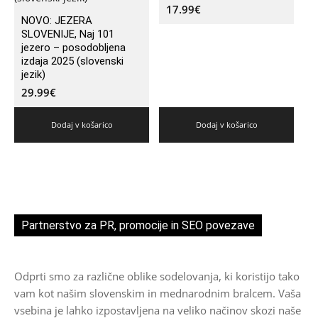
17.99
€
NOVO: JEZERA
SLOVENIJE, Naj 101
jezero – posodobljena
izdaja 2025 (slovenski
jezik)
29.99
€
Dodaj v košarico
Dodaj v košarico
Partnerstvo za PR, promocije in SEO povezave
Odprti smo za različne oblike sodelovanja, ki koristijo tako
vam kot našim slovenskim in mednarodnim bralcem. Vaša
vsebina je lahko izpostavljena na veliko načinov skozi naše