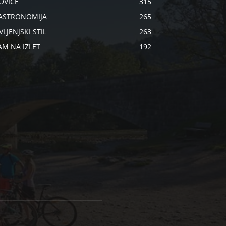
OVICE
315
ASTRONOMIJA
265
VLJENJSKI STIL
263
AM NA IZLET
192