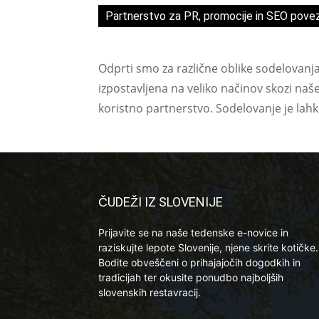
Partnerstvo za PR, promocije in SEO pove
Odprti smo za različne oblike sodelovanj
izpostavljena na veliko načinov skozi naš
koristno partnerstvo. Sodelovanje je lah
ČUDEŽI IZ SLOVENIJE
Prijavite se na naše tedenske e-novice in
raziskujte lepote Slovenije, njene skrite kotičke.
Bodite obveščeni o prihajajočih dogodkih in
tradicijah ter okusite ponudbo najboljših
slovenskih restavracij.