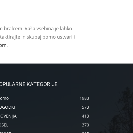
m bralcem. Vaša vsebina je lahko
aktirajte in skupaj bomo ustvarili
com
.
OPULARNE KATEGORIJE
romo
1983
OGODKI
573
LOVENIJA
413
OSEL
370