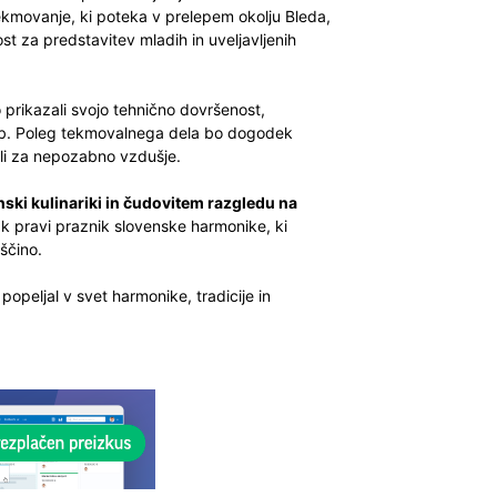
Tekmovanje, ki poteka v prelepem okolju Bleda,
st za predstavitev mladih in uveljavljenih
 prikazali svojo tehnično dovršenost,
ladb. Poleg tekmovalnega dela bo dogodek
eli za nepozabno vzdušje.
enski kulinariki in čudovitem razgledu na
k pravi praznik slovenske harmonike, ki
ščino.
peljal v svet harmonike, tradicije in