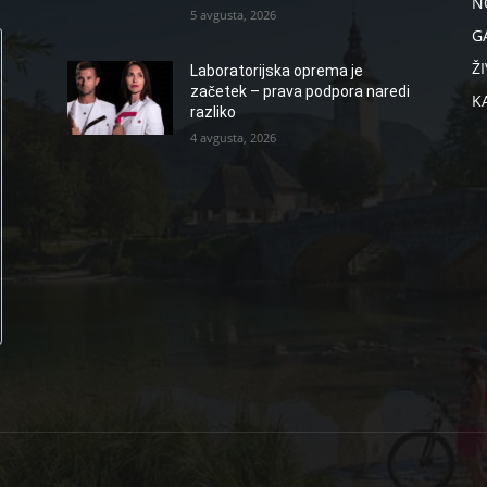
N
5 avgusta, 2026
G
ŽI
Laboratorijska oprema je
začetek – prava podpora naredi
K
razliko
4 avgusta, 2026