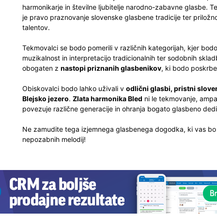
harmonikarje in številne ljubitelje narodno-zabavne glasbe. 
je pravo praznovanje slovenske glasbene tradicije ter priložno
talentov.
Tekmovalci se bodo pomerili v različnih kategorijah, kjer bodo
muzikalnost in interpretacijo tradicionalnih ter sodobnih sk
obogaten z
nastopi priznanih glasbenikov
, ki bodo poskrb
Obiskovalci bodo lahko uživali v
odlični glasbi, pristni slov
Blejsko jezero
.
Zlata harmonika Bled
ni le tekmovanje, ampa
povezuje različne generacije in ohranja bogato glasbeno dedi
Ne zamudite tega izjemnega glasbenega dogodka, ki vas bo po
nepozabnih melodij!