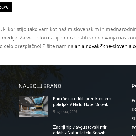
zave
a, ki koristijo tako vam kot našim slovenskim in mednarodni
e medije. Za več informacij o možnostih sodelovanja nas kont
ko celo brezplačno! Pišite nam na
anja.novak@the-slovenia.
NAJBOLJ BRANO
P
Kam še na oddih pred koncem
P
poletja? V NaturHotel Snovik
D
5 avgusta, 2026
S
P
Zadnji hip v avgustovski mir:
oddih v NaturHotelu Snovik