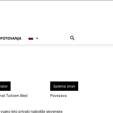
POTOVANJA
zator
Spletna stran
vod Turizem Bled
Povezava
 vsako leto privabi najboljše slovenske