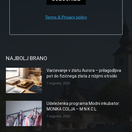
Terms & Privacy policy
NAJBOLJ BRANO
Varčevanje v zlatu Aurora – prilagodljiva
pot do fizičnega zlata z nižjimi stroški
7 avgusta, 2026
Udeleženka programa Modni inkubator:
MONIKA COLJA – M N K C L
7 avgusta, 2026