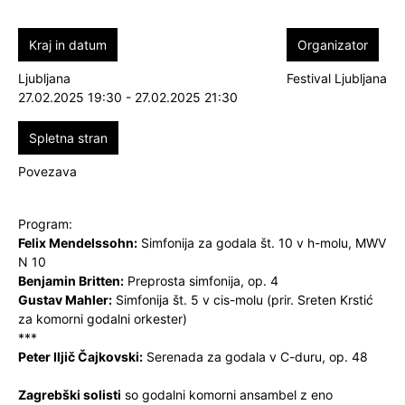
Kraj in datum
Organizator
Ljubljana
Festival Ljubljana
27.02.2025 19:30 - 27.02.2025 21:30
Spletna stran
Povezava
Program:
Felix Mendelssohn:
Simfonija za godala št. 10 v h-molu, MWV
N 10
Benjamin Britten:
Preprosta simfonija, op. 4
Gustav Mahler:
Simfonija št. 5 v cis-molu (prir. Sreten Krstić
za komorni godalni orkester)
***
Peter Iljič Čajkovski:
Serenada za godala v C-duru, op. 48
Zagrebški solisti
so godalni komorni ansambel z eno