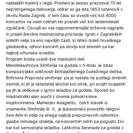
najdaljših tradicij v regiji. Predlani je sestav praznoval 70 let
nepretrganega delovanja, odkar so ga leta 1953 ustanovili v
okviru Radia Zagreb. V tem času so izvedli več kot 4000
koncertov na vseh celinah ter posneli več kot sedemdeset
zgoščenk. Osvojili so vse najpomembnejše državne nagrade
in prejeli številna mednarodna priznanja. Igrati v Zagrebških
solistih velja za eno najvišjih časti, ki lahko doleti hrvaškega
glasbenika, njihovi koncerti pa slovijo kot sinonim za kar
najbolj vrhunske izvedbe.
Program bosta uvedli dve mladostni deli:
Mendelssohnova
Simfonija za godala v h-molu
je izkaz
kompozicijske odličnosti štirinajstletnega čudežnega dečka,
Brittnova
Preprosta simfonija
pa je nastala na podlagi drobnih
zamisli, ki jih je skladatelj skiciral kot otrok, pri svojih dvajsetih
pa jih je oblikoval v igrivo skladbo za godala. Spored bo
mladostniški elan soočil z dvema polnokrvnima
mojstrovinama. Mahlerjev
Adagietto
, četrti stavek iz
znamenite
Simfonije št. 5
, je ljubezensko posvetilo njegovi
ženi Almi in velja za enega najbolj prepoznavnih odlomkov
glasbe minulega stoletja, na koncertnih odrih pa pogosto živi
kar kot samostojna skladba. Lahkotna
Serenada za godala v