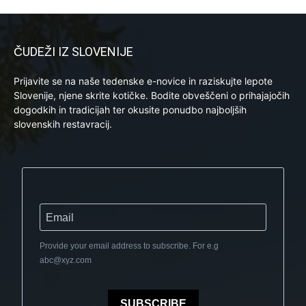
ČUDEŽI IZ SLOVENIJE
Prijavite se na naše tedenske e-novice in raziskujte lepote
Slovenije, njene skrite kotičke. Bodite obveščeni o prihajajočih
dogodkih in tradicijah ter okusite ponudbo najboljših
slovenskih restavracij.
Provide your email address to subscribe. For e.g
abc@xyz.com
SUBSCRIBE