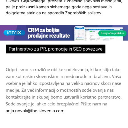
C-duru
Čajkovskega, prežeta z značilno spevnimi melodijami,
pa je preizkusni kamen slehernega godalnega sestava in
dolgoletna stalnica na sporedih Zagrebških solistov.
Partnerstvo za PR, promocije in SEO povezave
Odprti smo za različne oblike sodelovanja, ki koristijo tako
vam kot našim slovenskim in mednarodnim bralcem. Vaša
vsebina je lahko izpostavljena na veliko načinov skozi naše
medije. Za več informacij o možnostih sodelovanja nas
kontaktirajte in skupaj bomo ustvarili koristno partnerstvo.
Sodelovanje je lahko celo brezplačno! Pišite nam na
anja.novak@the-slovenia.com
.