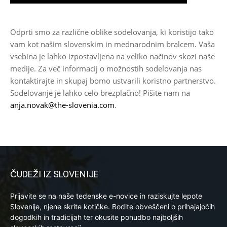
Odprti smo za različne oblike sodelovanja, ki koristijo tako
vam kot našim slovenskim in mednarodnim bralcem. Vaša
vsebina je lahko izpostavljena na veliko načinov skozi naše
medije. Za več informacij o možnostih sodelovanja nas
kontaktirajte in skupaj bomo ustvarili koristno partnerstvo.
Sodelovanje je lahko celo brezplačno! Pišite nam na
anja.novak@the-slovenia.com
.
ČUDEŽI IZ SLOVENIJE
Prijavite se na naše tedenske e-novice in raziskujte lepote
Slovenije, njene skrite kotičke. Bodite obveščeni o prihajajočih
dogodkih in tradicijah ter okusite ponudbo najboljših