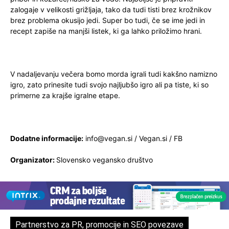
zalogaje v velikosti grižljaja, tako da tudi tisti brez krožnikov
brez problema okusijo jedi. Super bo tudi, če se ime jedi in
recept zapiše na manjši listek, ki ga lahko priložimo hrani.
V nadaljevanju večera bomo morda igrali tudi kakšno namizno
igro, zato prinesite tudi svojo najljubšo igro ali pa tiste, ki so
primerne za krajše igralne etape.
Dodatne informacije:
info@vegan.si
/
Vegan.si
/
FB
Organizator:
Slovensko vegansko društvo
Partnerstvo za PR, promocije in SEO povezave