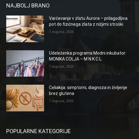
NAJBOLJ BRANO
Varčevanje v zlatu Aurora – prilagodljiva
pot do fizičnega zlata z nižjimi stroški
7 avgusta, 2026
Udeleženka programa Modni inkubator:
MONIKA COLJA – M N K C L
7 avgusta, 2026
Celiakija: simptomi, diagnoza in življenje
brez glutena
7 avgusta, 2026
POPULARNE KATEGORIJE