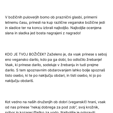
V božičnih puloverjih bomo ob praznični glasbi, primerni
letnemu času, prinesli na kup različne veganske božične jedi
in sladice ter na koncu izbrali najboljšo. Najboljše ocenjena
slana in sladka jed bosta nagrajeni z nagrado!
KDO JE TVOJ BOŽIČEK? Zaželeno je, da vsak prinese s seboj
eno vegansko darilo, kdo pa ga dobi, bo odločilo žrebanje!
Vsak, ki prinese darilo, sodeluje v žrebanju in tudi prejme
darilo. S tem spoznavnim obdarovanjem lahko bolje spoznaš
tisto osebo, ki te po naključju obdari, in tisti osebo, ki jo po
naključju obdariš.
Kot vedno na naših druženjih ob dobri (veganski!) hrani, vsak
od nas prinese “nekaj dobrega za pod zob”, svoj krožnik,
pribor in kozarec/flaško za vodo. Najboljše je pripraviti