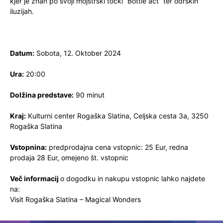
kjer je znan po svoji mojstrski točki “Bottle act” ter odrskih
iluzijah.
Datum:
Sobota, 12. Oktober 2024
Ura:
20:00
Dolžina predstave:
90 minut
Kraj:
Kulturni center Rogaška Slatina, Celjska cesta 3a, 3250
Rogaška Slatina
Vstopnina:
predprodajna cena vstopnic: 25 Eur, redna
prodaja 28 Eur, omejeno št. vstopnic
Več informacij
o dogodku in nakupu vstopnic lahko najdete
na:
Visit Rogaška Slatina – Magical Wonders