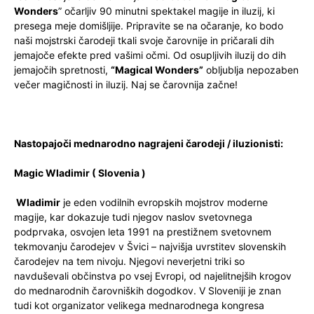
Wonders
” očarljiv 90 minutni spektakel magije in iluzij, ki
presega meje domišljije. Pripravite se na očaranje, ko bodo
naši mojstrski čarodeji tkali svoje čarovnije in pričarali dih
jemajoče efekte pred vašimi očmi. Od osupljivih iluzij do dih
jemajočih spretnosti,
“Magical Wonders”
obljublja nepozaben
večer magičnosti in iluzij. Naj se čarovnija začne!
Nastopajoči mednarodno nagrajeni čarodeji / iluzionisti:
Magic Wladimir ( Slovenia )
Wladimir
je eden vodilnih evropskih mojstrov moderne
magije, kar dokazuje tudi njegov naslov svetovnega
podprvaka, osvojen leta 1991 na prestižnem svetovnem
tekmovanju čarodejev v Švici – najvišja uvrstitev slovenskih
čarodejev na tem nivoju. Njegovi neverjetni triki so
navduševali občinstva po vsej Evropi, od najelitnejših krogov
do mednarodnih čarovniških dogodkov. V Sloveniji je znan
tudi kot organizator velikega mednarodnega kongresa