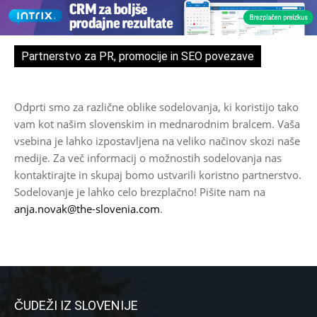
Partnerstvo za PR, promocije in SEO povezave
Odprti smo za različne oblike sodelovanja, ki koristijo tako
vam kot našim slovenskim in mednarodnim bralcem. Vaša
vsebina je lahko izpostavljena na veliko načinov skozi naše
medije. Za več informacij o možnostih sodelovanja nas
kontaktirajte in skupaj bomo ustvarili koristno partnerstvo.
Sodelovanje je lahko celo brezplačno! Pišite nam na
anja.novak@the-slovenia.com
.
ČUDEŽI IZ SLOVENIJE