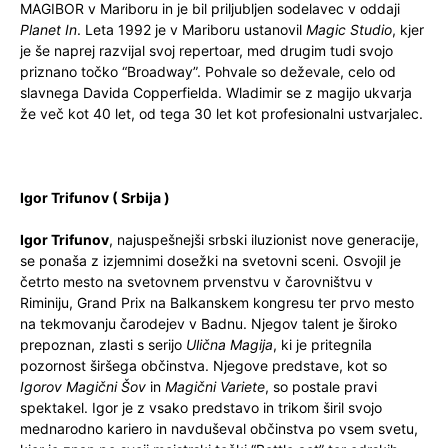
MAGIBOR v Mariboru in je bil priljubljen sodelavec v oddaji
Planet In
. Leta 1992 je v Mariboru ustanovil
Magic Studio
, kjer
je še naprej razvijal svoj repertoar, med drugim tudi svojo
priznano točko “Broadway”. Pohvale so deževale, celo od
slavnega Davida Copperfielda. Wladimir se z magijo ukvarja
že več kot 40 let, od tega 30 let kot profesionalni ustvarjalec.
Igor Trifunov ( Srbija )
Igor Trifunov
, najuspešnejši srbski iluzionist nove generacije,
se ponaša z izjemnimi dosežki na svetovni sceni. Osvojil je
četrto mesto na svetovnem prvenstvu v čarovništvu v
Riminiju, Grand Prix na Balkanskem kongresu ter prvo mesto
na tekmovanju čarodejev v Badnu. Njegov talent je široko
prepoznan, zlasti s serijo
Ulična Magija
, ki je pritegnila
pozornost širšega občinstva. Njegove predstave, kot so
Igorov Magični Šov
in
Magični Variete
, so postale pravi
spektakel. Igor je z vsako predstavo in trikom širil svojo
mednarodno kariero in navduševal občinstva po vsem svetu,