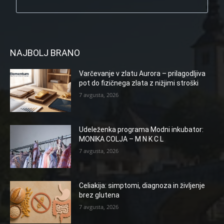
NAJBOLJ BRANO
Varčevanje v zlatu Aurora – prilagodljiva
pot do fizičnega zlata z nižjimi stroški
7 avgusta, 2026
Udeleženka programa Modni inkubator:
MONIKA COLJA – M N K C L
7 avgusta, 2026
Celiakija: simptomi, diagnoza in življenje
brez glutena
7 avgusta, 2026