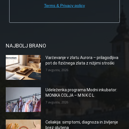
Terms & Privacy policy
NAJBOLJ BRANO
Varčevanje v zlatu Aurora – prilagodljiva
pot do fizičnega zlata z nižjimi stroški
7 avgusta, 2026
Udeleženka programa Modni inkubator:
MONIKA COLJA – M N K C L
7 avgusta, 2026
Celiakija: simptomi, diagnoza in življenje
brez glutena