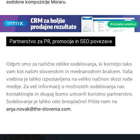
sodobne kompozicije Moraru.
Partnerstvo za PR, promocije in SEO povezave
Odprti smo za različne oblike sodelovanja, ki koristijo tako
vam kot našim slovenskim in mednarodnim bralcem. Vaša
vsebina je lahko izpostavljena na veliko načinov skozi naše
medije. Za več informacij o možnostih sodelovanja nas
kontaktirajte in skupaj bomo ustvarili koristno partnerstvo.
Sodelovanje je lahko celo brezplačno! Pišite nam na
anja.novak@the-slovenia.com
.