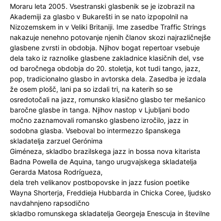
Moraru leta 2005. Vsestranski glasbenik se je izobrazil na
Akademiji za glasbo v Bukarešti in se nato izpopolnil na
Nizozemskem in v Veliki Britaniji. Ime zasedbe Traffic Strings
nakazuje nenehno potovanje njenih članov skozi najrazličnejše
glasbene zvrsti in obdobja. Njihov bogat repertoar vsebuje
dela tako iz raznolike glasbene zakladnice klasičnih del, vse
od baročnega obdobja do 20. stoletja, kot tudi tango, jazz,
pop, tradicionalno glasbo in avtorska dela. Zasedba je izdala
že osem plošč, lani pa so izdali tri, na katerih so se
osredotočali na jazz, romunsko klasično glasbo ter mešanico
baročne glasbe in tanga. Njihov nastop v Ljubljani bodo
močno zaznamovali romansko glasbeno izročilo, jazz in
sodobna glasba. Vseboval bo intermezzo španskega
skladatelja zarzuel Gerónima
Giméneza, skladbo brazilskega jazz in bossa nova kitarista
Badna Powella de Aquina, tango urugvajskega skladatelja
Gerarda Matosa Rodrígueza,
dela treh velikanov postbopovske in jazz fusion poetike
Wayna Shorterja, Freddieja Hubbarda in Chicka Coree, ljudsko
navdahnjeno rapsodično
skladbo romunskega skladatelja Georgeja Enescuja in številne