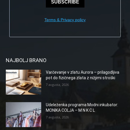
SUBSCRIBE
Terms & Privacy policy
NAJBOLJ BRANO
Varčevanje v zlatu Aurora – prilagodljiva
pot do fizičnega zlata z nižjimi stroški
7 avgusta, 2026
Udeleženka programa Modni inkubator:
MONIKA COLJA – M N K C L
7 avgusta, 2026