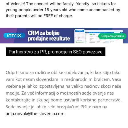
of Velenje! The concert will be family-friendly, so tickets for
young people under 16 years old who come accompanied by
their parents will be FREE of charge.
Partnerstvo za PR, promocije in SEO povezave
Odprti smo za različne oblike sodelovanja, ki koristijo tako
vam kot našim slovenskim in mednarodnim bralcem. Vaša
vsebina je lahko izpostavljena na veliko načinov skozi naše
medije. Za več informacij o možnostih sodelovanja nas
kontaktirajte in skupaj bomo ustvarili koristno partnerstvo.
Sodelovanje je lahko celo brezplačno! Pišite nam na
anja.novak@the-slovenia.com
.