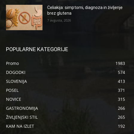
Celiakija: simptomi, diagnoza in življenje
brez glutena
7 avgusta, 2026
POPULARNE KATEGORIJE
Promo
1983
DOGODKI
574
SLOVENIJA
413
POSEL
371
NOVICE
315
GASTRONOMIJA
266
ŽIVLJENJSKI STIL
265
KAM NA IZLET
192