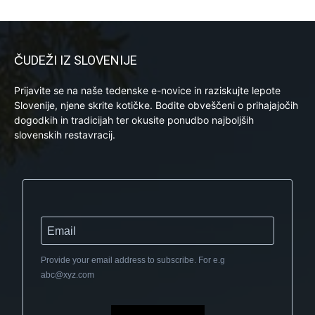
ČUDEŽI IZ SLOVENIJE
Prijavite se na naše tedenske e-novice in raziskujte lepote
Slovenije, njene skrite kotičke. Bodite obveščeni o prihajajočih
dogodkih in tradicijah ter okusite ponudbo najboljših
slovenskih restavracij.
Provide your email address to subscribe. For e.g
abc@xyz.com