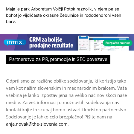
Maja je park Arboretum Volčji Potok raznolik, v njem pa se
bohotijo vijoličaste okrasne čebulnice in rododendroni vseh
barv.
Partnerstvo za PR, promocije in SEO povezave
Odprti smo za različne oblike sodelovanja, ki koristijo tako
vam kot našim slovenskim in mednarodnim bralcem. Vaša
vsebina je lahko izpostavljena na veliko načinov skozi naše
medije. Za več informacij o možnostih sodelovanja nas
kontaktirajte in skupaj bomo ustvarili koristno partnerstvo.
Sodelovanje je lahko celo brezplačno! Pišite nam na
anja.novak@the-slovenia.com
.