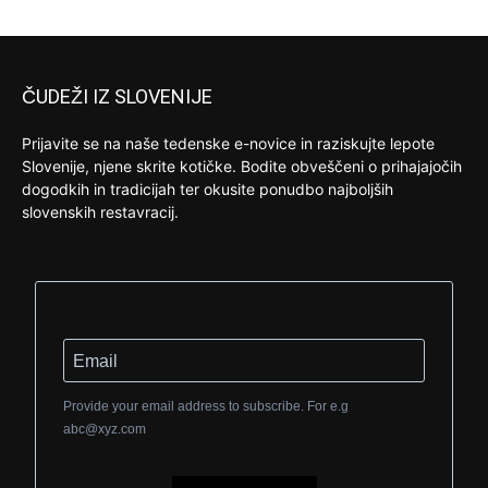
ČUDEŽI IZ SLOVENIJE
Prijavite se na naše tedenske e-novice in raziskujte lepote
Slovenije, njene skrite kotičke. Bodite obveščeni o prihajajočih
dogodkih in tradicijah ter okusite ponudbo najboljših
slovenskih restavracij.
Provide your email address to subscribe. For e.g
abc@xyz.com