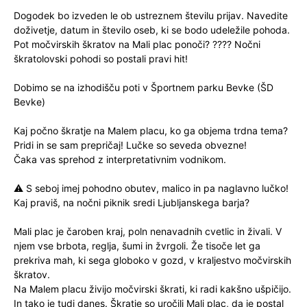
Dogodek bo izveden le ob ustreznem številu prijav. Navedite
doživetje, datum in število oseb, ki se bodo udeležile pohoda.
Pot močvirskih škratov na Mali plac ponoči? ???? Nočni
škratolovski pohodi so postali pravi hit!
Dobimo se na izhodišču poti v Športnem parku Bevke (ŠD
Bevke)
Kaj počno škratje na Malem placu, ko ga objema trdna tema?
Pridi in se sam prepričaj! Lučke so seveda obvezne!
Čaka vas sprehod z interpretativnim vodnikom.
⚠️ S seboj imej pohodno obutev, malico in pa naglavno lučko!
Kaj praviš, na nočni piknik sredi Ljubljanskega barja?
Mali plac je čaroben kraj, poln nenavadnih cvetlic in živali. V
njem vse brbota, reglja, šumi in žvrgoli. Že tisoče let ga
prekriva mah, ki sega globoko v gozd, v kraljestvo močvirskih
škratov.
Na Malem placu živijo močvirski škrati, ki radi kakšno ušpičijo.
In tako je tudi danes. Škratje so uročili Mali plac, da je postal