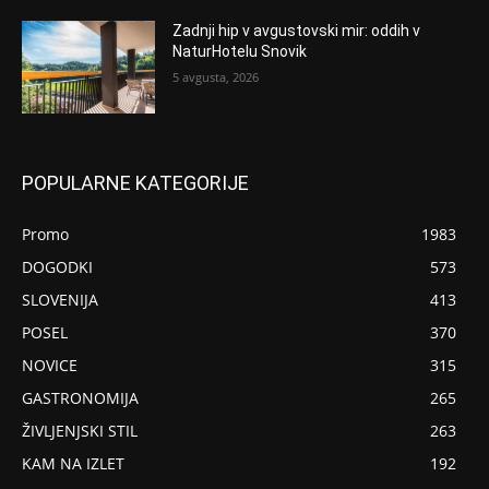
Zadnji hip v avgustovski mir: oddih v
NaturHotelu Snovik
5 avgusta, 2026
POPULARNE KATEGORIJE
Promo
1983
DOGODKI
573
SLOVENIJA
413
POSEL
370
NOVICE
315
GASTRONOMIJA
265
ŽIVLJENJSKI STIL
263
KAM NA IZLET
192