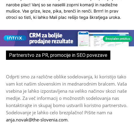
narobe plac! Vanj so se naselili zoprni komarji in nadležne
mušice. Vse grize, leze, pika, brenči in renči. Brrrr! In prav
otroci so tisti, ki lahko Mali plac rešijo tega škratjega uroka.
Partnerstvo za PR, promocije in SEO povezave
Odprti smo za različne oblike sodelovanja, ki koristijo tako
vam kot našim slovenskim in mednarodnim bralcem. Vaša
vsebina je lahko izpostavljena na veliko načinov skozi naše
medije. Za več informacij o možnostih sodelovanja nas
kontaktirajte in skupaj bomo ustvarili koristno partnerstvo.
Sodelovanje je lahko celo brezplačno! Pišite nam na
anja.novak@the-slovenia.com
.