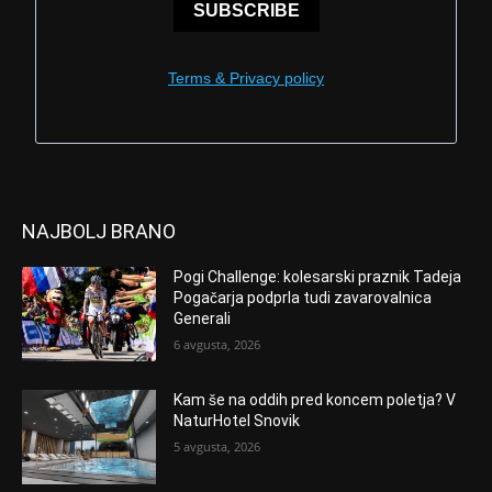
SUBSCRIBE
Terms & Privacy policy
NAJBOLJ BRANO
Pogi Challenge: kolesarski praznik Tadeja
Pogačarja podprla tudi zavarovalnica
Generali
6 avgusta, 2026
Kam še na oddih pred koncem poletja? V
NaturHotel Snovik
5 avgusta, 2026