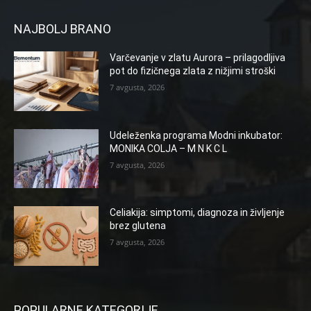
NAJBOLJ BRANO
Varčevanje v zlatu Aurora – prilagodljiva
pot do fizičnega zlata z nižjimi stroški
7 avgusta, 2026
Udeleženka programa Modni inkubator:
MONIKA COLJA – M N K C L
7 avgusta, 2026
Celiakija: simptomi, diagnoza in življenje
brez glutena
7 avgusta, 2026
POPULARNE KATEGORIJE