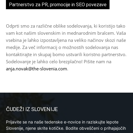
Partnerstvo za PR, promocije in SEO povezave
Odprti smo za različne oblike sodelovanja, ki koristijo tako
vam kot našim slovenskim in mednarodnim bralcem. Vaša
vsebina je lahko izpostavljena na veliko načinov skozi naše
medije. Za več informacij o možnostih sodelovanja nas
kontaktirajte in skupaj bomo ustvarili koristno partnerstvo.
Sodelovanje je lahko celo brezplačno! Pišite nam na
anja.novak@the-slovenia.com
.
ČUDEŽI IZ SLOVENIJE
Prijavite se na naše tedenske e-novice in raziskujte lepote
Slovenije, njene skrite kotičke. Bodite obveščeni o prihajajočih