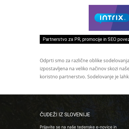
Partnerstvo za PR, promocije in SEO pove
Odprti smo za različne oblike sodelovanj
izpostavljena na veliko načinov skozi naš
koristno partnerstvo. Sodelovanje je lah
ČUDEŽI IZ SLOVENIJE
Prijavite se na naše tedenske e-novice in