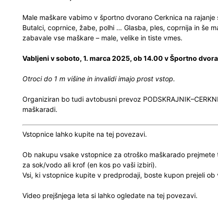
Male maškare vabimo v športno dvorano Cerknica na rajanje s t
Butalci, coprnice, žabe, polhi … Glasba, ples, coprnija in še
zabavale vse maškare – male, velike in tiste vmes.
Vabljeni v
soboto, 1. marca 2025, ob 14.00 v Športno dvor
Otroci do 1 m višine in invalidi imajo prost vstop.
Organiziran bo tudi avtobusni prevoz PODSKRAJNIK–CERKN
maškaradi.
Vstopnice lahko kupite
na tej povezavi
.
Ob nakupu vsake vstopnice za otroško maškarado prejmete t
za sok/vodo ali krof (en kos po vaši izbiri).
Vsi, ki vstopnice kupite v predprodaji, boste kupon prejeli 
Video prejšnjega leta si lahko ogledate na tej povezavi.