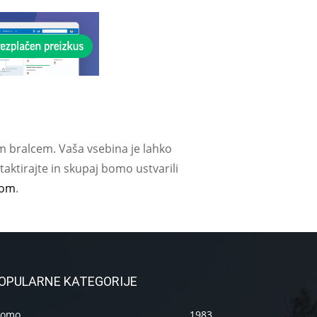
m bralcem. Vaša vsebina je lahko
aktirajte in skupaj bomo ustvarili
com
.
OPULARNE KATEGORIJE
romo
1983