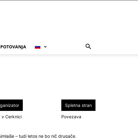
POTOVANJA
ganizator
Spletna stran
 v Cerknici
Povezava
jmlajše – tudi letos ne bo nič drugače.