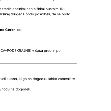
radicionalnimi cerkniškimi pustnimi liki:
 marsikaj drugega bodo poskrbeli, da se bodo
ano Cerknica.
ICA–PODSKRAJNIK v času pred in po
udi kupon, ki ga na dogodku lahko zamenjate
ob vhodu na dogodek.