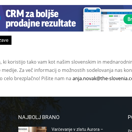
zave
a, ki koristijo tako vam kot našim slovenskim in mednarodni
e medije. Za več informacij o možnostih sodelovanja nas kont
ko celo brezplačno! Pišite nam na
anja.novak@the-slovenia.
NAJBOLJ BRANO
P
Varčevanje v zlatu Aurora –
P