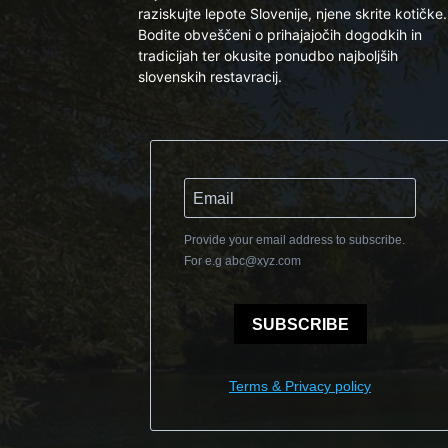
raziskujte lepote Slovenije, njene skrite kotičke.
Bodite obveščeni o prihajajočih dogodkih in
tradicijah ter okusite ponudbo najboljših
slovenskih restavracij.
Provide your email address to subscribe.
For e.g
abc@xyz.com
SUBSCRIBE
Terms & Privacy policy