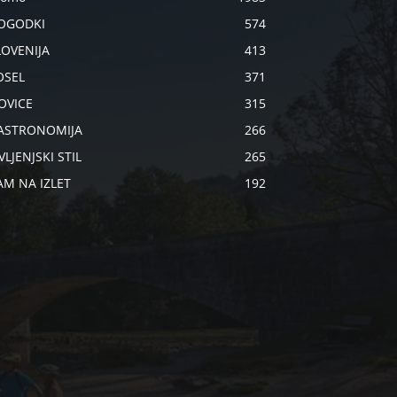
OGODKI
574
LOVENIJA
413
OSEL
371
OVICE
315
ASTRONOMIJA
266
VLJENJSKI STIL
265
AM NA IZLET
192