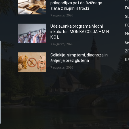
prilagodljiva pot do fizičnega
D
zlata z nižjimi stroški
7 avgusta, 2026
S
P
Udeleženka programa Modni
inkubator: MONIKA COLJA – M N
N
K C L
G
7 avgusta, 2026
ŽI
Celiakija: simptomi, diagnoza in
K
življenje brez glutena
7 avgusta, 2026