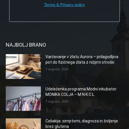
Terms & Privacy policy
NAJBOLJ BRANO
Varčevanje v zlatu Aurora – prilagodljiva
pot do fizičnega zlata z nižjimi stroški
7 avgusta, 2026
Udeleženka programa Modni inkubator:
MONIKA COLJA – M N K C L
7 avgusta, 2026
Celiakija: simptomi, diagnoza in življenje
brez glutena