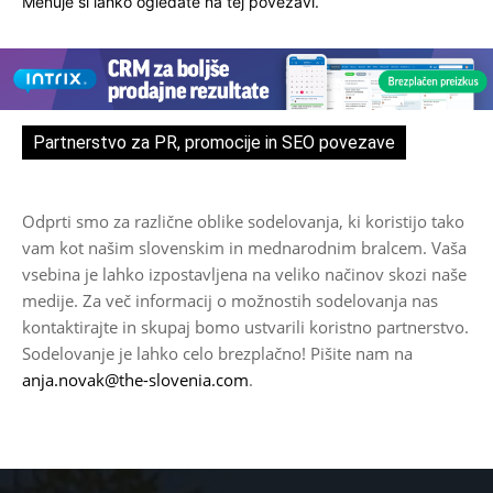
Menuje si lahko ogledate
na tej povezavi
.
Partnerstvo za PR, promocije in SEO povezave
Odprti smo za različne oblike sodelovanja, ki koristijo tako
vam kot našim slovenskim in mednarodnim bralcem. Vaša
vsebina je lahko izpostavljena na veliko načinov skozi naše
medije. Za več informacij o možnostih sodelovanja nas
kontaktirajte in skupaj bomo ustvarili koristno partnerstvo.
Sodelovanje je lahko celo brezplačno! Pišite nam na
anja.novak@the-slovenia.com
.