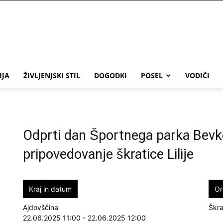
IJA
ŽIVLJENJSKI STIL
DOGODKI
POSEL
VODIČI
Odprti dan Športnega parka Bevke
pripovedovanje škratice Lilije
Kraj in datum
Or
Ajdovščina
Škra
22.06.2025 11:00 - 22.06.2025 12:00