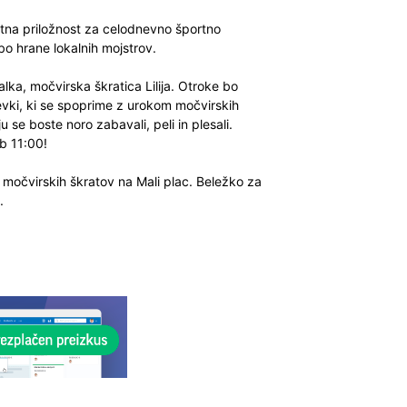
tna priložnost za celodnevno športno
bo hrane lokalnih mojstrov.
lka, močvirska škratica Lilija. Otroke bo
evki, ki se spoprime z urokom močvirskih
se boste noro zabavali, peli in plesali.
b 11:00!
močvirskih škratov na Mali plac. Beležko za
e.