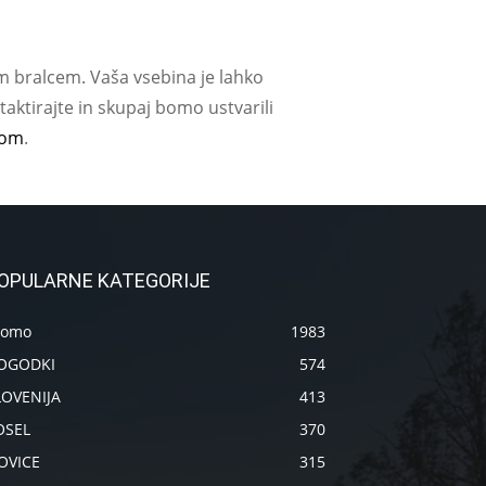
m bralcem. Vaša vsebina je lahko
aktirajte in skupaj bomo ustvarili
com
.
OPULARNE KATEGORIJE
romo
1983
OGODKI
574
LOVENIJA
413
OSEL
370
OVICE
315