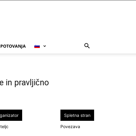
POTOVANJA
 in pravljično
ganizator
Spletna stran
teljc
Povezava