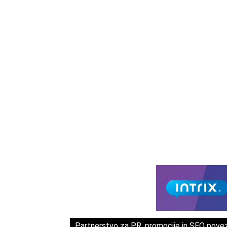
Partnerstvo za PR, promocije in SEO pove