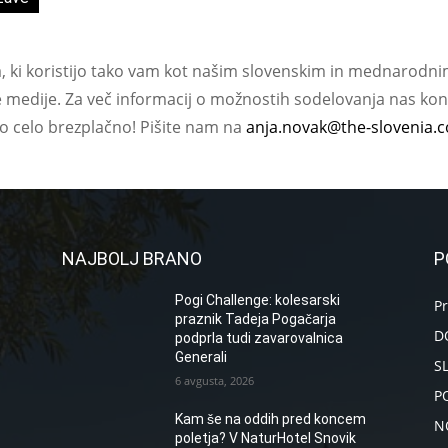
a, ki koristijo tako vam kot našim slovenskim in mednarodni
e medije. Za več informacij o možnostih sodelovanja nas kont
ko celo brezplačno! Pišite nam na
anja.novak@the-slovenia.
NAJBOLJ BRANO
P
Pogi Challenge: kolesarski
P
praznik Tadeja Pogačarja
D
podprla tudi zavarovalnica
Generali
S
6 avgusta, 2026
P
Kam še na oddih pred koncem
N
poletja? V NaturHotel Snovik