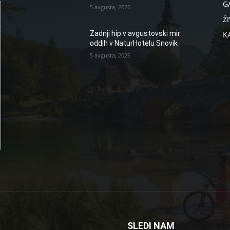
G
5 avgusta, 2026
ŽI
Zadnji hip v avgustovski mir:
K
oddih v NaturHotelu Snovik
5 avgusta, 2026
SLEDI NAM