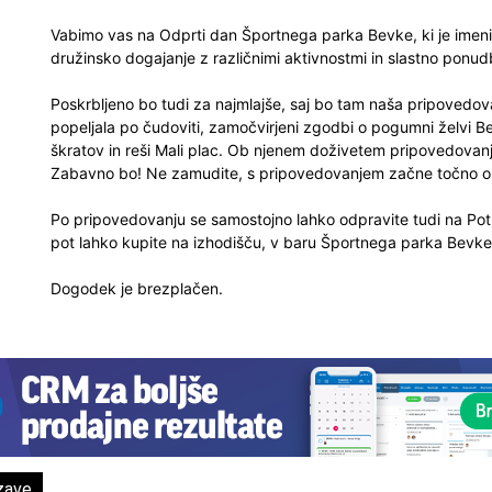
Vabimo vas na Odprti dan Športnega parka Bevke, ki je imeni
družinsko dogajanje z različnimi aktivnostmi in slastno ponud
Poskrbljeno bo tudi za najmlajše, saj bo tam naša pripovedova
popeljala po čudoviti, zamočvirjeni zgodbi o pogumni želvi B
škratov in reši Mali plac. Ob njenem doživetem pripovedovanju 
Zabavno bo! Ne zamudite, s pripovedovanjem začne točno o
Po pripovedovanju se samostojno lahko odpravite tudi na Pot 
pot lahko kupite na izhodišču, v baru Športnega parka Bevk
Dogodek je brezplačen.
zave