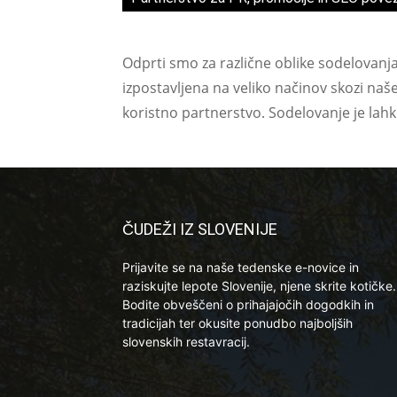
Odprti smo za različne oblike sodelovanj
izpostavljena na veliko načinov skozi naš
koristno partnerstvo. Sodelovanje je lah
ČUDEŽI IZ SLOVENIJE
Prijavite se na naše tedenske e-novice in
raziskujte lepote Slovenije, njene skrite kotičke.
Bodite obveščeni o prihajajočih dogodkih in
tradicijah ter okusite ponudbo najboljših
slovenskih restavracij.