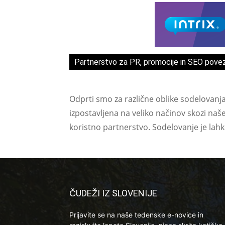
Partnerstvo za PR, promocije in SEO pove
Odprti smo za različne oblike sodelovanj
izpostavljena na veliko načinov skozi naš
koristno partnerstvo. Sodelovanje je lah
ČUDEŽI IZ SLOVENIJE
Prijavite se na naše tedenske e-novice in