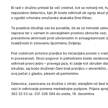
Bi radi v družino prinesli še več vrednot, kot so notranji mir, 
nepozabno delavnico, kjer jih boste odkrivali ob ognju skozi pr
o zgodbi vrhunske smučarske skakalke Eme Klinec.
Ta posebna izkušnja vas bo povabila, da se za trenutek ustavi
naprave ter v varnem in ustvarjalnem prostoru obnovite vezi, k
preventivne aktivnosti proti odvisnostim in avtoagresivnosti 
hvaležnosti in zdravemu športnemu življenju.
Pod vodstvom avtorice pravljice bo iniciacijska povest o vred
in povezanosti. Skozi pogovor in psihodramo boste raziskovali
odkrivali pravo jedro – pravega jaza, ki zasije kot obrušen 
izkušnjo, saj bodo družinski člani brali pravljico v slovenščini,
svoj pečat z glasbo, plesom ali pantomimo.
Delavnica, zasnovana za družine z otroki, starejšimi od šest 
vezi in odkrivanje pomena medsebojne podpore. Prijave spr
362 32 53 oz. 031 328 394 do srede, 18. decembra.