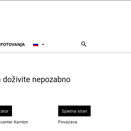
POTOVANJA
n doživite nepozabno
zator
Spletna stran
i center Karnion
Povezava