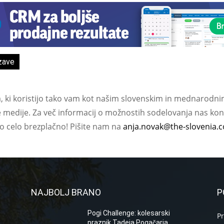
zave
a, ki koristijo tako vam kot našim slovenskim in mednarodni
e medije. Za več informacij o možnostih sodelovanja nas kont
ko celo brezplačno! Pišite nam na
anja.novak@the-slovenia.
NAJBOLJ BRANO
P
Pogi Challenge: kolesarski
P
praznik Tadeja Pogačarja