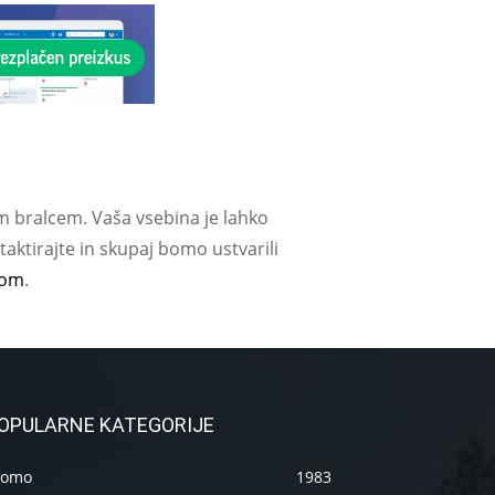
m bralcem. Vaša vsebina je lahko
aktirajte in skupaj bomo ustvarili
com
.
OPULARNE KATEGORIJE
romo
1983