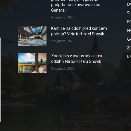
D
podprla tudi zavarovalnica
Generali
S
6 avgusta, 2026
P
Kam še na oddih pred koncem
N
poletja? V NaturHotel Snovik
G
5 avgusta, 2026
ŽI
Zadnji hip v avgustovski mir:
K
oddih v NaturHotelu Snovik
5 avgusta, 2026