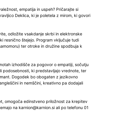
hvaležnost, empatija in uspeh? Pričarajte si
avljico Deklica, ki je poletela z mirom, ki govori
te, odložite vsakdanje skrbi in elektronske
i resnično štejejo. Program vključuje tudi
(samomoru) ter otroke in družine spodbuja k
notah izhodišče za pogovor o empatiji, sočutju
 podosebnosti, ki predstavljajo vrednote, ter
diamant. Dogodek bo obogaten z jezikovno
 angleščini in nemščini, kreativno pa dodajali
let, omogoča edinstveno priložnost za krepitev
ejemajo na
karnion@karnion.si
ali po telefonu 01