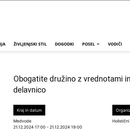
IJA
ŽIVLJENJSKI STIL
DOGODKI
POSEL
VODIČI
Obogatite družino z vrednotami i
delavnico
Kraj in datum
Organi
Medvode
Holističn
21.12.2024 17:00 - 21.12.2024 19:00