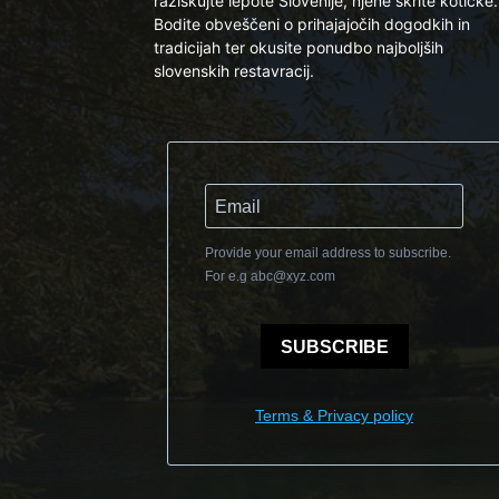
raziskujte lepote Slovenije, njene skrite kotičke.
Bodite obveščeni o prihajajočih dogodkih in
tradicijah ter okusite ponudbo najboljših
slovenskih restavracij.
Provide your email address to subscribe.
For e.g
abc@xyz.com
SUBSCRIBE
Terms & Privacy policy