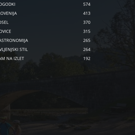
OGODKI
574
LOVENIJA
413
OSEL
370
OVICE
315
ASTRONOMIJA
265
VLJENJSKI STIL
264
AM NA IZLET
192