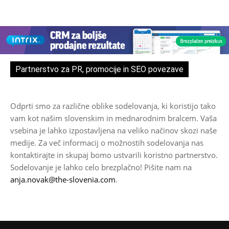
Partnerstvo za PR, promocije in SEO povezave
Odprti smo za različne oblike sodelovanja, ki koristijo tako
vam kot našim slovenskim in mednarodnim bralcem. Vaša
vsebina je lahko izpostavljena na veliko načinov skozi naše
medije. Za več informacij o možnostih sodelovanja nas
kontaktirajte in skupaj bomo ustvarili koristno partnerstvo.
Sodelovanje je lahko celo brezplačno! Pišite nam na
anja.novak@the-slovenia.com
.