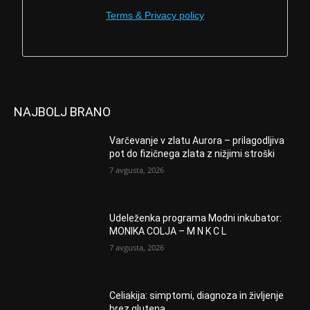
Terms & Privacy policy
NAJBOLJ BRANO
Varčevanje v zlatu Aurora – prilagodljiva
pot do fizičnega zlata z nižjimi stroški
7 avgusta, 2026
Udeleženka programa Modni inkubator:
MONIKA COLJA – M N K C L
7 avgusta, 2026
Celiakija: simptomi, diagnoza in življenje
brez glutena