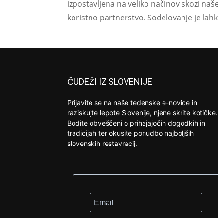
izpostavljena na veliko načinov skozi naš
koristno partnerstvo. Sodelovanje je lah
ČUDEŽI IZ SLOVENIJE
Prijavite se na naše tedenske e-novice in
raziskujte lepote Slovenije, njene skrite kotičke.
Bodite obveščeni o prihajajočih dogodkih in
tradicijah ter okusite ponudbo najboljših
slovenskih restavracij.