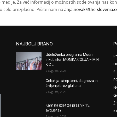
e medije. Za več informacij o možnostih sodelovanja nas kont
ko celo brezplačno! Pišite nam na
anja.novak@the-slovenia.
NAJBOLJ BRANO
P
Udeleženka programa Modni
P
inkubator: MONIKA COLJA – M N
D
K C L
7 avgusta, 2026
S
P
Celiakija: simptomi, diagnoza in
življenje brez glutena
N
7 avgusta, 2026
G
ŽI
Kam na izlet za praznik 15.
avgusta?
K
7 avgusta, 2026