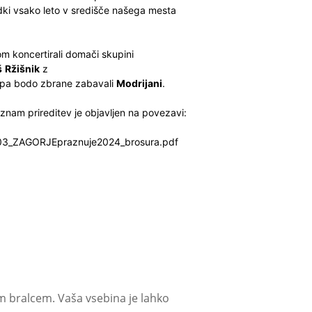
dki vsako leto v središče našega mesta
m koncertirali domači skupini
š
Ržišnik
z
ci pa bodo zbrane zabavali
Modrijani
.
eznam prireditev je objavljen na povezavi:
9903_ZAGORJEpraznuje2024_brosura.pdf
m bralcem. Vaša vsebina je lahko