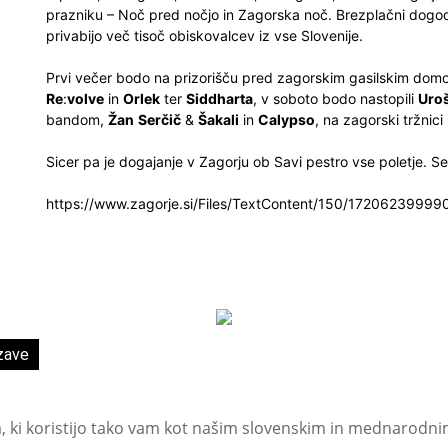
prazniku – Noč pred nočjo in Zagorska noč. Brezplačni dogo
privabijo več tisoč obiskovalcev iz vse Slovenije.
Prvi večer bodo na prizorišču pred zagorskim gasilskim domo
Re
:
volve
in
Orlek
ter
Siddharta
, v soboto bodo nastopili
Uro
bandom,
Žan
Serčič
&
Šakali
in
Calypso
, na zagorski tržni
Sicer pa je dogajanje v Zagorju ob Savi pestro vse poletje. S
https://www.zagorje.si/Files/TextContent/150/172062399
zave
a, ki koristijo tako vam kot našim slovenskim in mednarodni