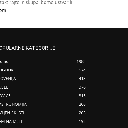
aktirajte in skupaj bomo ustvarili
com
.
OPULARNE KATEGORIJE
romo
1983
OGODKI
574
LOVENIJA
413
OSEL
370
OVICE
315
ASTRONOMIJA
266
VLJENJSKI STIL
265
AM NA IZLET
192