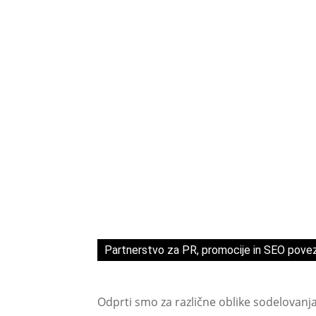
Partnerstvo za PR, promocije in SEO pove
Odprti smo za različne oblike sodelovanj