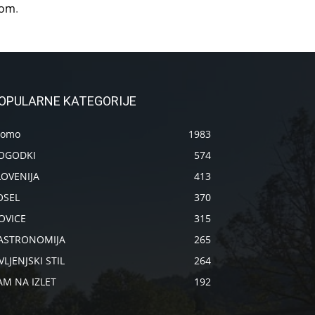
com
.
OPULARNE KATEGORIJE
romo
1983
OGODKI
574
LOVENIJA
413
OSEL
370
OVICE
315
ASTRONOMIJA
265
VLJENJSKI STIL
264
AM NA IZLET
192