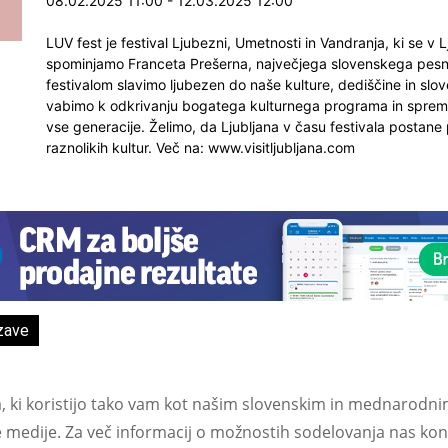
08.02.2025 11:00 - 12.03.2025 12:00
LUV fest je festival Ljubezni, Umetnosti in Vandranja, ki se v L
spominjamo Franceta Prešerna, največjega slovenskega pesnik
festivalom slavimo ljubezen do naše kulture, dediščine in sl
vabimo k odkrivanju bogatega kulturnega programa in spreml
vse generacije. Želimo, da Ljubljana v času festivala postane 
raznolikih kultur. Več na: www.visitljubljana.com
zave
a, ki koristijo tako vam kot našim slovenskim in mednarodni
e medije. Za več informacij o možnostih sodelovanja nas kont