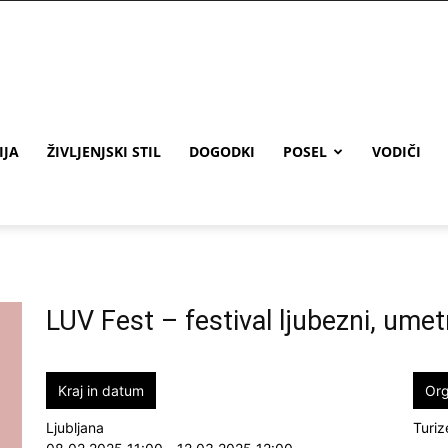
IJA
ŽIVLJENJSKI STIL
DOGODKI
POSEL
VODIČI
LUV Fest – festival ljubezni, umet
Kraj in datum
Org
Ljubljana
Turiz