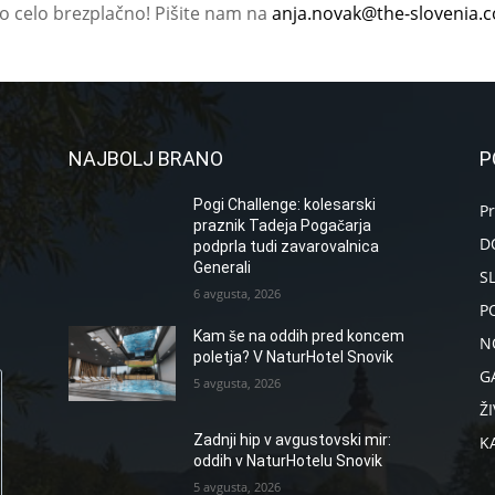
ko celo brezplačno! Pišite nam na
anja.novak@the-slovenia.
NAJBOLJ BRANO
P
Pogi Challenge: kolesarski
P
praznik Tadeja Pogačarja
D
podprla tudi zavarovalnica
Generali
S
6 avgusta, 2026
P
Kam še na oddih pred koncem
N
poletja? V NaturHotel Snovik
G
5 avgusta, 2026
ŽI
Zadnji hip v avgustovski mir:
K
oddih v NaturHotelu Snovik
5 avgusta, 2026