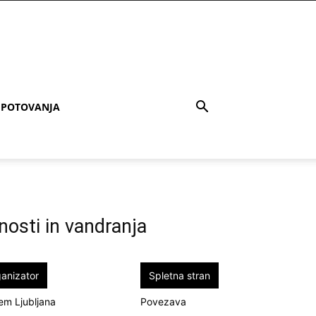
POTOVANJA
nosti in vandranja
anizator
Spletna stran
em Ljubljana
Povezava