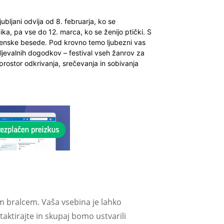
jubljani odvija od 8. februarja, ko se
a, pa vse do 12. marca, ko se ženijo ptički. S
ovenske besede. Pod krovno temo ljubezni vas
jevalnih dogodkov – festival vseh žanrov za
prostor odkrivanja, srečevanja in sobivanja
m bralcem. Vaša vsebina je lahko
aktirajte in skupaj bomo ustvarili