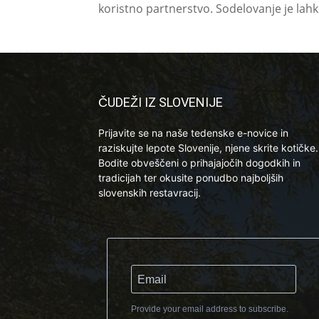
koristno partnerstvo. Sodelovanje je lah
ČUDEŽI IZ SLOVENIJE
Prijavite se na naše tedenske e-novice in
raziskujte lepote Slovenije, njene skrite kotičke.
Bodite obveščeni o prihajajočih dogodkih in
tradicijah ter okusite ponudbo najboljših
slovenskih restavracij.
Provide your email address to subscribe.