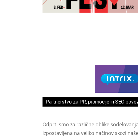
Partnerstvo za PR, promocije in SEO pove
Odprti smo za različne oblike sodelovanj
izpostavljena na veliko načinov skozi naš