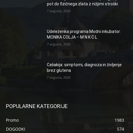
pot do fizičnega zlata z nižjimi stroški
7 avgusta, 2026
Udeleženka programa Modni inkubator:
MONIKA COLJA – M N K C L
7 avgusta, 2026
Celiakija: simptomi, diagnoza in življenje
brez glutena
7 avgusta, 2026
POPULARNE KATEGORIJE
Promo
1983
DOGODKI
574