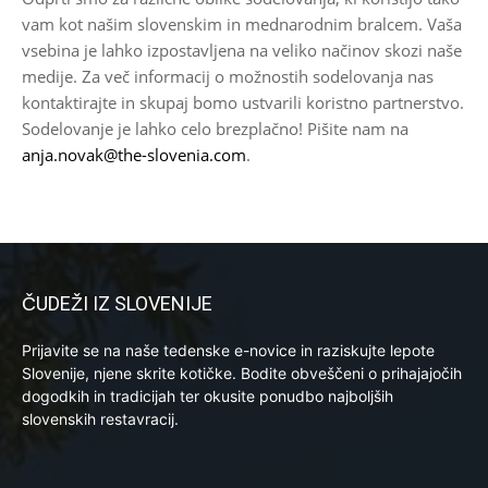
vam kot našim slovenskim in mednarodnim bralcem. Vaša
vsebina je lahko izpostavljena na veliko načinov skozi naše
medije. Za več informacij o možnostih sodelovanja nas
kontaktirajte in skupaj bomo ustvarili koristno partnerstvo.
Sodelovanje je lahko celo brezplačno! Pišite nam na
anja.novak@the-slovenia.com
.
ČUDEŽI IZ SLOVENIJE
Prijavite se na naše tedenske e-novice in raziskujte lepote
Slovenije, njene skrite kotičke. Bodite obveščeni o prihajajočih
dogodkih in tradicijah ter okusite ponudbo najboljših
slovenskih restavracij.