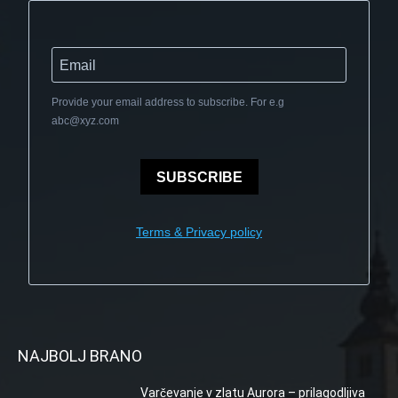
Provide your email address to subscribe. For e.g
abc@xyz.com
SUBSCRIBE
Terms & Privacy policy
NAJBOLJ BRANO
Varčevanje v zlatu Aurora – prilagodljiva