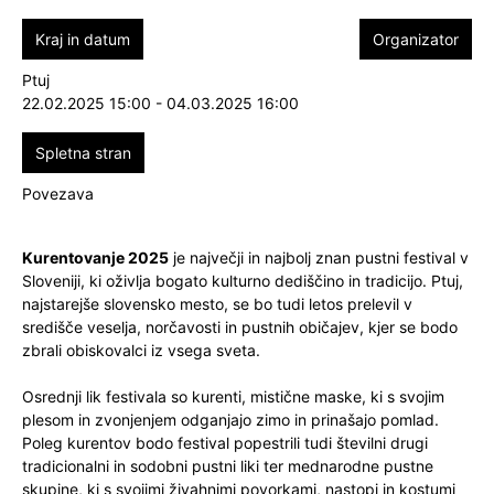
Kraj in datum
Organizator
Ptuj
22.02.2025 15:00 - 04.03.2025 16:00
Spletna stran
Povezava
Kurentovanje 2025
je največji in najbolj znan pustni festival v
Sloveniji, ki oživlja bogato kulturno dediščino in tradicijo. Ptuj,
najstarejše slovensko mesto, se bo tudi letos prelevil v
središče veselja, norčavosti in pustnih običajev, kjer se bodo
zbrali obiskovalci iz vsega sveta.
Osrednji lik festivala so kurenti, mistične maske, ki s svojim
plesom in zvonjenjem odganjajo zimo in prinašajo pomlad.
Poleg kurentov bodo festival popestrili tudi številni drugi
tradicionalni in sodobni pustni liki ter mednarodne pustne
skupine, ki s svojimi živahnimi povorkami, nastopi in kostumi