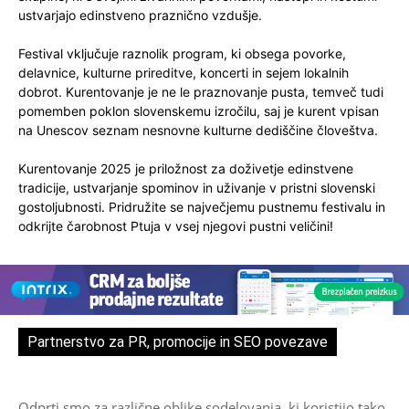
ustvarjajo edinstveno praznično vzdušje.
Festival vključuje raznolik program, ki obsega povorke,
delavnice, kulturne prireditve, koncerti in sejem lokalnih
dobrot. Kurentovanje je ne le praznovanje pusta, temveč tudi
pomemben poklon slovenskemu izročilu, saj je kurent vpisan
na Unescov seznam nesnovne kulturne dediščine človeštva.
Kurentovanje 2025 je priložnost za doživetje edinstvene
tradicije, ustvarjanje spominov in uživanje v pristni slovenski
gostoljubnosti. Pridružite se največjemu pustnemu festivalu in
odkrijte čarobnost Ptuja v vsej njegovi pustni veličini!
Partnerstvo za PR, promocije in SEO povezave
Odprti smo za različne oblike sodelovanja, ki koristijo tako