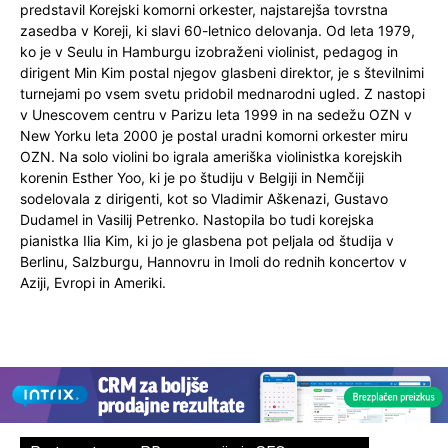
predstavil Korejski komorni orkester, najstarejša tovrstna
zasedba v Koreji, ki slavi 60-letnico delovanja. Od leta 1979,
ko je v Seulu in Hamburgu izobraženi violinist, pedagog in
dirigent Min Kim postal njegov glasbeni direktor, je s številnimi
turnejami po vsem svetu pridobil mednarodni ugled. Z nastopi
v Unescovem centru v Parizu leta 1999 in na sedežu OZN v
New Yorku leta 2000 je postal uradni komorni orkester miru
OZN. Na solo violini bo igrala ameriška violinistka korejskih
korenin Esther Yoo, ki je po študiju v Belgiji in Nemčiji
sodelovala z dirigenti, kot so Vladimir Aškenazi, Gustavo
Dudamel in Vasilij Petrenko. Nastopila bo tudi korejska
pianistka Ilia Kim, ki jo je glasbena pot peljala od študija v
Berlinu, Salzburgu, Hannovru in Imoli do rednih koncertov v
Aziji, Evropi in Ameriki.