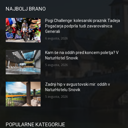
NAJBOLJ BRANO
Pogi Challenge: kolesarski praznik Tadeja
Pogačarja podprla tudi zavarovalnica
Generali
6 avgusta, 2026
Kam še na oddih pred koncem poletja? V
NaturHotel Snovik
5 avgusta, 2026
Zadnji hip v avgustovski mir: oddih v
NaturHotelu Snovik
5 avgusta, 2026
POPULARNE KATEGORIJE