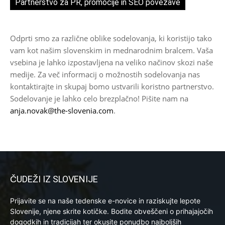
Partnerstvo za PR, promocije in SEO povezave
Odprti smo za različne oblike sodelovanja, ki koristijo tako
vam kot našim slovenskim in mednarodnim bralcem. Vaša
vsebina je lahko izpostavljena na veliko načinov skozi naše
medije. Za več informacij o možnostih sodelovanja nas
kontaktirajte in skupaj bomo ustvarili koristno partnerstvo.
Sodelovanje je lahko celo brezplačno! Pišite nam na
anja.novak@the-slovenia.com
.
ČUDEŽI IZ SLOVENIJE
Prijavite se na naše tedenske e-novice in raziskujte lepote
Slovenije, njene skrite kotičke. Bodite obveščeni o prihajajočih
dogodkih in tradicijah ter okusite ponudbo najboljših