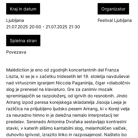
Kraj in datum
Organizator
Ljubljana
Festival Ljubljana
21.07.2025 20:00 - 21.07.2025 21:30
Spletna stran
Povezava
Malédiction je eno od zgodnjih koncertantnih del Franza
Liszta, ki se je v začetku tridesetih let 19. stoletja navduševal
nad virtuoznim igranjem Niccola Paganinija, čigar »diabolični«
slog je prenesel na klaviaturo. Gre za zanimiv mozaik
spreminjajočih se razpoloženj, od igrivih do resnobnih. Jindo
Arirang izpod peresa korejskega skladatelja Jisooja Leeja je
različica na priljubljeno ljudsko pesem Arirang, ki v Koreji velja
za neuradno himno in je deležna nemalo interpretacij ter
predelav. Serenado Antonina Dvořaka sestavljajo kontrastni
stavki, v katerih slišimo kantabilni slog, melanholičen valček,
duhovito igrivost, izrazito liriko in razposajenost. Našteto bo