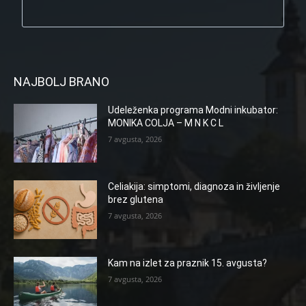
NAJBOLJ BRANO
Udeleženka programa Modni inkubator:
MONIKA COLJA – M N K C L
7 avgusta, 2026
Celiakija: simptomi, diagnoza in življenje
brez glutena
7 avgusta, 2026
Kam na izlet za praznik 15. avgusta?
7 avgusta, 2026