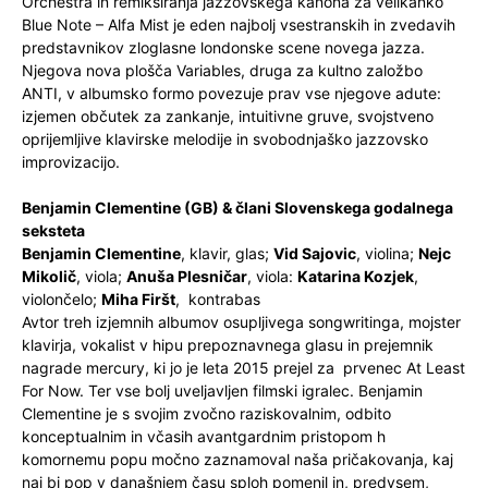
Orchestra in remiksiranja jazzovskega kanona za velikanko
Blue Note – Alfa Mist je eden najbolj vsestranskih in zvedavih
predstavnikov zloglasne londonske scene novega jazza.
Njegova nova plošča Variables, druga za kultno založbo
ANTI, v albumsko formo povezuje prav vse njegove adute:
izjemen občutek za zankanje, intuitivne gruve, svojstveno
oprijemljive klavirske melodije in svobodnjaško jazzovsko
improvizacijo.
Benjamin Clementine (GB) & člani Slovenskega godalnega
seksteta
Benjamin Clementine
, klavir, glas;
Vid Sajovic
, violina;
Nejc
Mikolič
, viola;
Anuša Plesničar
, viola:
Katarina Kozjek
,
violončelo;
Miha Firšt
, kontrabas
Avtor treh izjemnih albumov osupljivega songwritinga, mojster
klavirja, vokalist v hipu prepoznavnega glasu in prejemnik
nagrade mercury, ki jo je leta 2015 prejel za prvenec At Least
For Now. Ter vse bolj uveljavljen filmski igralec. Benjamin
Clementine je s svojim zvočno raziskovalnim, odbito
konceptualnim in včasih avantgardnim pristopom h
komornemu popu močno zaznamoval naša pričakovanja, kaj
naj bi pop v današnjem času sploh pomenil in, predvsem,