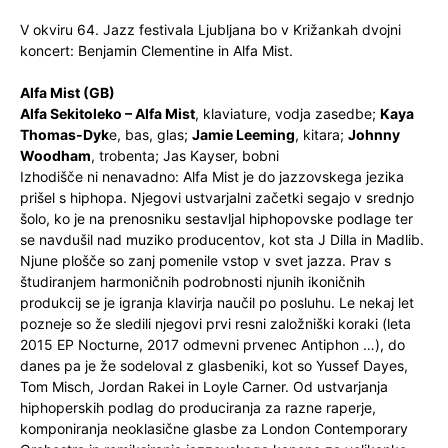
V okviru 64. Jazz festivala Ljubljana bo v Križankah dvojni
koncert: Benjamin Clementine in Alfa Mist.
Alfa Mist (GB)
Alfa Sekitoleko – Alfa Mist
, klaviature, vodja zasedbe;
Kaya
Thomas-Dyk
e, bas, glas;
Jamie Leeming
, kitara;
Johnny
Woodham
, trobenta; Jas Kayser, bobni
Izhodišče ni nenavadno: Alfa Mist je do jazzovskega jezika
prišel s hiphopa. Njegovi ustvarjalni začetki segajo v srednjo
šolo, ko je na prenosniku sestavljal hiphopovske podlage ter
se navdušil nad muziko producentov, kot sta J Dilla in Madlib.
Njune plošče so zanj pomenile vstop v svet jazza. Prav s
študiranjem harmoničnih podrobnosti njunih ikoničnih
produkcij se je igranja klavirja naučil po posluhu. Le nekaj let
pozneje so že sledili njegovi prvi resni založniški koraki (leta
2015 EP Nocturne, 2017 odmevni prvenec Antiphon …), do
danes pa je že sodeloval z glasbeniki, kot so Yussef Dayes,
Tom Misch, Jordan Rakei in Loyle Carner. Od ustvarjanja
hiphoperskih podlag do produciranja za razne raperje,
komponiranja neoklasične glasbe za London Contemporary