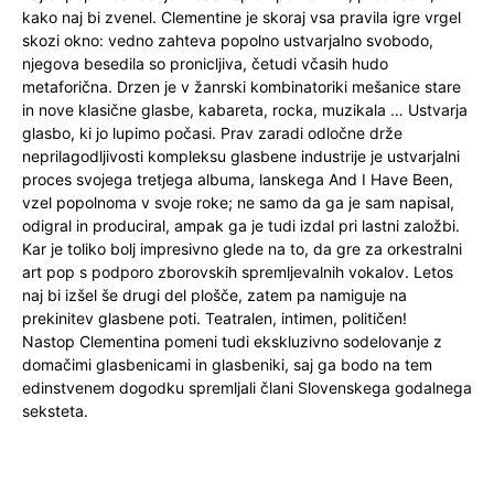
kako naj bi zvenel. Clementine je skoraj vsa pravila igre vrgel
skozi okno: vedno zahteva popolno ustvarjalno svobodo,
njegova besedila so pronicljiva, četudi včasih hudo
metaforična. Drzen je v žanrski kombinatoriki mešanice stare
in nove klasične glasbe, kabareta, rocka, muzikala … Ustvarja
glasbo, ki jo lupimo počasi. Prav zaradi odločne drže
neprilagodljivosti kompleksu glasbene industrije je ustvarjalni
proces svojega tretjega albuma, lanskega And I Have Been,
vzel popolnoma v svoje roke; ne samo da ga je sam napisal,
odigral in produciral, ampak ga je tudi izdal pri lastni založbi.
Kar je toliko bolj impresivno glede na to, da gre za orkestralni
art pop s podporo zborovskih spremljevalnih vokalov. Letos
naj bi izšel še drugi del plošče, zatem pa namiguje na
prekinitev glasbene poti. Teatralen, intimen, političen!
Nastop Clementina pomeni tudi ekskluzivno sodelovanje z
domačimi glasbenicami in glasbeniki, saj ga bodo na tem
edinstvenem dogodku spremljali člani Slovenskega godalnega
seksteta.