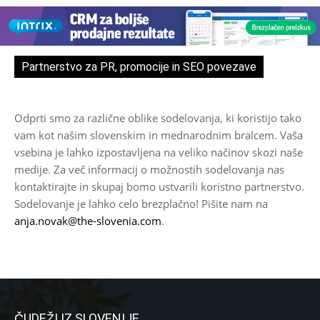
Partnerstvo za PR, promocije in SEO povezave
Odprti smo za različne oblike sodelovanja, ki koristijo tako
vam kot našim slovenskim in mednarodnim bralcem. Vaša
vsebina je lahko izpostavljena na veliko načinov skozi naše
medije. Za več informacij o možnostih sodelovanja nas
kontaktirajte in skupaj bomo ustvarili koristno partnerstvo.
Sodelovanje je lahko celo brezplačno! Pišite nam na
anja.novak@the-slovenia.com
.
ČUDEŽI IZ SLOVENIJE