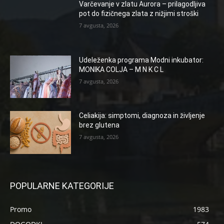
Varčevanje v zlatu Aurora – prilagodljiva
pot do fizičnega zlata z nižjimi stroški
7 avgusta, 2026
Udeleženka programa Modni inkubator:
MONIKA COLJA – M N K C L
7 avgusta, 2026
Celiakija: simptomi, diagnoza in življenje
brez glutena
7 avgusta, 2026
POPULARNE KATEGORIJE
Promo
1983