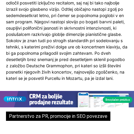
odločil posvetiti izključno recitalom, saj naj bi tako najbolje
izrazil svojo glasbeno vizijo. Odtlej običajno nastopi zgolj po
sedemdesetkrat letno, pri čemer se popolnoma poglobi v en
sam program. Njegovi nastopi slovijo po bogati barvni paleti,
osupljivi polifonični jasnosti in skrivnostni intenzivnosti, ki
poslušalcem razkrivajo globlje dimenzije pianistične glasbe.
Sokolov je znan tudi po strogih standardih pri sodelovanju s
tehniki, s katerimi preživi dolge ure ob koncertnem klavirju, da
bi ga popolnoma prilagodil svojim zahtevam. Po dveh
desetletjih brez snemanj je pred desetletjem sklenil pogodbo
z založbo Deutsche Grammophon, pri kateri so izšli številni
posnetki njegovih živih koncertov, najnovejšo zgoščenko, na
kateri se je posvetil Purcellu in Mozartu, pa je izdal lani.
Partnerstvo za PR, promocije in SEO povezave