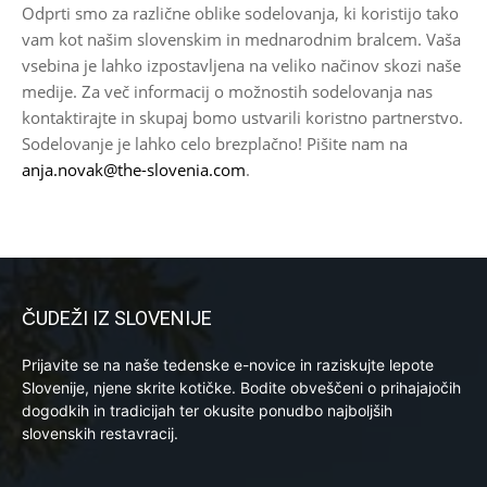
Odprti smo za različne oblike sodelovanja, ki koristijo tako
vam kot našim slovenskim in mednarodnim bralcem. Vaša
vsebina je lahko izpostavljena na veliko načinov skozi naše
medije. Za več informacij o možnostih sodelovanja nas
kontaktirajte in skupaj bomo ustvarili koristno partnerstvo.
Sodelovanje je lahko celo brezplačno! Pišite nam na
anja.novak@the-slovenia.com
.
ČUDEŽI IZ SLOVENIJE
Prijavite se na naše tedenske e-novice in raziskujte lepote
Slovenije, njene skrite kotičke. Bodite obveščeni o prihajajočih
dogodkih in tradicijah ter okusite ponudbo najboljših
slovenskih restavracij.