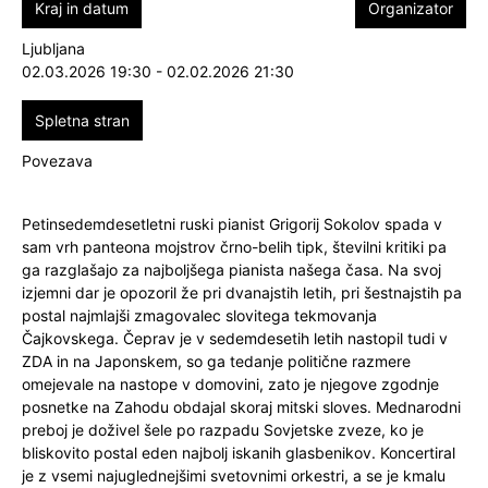
Kraj in datum
Organizator
Ljubljana
02.03.2026 19:30 - 02.02.2026 21:30
Spletna stran
Povezava
Petinsedemdesetletni ruski pianist Grigorij Sokolov spada v
sam vrh panteona mojstrov črno-belih tipk, številni kritiki pa
ga razglašajo za najboljšega pianista našega časa. Na svoj
izjemni dar je opozoril že pri dvanajstih letih, pri šestnajstih pa
postal najmlajši zmagovalec slovitega tekmovanja
Čajkovskega. Čeprav je v sedemdesetih letih nastopil tudi v
ZDA in na Japonskem, so ga tedanje politične razmere
omejevale na nastope v domovini, zato je njegove zgodnje
posnetke na Zahodu obdajal skoraj mitski sloves. Mednarodni
preboj je doživel šele po razpadu Sovjetske zveze, ko je
bliskovito postal eden najbolj iskanih glasbenikov. Koncertiral
je z vsemi najuglednejšimi svetovnimi orkestri, a se je kmalu