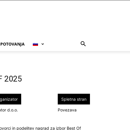
POTOVANJA
F 2025
ganizator
Spletna stran
tor d.o.o.
Povezava
govorci in podelitev nagrad za izbor Best Of