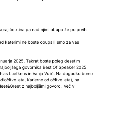
koraj četrtina pa nad njimi obupa že po prvih
nad katerimi ne boste obupali, smo za vas
 januarja 2025. Takrat boste poleg desetim
 najboljšega govornika Best Of Speaker 2025,
hias Luefkens in Vanja Vulić. Na dogodku bomo
dločitve leta, Karierne odločitve leta), na
et&Greet z najboljšimi govorci. Več v