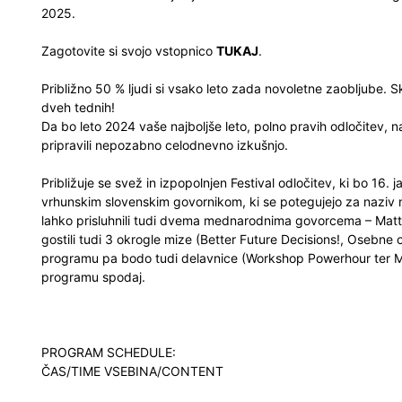
2025.
Zagotovite si svojo vstopnico
TUKAJ
.
Približno 50 % ljudi si vsako leto zada novoletne zaobljube. S
dveh tednih!
Da bo leto 2024 vaše najboljše leto, polno pravih odločitev, 
pripravili nepozabno celodnevno izkušnjo.
Približuje se svež in izpopolnjen Festival odločitev, ki bo 16.
vrhunskim slovenskim govornikom, ki se potegujejo za naziv
lahko prisluhnili tudi dvema mednarodnima govorcema – Matt
gostili tudi 3 okrogle mize (Better Future Decisions!, Osebne o
programu pa bodo tudi delavnice (Workshop Powerhour ter Me
programu spodaj.
PROGRAM SCHEDULE:
ČAS/TIME VSEBINA/CONTENT