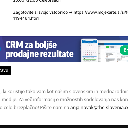
20.00 -22.00 Celebration
Zagotovite si svojo vstopnico -> https://www.mojekarte.si/si/
1194464.html
zave
a, ki koristijo tako vam kot našim slovenskim in mednarodni
e medije. Za več informacij o možnostih sodelovanja nas kont
ko celo brezplačno! Pišite nam na
anja.novak@the-slovenia.