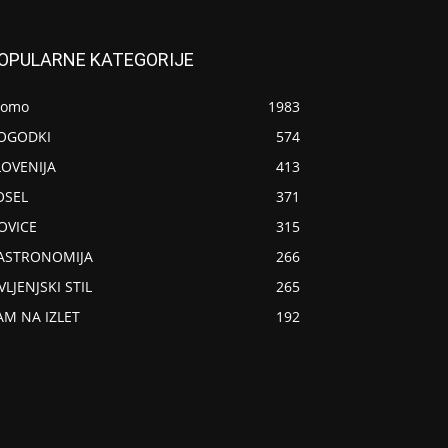
OPULARNE KATEGORIJE
romo
1983
OGODKI
574
LOVENIJA
413
OSEL
371
OVICE
315
ASTRONOMIJA
266
VLJENJSKI STIL
265
AM NA IZLET
192