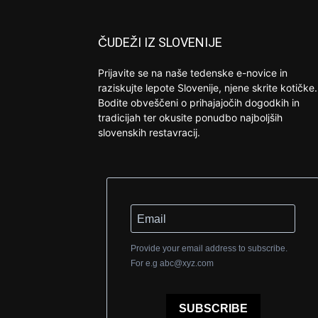
ČUDEŽI IZ SLOVENIJE
Prijavite se na naše tedenske e-novice in
raziskujte lepote Slovenije, njene skrite kotičke.
Bodite obveščeni o prihajajočih dogodkih in
tradicijah ter okusite ponudbo najboljših
slovenskih restavracij.
Provide your email address to subscribe.
For e.g
abc@xyz.com
SUBSCRIBE