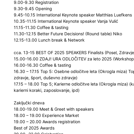
9.00-9.30 Registration
9.30-9.45 Opening
9.45-10.15 International Keynote speaker Matthias Luefkens
10.35-11.15 International Keynote speaker Vanja Vulić
11.15-11.30 Coffee & tasting
11.30-12.15 Better Future Decisions! (Round table) Niko
12.15-13.00 Lunch break & Network
cca. 13-15 BEST OF 2025 SPEAKERS Finalists (Posel, Zdravje, 
15.00-16.00 ZDAJ! URA ODLOČITEV za leto 2025 (Workshop 
16.00-16.30 Coffee & tasting
16.30 – 17.15 Top 5: Osebne odločitve leta (Okrogla miza) T
zdravje, šport, duševno zdravje)
17.15 – 18.00 Top 5; Karierne odločitve leta (Okrogla miza) 
karierni koraki, zaposlovanje, ipd)
Zaključki dneva
18.00-19.00 Meet & Greet with speakers
18.00 – 19.00 Experience Market
19.00 – 20.00 Awards registration
Best of 2025 Awards