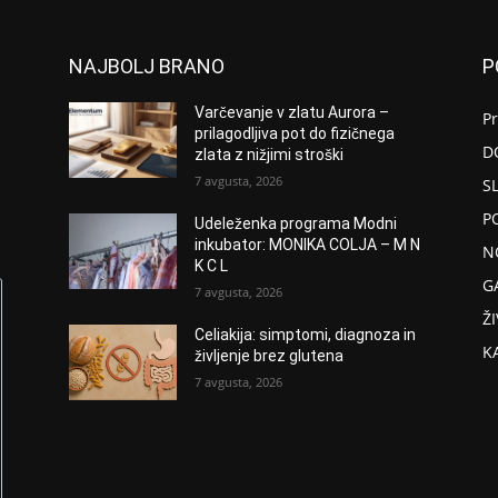
NAJBOLJ BRANO
P
Varčevanje v zlatu Aurora –
P
prilagodljiva pot do fizičnega
D
zlata z nižjimi stroški
7 avgusta, 2026
S
P
Udeleženka programa Modni
inkubator: MONIKA COLJA – M N
N
K C L
G
7 avgusta, 2026
ŽI
Celiakija: simptomi, diagnoza in
K
življenje brez glutena
7 avgusta, 2026