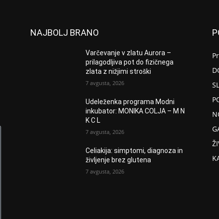
NAJBOLJ BRANO
P
Varčevanje v zlatu Aurora –
P
prilagodljiva pot do fizičnega
D
zlata z nižjimi stroški
7 avgusta, 2026
S
P
Udeleženka programa Modni
inkubator: MONIKA COLJA – M N
N
K C L
G
7 avgusta, 2026
ŽI
Celiakija: simptomi, diagnoza in
K
življenje brez glutena
7 avgusta, 2026