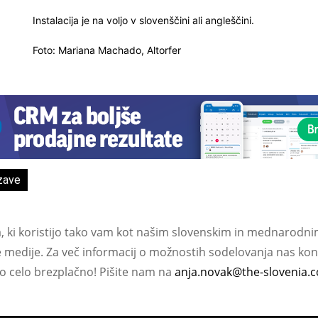
Instalacija je na voljo v slovenščini ali angleščini.
Foto: Mariana Machado, Altorfer
zave
a, ki koristijo tako vam kot našim slovenskim in mednarodni
e medije. Za več informacij o možnostih sodelovanja nas kont
ko celo brezplačno! Pišite nam na
anja.novak@the-slovenia.