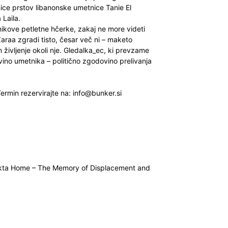
nice prstov libanonske umetnice Tanie El
 Laila.
kove petletne hčerke, zakaj ne more videti
araa zgradi tisto, česar več ni – maketo
življenje okoli nje. Gledalka_ec, ki prevzame
ino umetnika – politično zgodovino prelivanja
Termin rezervirajte na:
info@bunker.si
ekta Home – The Memory of Displacement and