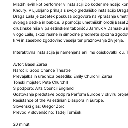
Mladih levih kot performer v instalaciji Do koder me nosijo ko
Khoury. V Ljubljano prihaja s svojo gledališko instalacijo Draga
Draga Laila je začetek poskusa odgovora na vprašanje umetni
svojega dedka in babice. S pomočjo umetniških orodij Basel Z
družinske hiše v palestinskem taborišču Jarmuk v Damasku in 
vlogo Laile, skozi realne in simbolne predmete spozna zgodov
krvi in zasebno zgodovino veselja ter praznovanja življenja.
Interaktivna instalacija je namenjena eni_mu obiskovalki_cu. 
Avtor: Basel Zaraa
Naročili: Good Chance Theatre
Prevajalka in urednica besedila: Emily Churchill Zaraa
Tonski mojster: Pete Churchill
S podporo: Arts Council England
Gostovanje predstave podpira Perform Europe v okviru proj
Resistance of the Palestinian Diaspora in Europe.
Slovenski glas: Gregor Zorc
Prevod v slovenščino: Tadej Turnšek
20 minut