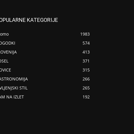
OPULARNE KATEGORIJE
romo
1983
OGODKI
574
LOVENIJA
413
OSEL
371
OVICE
315
ASTRONOMIJA
266
VLJENJSKI STIL
265
AM NA IZLET
192