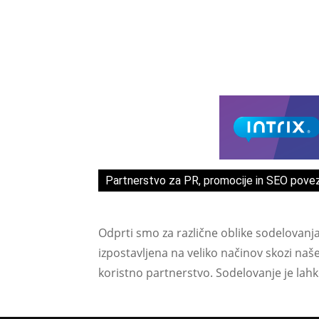
Partnerstvo za PR, promocije in SEO pove
Odprti smo za različne oblike sodelovanj
izpostavljena na veliko načinov skozi naš
koristno partnerstvo. Sodelovanje je lah