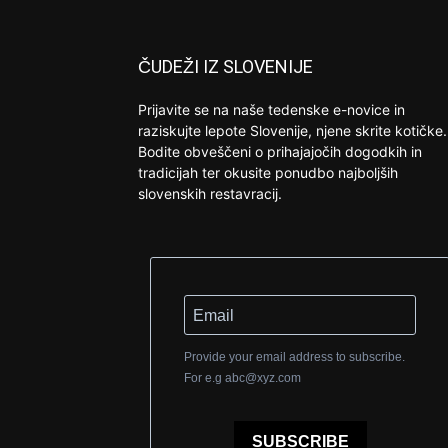
ČUDEŽI IZ SLOVENIJE
Prijavite se na naše tedenske e-novice in
raziskujte lepote Slovenije, njene skrite kotičke.
Bodite obveščeni o prihajajočih dogodkih in
tradicijah ter okusite ponudbo najboljših
slovenskih restavracij.
Provide your email address to subscribe.
For e.g
abc@xyz.com
SUBSCRIBE