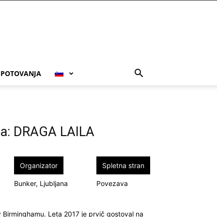
POTOVANJA
aa: DRAGA LAILA
Organizator
Spletna stran
Bunker, Ljubljana
Povezava
i v Birminghamu. Leta 2017 je prvič gostoval na