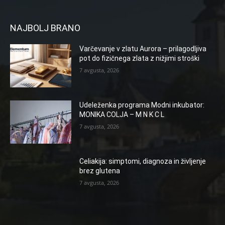
NAJBOLJ BRANO
Varčevanje v zlatu Aurora – prilagodljiva
pot do fizičnega zlata z nižjimi stroški
7 avgusta, 2026
Udeleženka programa Modni inkubator:
MONIKA COLJA – M N K C L
7 avgusta, 2026
Celiakija: simptomi, diagnoza in življenje
brez glutena
7 avgusta, 2026