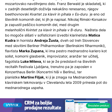
mozartovsko navdihnjeno delo. Franz Berwald je skladatelj, ki
v zadnjih desetletjih doživlja nekakšno renesanso, njegov
beethovnovski
Kvartet za klavir in pihala v Es-duru
je eno od
številnih komornih del, ki jih je napisal. Nikolaj Rimski-Korsakov
je zapustil peščico komornih del, med drugim
melanholični
Kvintet za klavir in pihala v B-duru.
Našteta dela
bo mogoče slišati v sofisticirani izvedbi klarinetista
Matica
Kudra
in hornista
Andreja Žusta,
dveh od treh Slovencev
med slovitimi Berliner Philharmoniker (Berlinskimi filharmoniki),
flavtista
Marka
Zupana,
ki ima pestro mednarodno kariero kot
solist, komorni glasbenik, improvizator, aranžer ter učitelj,
fagotista
Luke Miteva,
ki se je že predstavil na številnih
recitalih Festivala Ljubljana, trenutno pa je zaposlen v
Konzerthaus Berlin (Koncertni hiši v Berlinu), ter
pianistke
Martine Filjak,
ki ji je zmaga na Mednarodnem
klavirskem tekmovanju v Clevelandu leta 2009 prinesla pot do
mednarodnega uspeha.