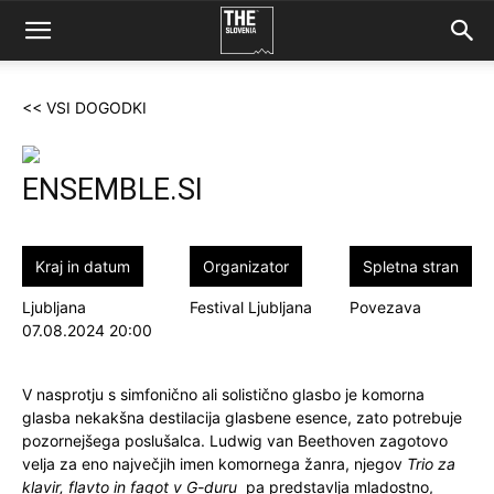
<< VSI DOGODKI
ENSEMBLE.SI
Kraj in datum
Organizator
Spletna stran
Ljubljana
Festival Ljubljana
Povezava
07.08.2024 20:00
V nasprotju s simfonično ali solistično glasbo je komorna
glasba nekakšna destilacija glasbene esence, zato potrebuje
pozornejšega poslušalca. Ludwig van Beethoven zagotovo
velja za eno največjih imen komornega žanra, njegov
Trio za
klavir, flavto in fagot v G-duru
pa predstavlja mladostno,