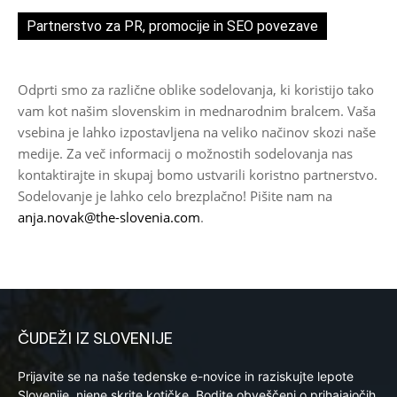
Partnerstvo za PR, promocije in SEO povezave
Odprti smo za različne oblike sodelovanja, ki koristijo tako
vam kot našim slovenskim in mednarodnim bralcem. Vaša
vsebina je lahko izpostavljena na veliko načinov skozi naše
medije. Za več informacij o možnostih sodelovanja nas
kontaktirajte in skupaj bomo ustvarili koristno partnerstvo.
Sodelovanje je lahko celo brezplačno! Pišite nam na
anja.novak@the-slovenia.com
.
ČUDEŽI IZ SLOVENIJE
Prijavite se na naše tedenske e-novice in raziskujte lepote
Slovenije, njene skrite kotičke. Bodite obveščeni o prihajajočih