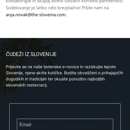
kontaktirajte in skupaj bomo ustvarili koristno partnerstvo.
Sodelovanje je lahko celo brezplačno! Pišite nam na
anja.novak@the-slovenia.com
.
ČUDEŽI IZ SLOVENIJE
Prijavite se na naše tedenske e-novice in raziskujte lepote
Slovenije, njene skrite kotičke. Bodite obveščeni o prihajajočih
dogodkih in tradicijah ter okusite ponudbo najboljših
slovenskih restavracij.