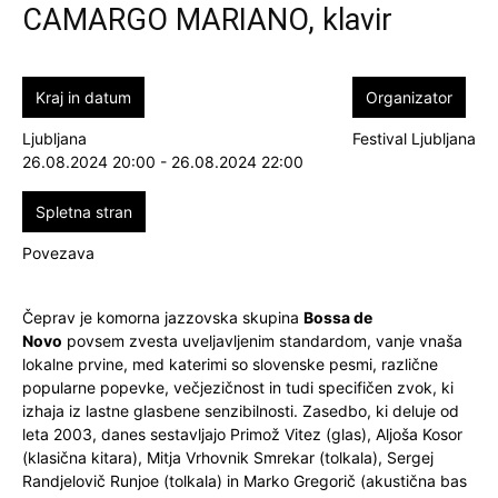
CAMARGO MARIANO, klavir
Kraj in datum
Organizator
Ljubljana
Festival Ljubljana
26.08.2024 20:00 - 26.08.2024 22:00
Spletna stran
Povezava
Čeprav je komorna jazzovska skupina
Bossa de
Novo
povsem zvesta uveljavljenim standardom, vanje vnaša
lokalne prvine, med katerimi so slovenske pesmi, različne
popularne popevke, večjezičnost in tudi specifičen zvok, ki
izhaja iz lastne glasbene senzibilnosti. Zasedbo, ki deluje od
leta 2003, danes sestavljajo Primož Vitez (glas), Aljoša Kosor
(klasična kitara), Mitja Vrhovnik Smrekar (tolkala), Sergej
Randjelovič Runjoe (tolkala) in Marko Gregorič (akustična bas