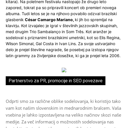
kitara). Na poletnem festivalu nastopajo že drugo leto
zapored, tokrat pa so pripravili koncert ob premieri novega
albuma. Tudi letos se je na njihovo povabilo odzval brazilski
glasbenik
César Camargo Mariano,
ki jih bo spremljal na
klavirju. Kot izvajalec je igral v številnih jazzovskih skupinah,
med drugim Trio Sambalanço in Som Três. Kot aranžer je
sodeloval s priznanimi brazilskimi umetniki, kot so Elis Regina,
Wilson Simonal, Gal Costa in Ivan Lins. Za svoje ustvarjalno
delo je prejel številne nagrade, še posebej pa izstopa njegov
latin grammy za življenjske dosežke, ki ga je prejel leta 2006.
Partnerstvo za PR, promocije in SEO povezave
Odprti smo za različne oblike sodelovanja, ki koristijo tako
vam kot našim slovenskim in mednarodnim bralcem. Vaša
vsebina je lahko izpostavljena na veliko načinov skozi naše
medije. Za več informacij o možnostih sodelovanja nas