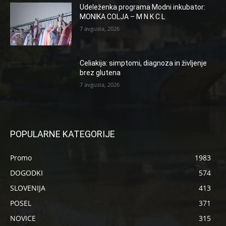
Udeleženka programa Modni inkubator:
MONIKA COLJA – M N K C L
7 avgusta, 2026
Celiakija: simptomi, diagnoza in življenje
brez glutena
7 avgusta, 2026
POPULARNE KATEGORIJE
Promo
1983
DOGODKI
574
SLOVENIJA
413
POSEL
371
NOVICE
315