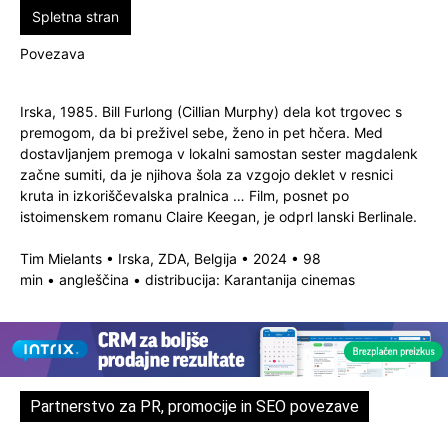
Spletna stran
Povezava
Irska, 1985. Bill Furlong (Cillian Murphy) dela kot trgovec s
premogom, da bi preživel sebe, ženo in pet hčera. Med
dostavljanjem premoga v lokalni samostan sester magdalenk
začne sumiti, da je njihova šola za vzgojo deklet v resnici
kruta in izkoriščevalska pralnica … Film, posnet po
istoimenskem romanu Claire Keegan, je odprl lanski Berlinale.
Tim Mielants
•
Irska, ZDA, Belgija
•
2024
•
98
min
•
angleščina
•
distribucija: Karantanija cinemas
Partnerstvo za PR, promocije in SEO povezave