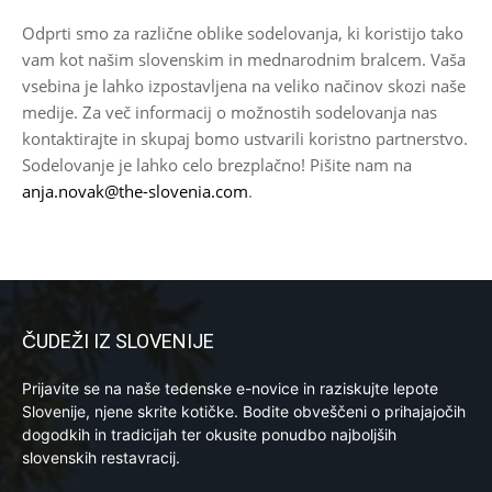
Odprti smo za različne oblike sodelovanja, ki koristijo tako
vam kot našim slovenskim in mednarodnim bralcem. Vaša
vsebina je lahko izpostavljena na veliko načinov skozi naše
medije. Za več informacij o možnostih sodelovanja nas
kontaktirajte in skupaj bomo ustvarili koristno partnerstvo.
Sodelovanje je lahko celo brezplačno! Pišite nam na
anja.novak@the-slovenia.com
.
ČUDEŽI IZ SLOVENIJE
Prijavite se na naše tedenske e-novice in raziskujte lepote
Slovenije, njene skrite kotičke. Bodite obveščeni o prihajajočih
dogodkih in tradicijah ter okusite ponudbo najboljših
slovenskih restavracij.