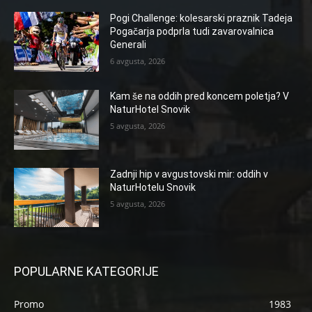
Pogi Challenge: kolesarski praznik Tadeja
Pogačarja podprla tudi zavarovalnica
Generali
6 avgusta, 2026
Kam še na oddih pred koncem poletja? V
NaturHotel Snovik
5 avgusta, 2026
Zadnji hip v avgustovski mir: oddih v
NaturHotelu Snovik
5 avgusta, 2026
POPULARNE KATEGORIJE
Promo
1983