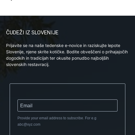
ČUDEŽI IZ SLOVENIJE
Prijavite se na naše tedenske e-novice in raziskujte lepote
Slovenije, njene skrite kotičke. Bodite obveščeni o prihajajočih
dogodkih in tradicijah ter okusite ponudbo najboljših
slovenskih restavracij.
Provide your email address to subscribe. For e.g
abc@xyz.com