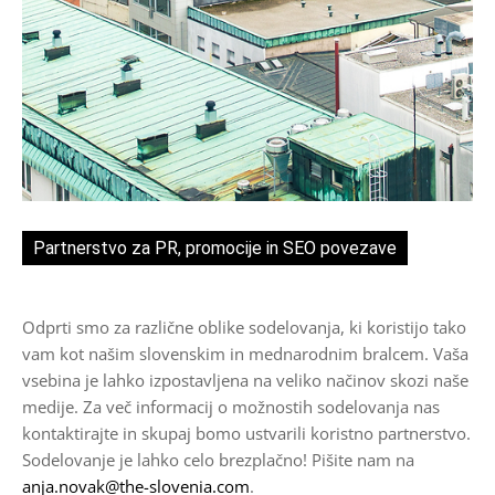
Partnerstvo za PR, promocije in SEO povezave
Odprti smo za različne oblike sodelovanja, ki koristijo tako
vam kot našim slovenskim in mednarodnim bralcem. Vaša
vsebina je lahko izpostavljena na veliko načinov skozi naše
medije. Za več informacij o možnostih sodelovanja nas
kontaktirajte in skupaj bomo ustvarili koristno partnerstvo.
Sodelovanje je lahko celo brezplačno! Pišite nam na
anja.novak@the-slovenia.com
.