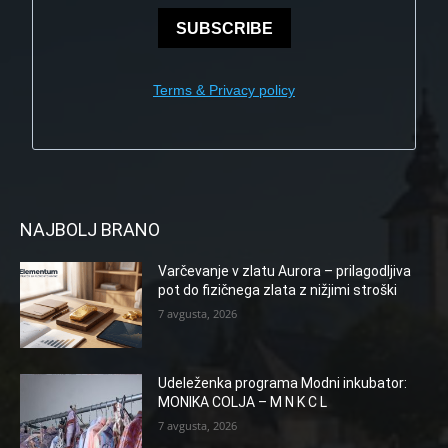
SUBSCRIBE
Terms & Privacy policy
NAJBOLJ BRANO
Varčevanje v zlatu Aurora – prilagodljiva
pot do fizičnega zlata z nižjimi stroški
7 avgusta, 2026
Udeleženka programa Modni inkubator:
MONIKA COLJA – M N K C L
7 avgusta, 2026