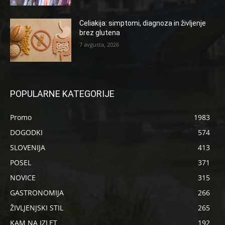
Celiakija: simptomi, diagnoza in življenje
brez glutena
7 avgusta, 2026
POPULARNE KATEGORIJE
Promo
1983
DOGODKI
574
SLOVENIJA
413
POSEL
371
NOVICE
315
GASTRONOMIJA
266
ŽIVLJENJSKI STIL
265
KAM NA IZLET
192