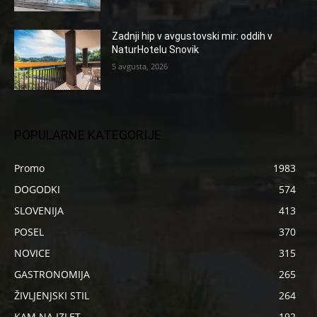
Zadnji hip v avgustovski mir: oddih v
NaturHotelu Snovik
5 avgusta, 2026
POPULARNE KATEGORIJE
Promo
1983
DOGODKI
574
SLOVENIJA
413
POSEL
370
NOVICE
315
GASTRONOMIJA
265
ŽIVLJENJSKI STIL
264
KAM NA IZLET
192