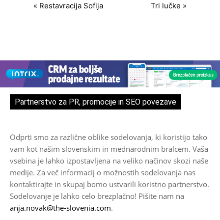
«
Restavracija Sofija
Tri lučke
»
Partnerstvo za PR, promocije in SEO povezave
Odprti smo za različne oblike sodelovanja, ki koristijo tako
vam kot našim slovenskim in mednarodnim bralcem. Vaša
vsebina je lahko izpostavljena na veliko načinov skozi naše
medije. Za več informacij o možnostih sodelovanja nas
kontaktirajte in skupaj bomo ustvarili koristno partnerstvo.
Sodelovanje je lahko celo brezplačno! Pišite nam na
anja.novak@the-slovenia.com
.