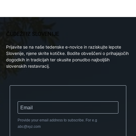
ČUDEŽI IZ SLOVENIJE
Prijavite se na naše tedenske e-novice in raziskujte lepote
Slovenije, njene skrite kotičke. Bodite obveščeni o prihajajočih
dogodkih in tradicijah ter okusite ponudbo najboljših
slovenskih restavracij.
Provide your email address to subscribe. For e.g
abc@xyz.com