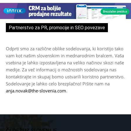
Partnerstvo za PR, promocije in SEO povezave
Odprti smo za različne oblike sodelovanja, ki koristijo tako
vam kot našim slovenskim in mednarodnim bralcem. Vaša
vsebina je lahko izpostavljena na veliko načinov skozi naše
medije. Za več informacij o možnostih sodelovanja nas
kontaktirajte in skupaj bomo ustvarili koristno partnerstvo.
Sodelovanje je lahko celo brezplačno! Pišite nam na
anja.novak@the-slovenia.com
.
ČUDEŽI IZ SLOVENIJE