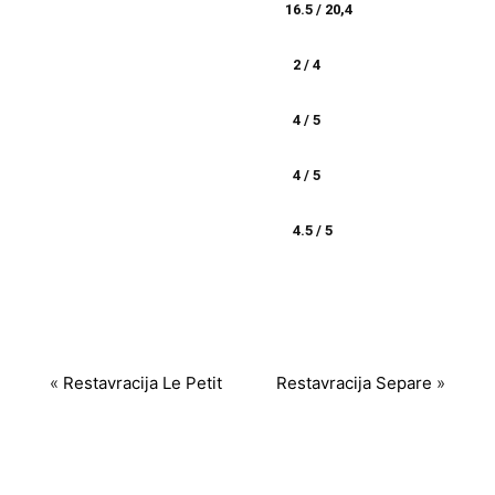
16.5 / 20,4
2 / 4
4 / 5
4 / 5
4.5 / 5
«
Restavracija Le Petit
Restavracija Separe
»