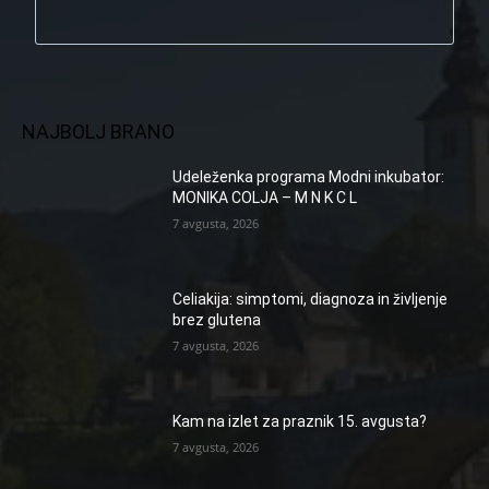
NAJBOLJ BRANO
Udeleženka programa Modni inkubator:
MONIKA COLJA – M N K C L
7 avgusta, 2026
Celiakija: simptomi, diagnoza in življenje
brez glutena
7 avgusta, 2026
Kam na izlet za praznik 15. avgusta?
7 avgusta, 2026