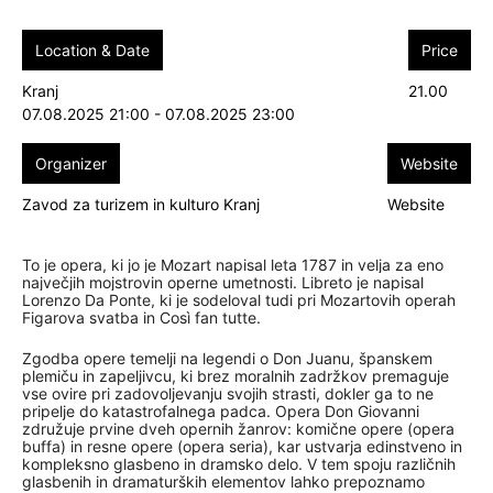
Location & Date
Price
Kranj
21.00
07.08.2025 21:00 - 07.08.2025 23:00
Organizer
Website
Zavod za turizem in kulturo Kranj
Website
To je opera, ki jo je Mozart napisal leta 1787 in velja za eno
največjih mojstrovin operne umetnosti. Libreto je napisal
Lorenzo Da Ponte, ki je sodeloval tudi pri Mozartovih operah
Figarova svatba in Così fan tutte.
Zgodba opere temelji na legendi o Don Juanu, španskem
plemiču in zapeljivcu, ki brez moralnih zadržkov premaguje
vse ovire pri zadovoljevanju svojih strasti, dokler ga to ne
pripelje do katastrofalnega padca. Opera Don Giovanni
združuje prvine dveh opernih žanrov: komične opere (opera
buffa) in resne opere (opera seria), kar ustvarja edinstveno in
kompleksno glasbeno in dramsko delo. V tem spoju različnih
glasbenih in dramaturških elementov lahko prepoznamo