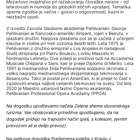
Mozartovo mojstrstvo pri raziskovanju človeške narave – od
lahkotnosti in humorja do globokih etičnih vprašanj. Tematika
operne zgodbe je večna – govori o odgovornosti, kazni in
neizbežni usodi.
V izvedbi Zavoda Glasbene akademije Pehlivanian. George
Pehlivanian je francosko-ameriški dirigent, rojen v Bejrutu, v
glasbeni družini. Njegova glasbena pot se je začela z učenjem
klavirja in violine pri treh oziroma šestih letih. Leta 1975 je
Pehilvanian z družino emigriral v Los Angeles in nadaljeval
študij dirigiranja pri Pierru Boulezu, Lorinu Maazelu in
Ferdinandu Leitnerju. Dve poletji je preživel tudi na Accademia
Musicale Chigiana v Sieni, kjer je prejel Diplomo di Merito. Leta
1991 je mednarodna žirija Pehlivaniana soglasno okronala z
veliko nagrado mednarodnega dirigentskega tekmovanja v
Besançonu. Tako je postal prvi Američan, ki je prejel to čast v
zgodovini enega najbolj cenjenih tekmovanj na svetu. Od leta
2020 je Maestro ustanovil lastno Operno akademijo,
Pehlivanian Professional Opera Academy (PPOA).
Na dogodku upoštevamo na
č
ela Zelene sheme slovenskega
turizma. Vse obiskovalce prireditve spodbujamo, da na
dogodek pridejo na trajnostni na
č
in (peš, s kolesom, javnim
prevozom ali si delijo prevoz).
Na petkove dogodke Prešernega poletja v Kranju z