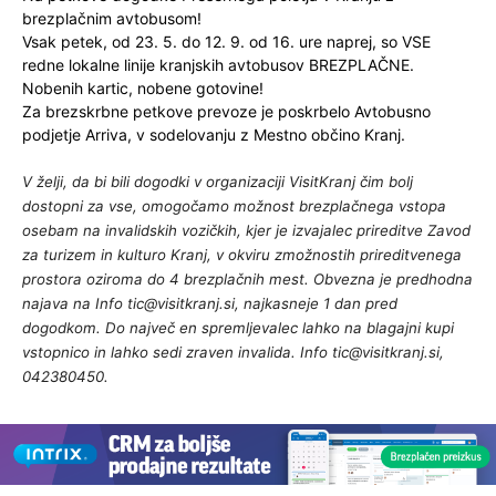
brezplačnim avtobusom!
Vsak petek, od 23. 5. do 12. 9. od 16. ure naprej, so VSE
redne lokalne linije kranjskih avtobusov BREZPLAČNE.
Nobenih kartic, nobene gotovine!
Za brezskrbne petkove prevoze je poskrbelo Avtobusno
podjetje Arriva, v sodelovanju z Mestno občino Kranj.
V želji, da bi bili dogodki v organizaciji VisitKranj čim bolj
dostopni za vse, omogočamo možnost brezplačnega vstopa
osebam na invalidskih vozičkih, kjer je izvajalec prireditve Zavod
za turizem in kulturo Kranj, v okviru zmožnostih prireditvenega
prostora oziroma do 4 brezplačnih mest. Obvezna je predhodna
najava na Info
tic@visitkranj.si
, najkasneje 1 dan pred
dogodkom. Do največ en spremljevalec lahko na blagajni kupi
vstopnico in lahko sedi zraven invalida. Info
tic@visitkranj.si
,
042380450.